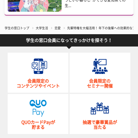
うどいい暮らし”ができる愛知県での
生...
学生の窓口トップ
大学生活
恋愛
先輩特権を大幅活用！ 年下の後輩への効果的なア
学生の窓口会員になってきっかけを探そう！
会員限定の
会員限定の
コンテンツやイベント
セミナー開催
QUOカードPayが
抽選で豪華賞品が
貯まる
当たる