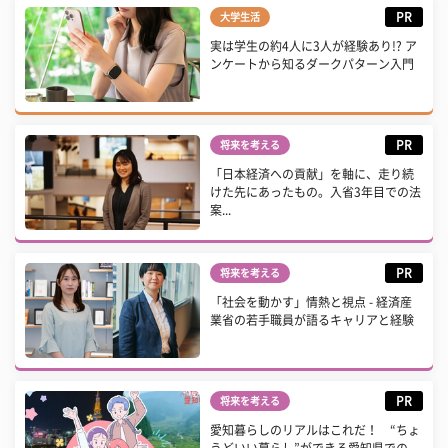
PR
大学生活
実は学生の約4人に3人が経験あり!? ア
ンケートから知るダークパターン入門
PR
将来を考える
「日本経済への貢献」を軸に、走り続
けた先にあったもの。入省3年目での法
案...
PR
将来を考える
「社会を動かす」情熱と視点 - 経済産
業省の若手職員が語るキャリアと経験
PR
将来を考える
愛知暮らしのリアルはこれだ！ “ちょ