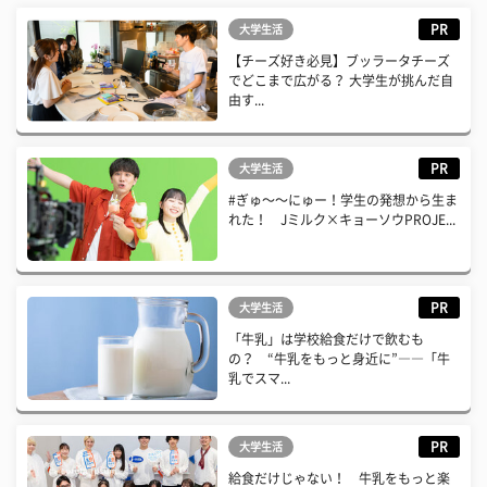
PR
大学生活
【チーズ好き必見】ブッラータチーズ
でどこまで広がる？ 大学生が挑んだ自
由す...
PR
大学生活
#ぎゅ〜〜にゅー！学生の発想から生ま
れた！ Jミルク×キョーソウPROJE...
PR
大学生活
「牛乳」は学校給食だけで飲むも
の？ “牛乳をもっと身近に”――「牛
乳でスマ...
PR
大学生活
給食だけじゃない！ 牛乳をもっと楽