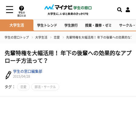
学生の
窓口とは
大学生活
学生トレンド
学生旅行
授業・履修・ゼミ
サークル・
学生の窓口トップ
大学生活
恋愛
先輩特権を大幅活用！ 年下の後輩への効果的なア
先輩特権を大幅活用！ 年下の後輩への効果的なアプ
ローチ方法って？
学生の窓口編集部
2015/04/28
タグ：
恋愛
部活・サークル