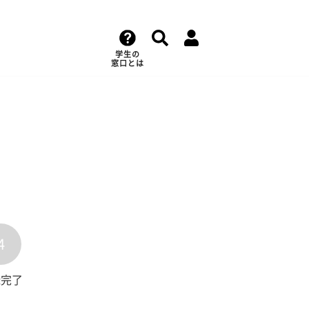
学生の
窓口とは
4
録完了