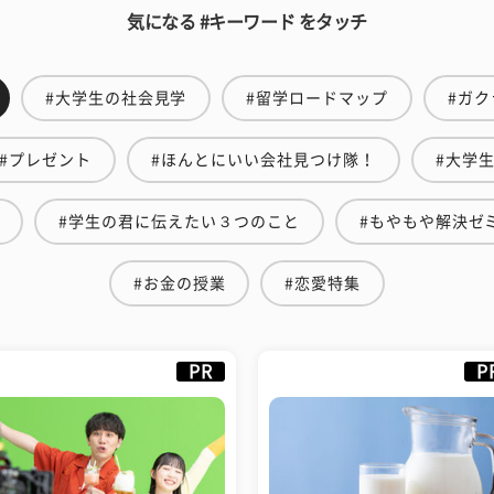
気になる #キーワード をタッチ
#大学生の社会見学
#留学ロードマップ
#ガク
#プレゼント
#ほんとにいい会社見つけ隊！
#大学
#学生の君に伝えたい３つのこと
#もやもや解決ゼ
#お金の授業
#恋愛特集
PR
P