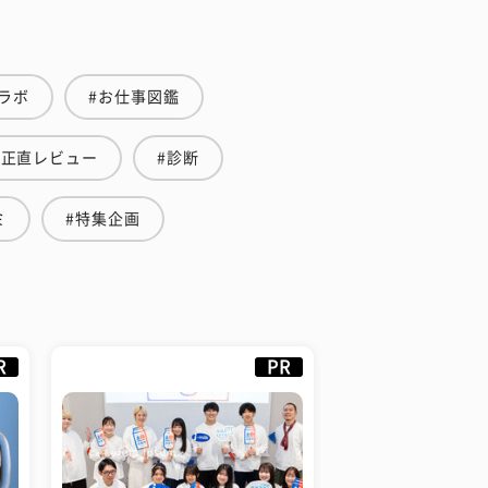
ラボ
#お仕事図鑑
生正直レビュー
#診断
ミ
#特集企画
R
PR