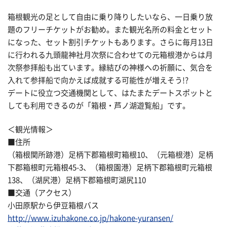
箱根観光の足として自由に乗り降りしたいなら、一日乗り放
題のフリーチケットがお勧め。また観光名所の料金とセット
になった、セット割引チケットもあります。さらに毎月13日
に行われる九頭龍神社月次祭に合わせての元箱根港からは月
次祭参拝船も出ています。縁結びの神様への祈願に、気合を
入れて参拝船で向かえば成就する可能性が増えそう!?
デートに役立つ交通機関として、はたまたデートスポットと
しても利用できるのが「箱根・芦ノ湖遊覧船」です。
＜観光情報＞
■住所
（箱根関所跡港）足柄下郡箱根町箱根10、（元箱根港）足柄
下郡箱根町元箱根45-3、（箱根園港）足柄下郡箱根町元箱根
138、（湖尻港）足柄下郡箱根町湖尻110
■交通（アクセス）
小田原駅から伊豆箱根バス
http://www.izuhakone.co.jp/hakone-yuransen/