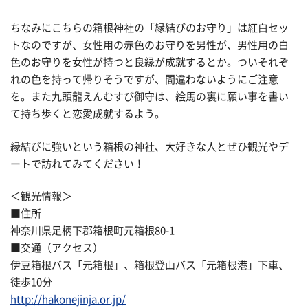
ちなみにこちらの箱根神社の「縁結びのお守り」は紅白セッ
トなのですが、女性用の赤色のお守りを男性が、男性用の白
色のお守りを女性が持つと良縁が成就するとか。ついそれぞ
れの色を持って帰りそうですが、間違わないようにご注意
を。また九頭龍えんむすび御守は、絵馬の裏に願い事を書い
て持ち歩くと恋愛成就するよう。
縁結びに強いという箱根の神社、大好きな人とぜひ観光やデ
ートで訪れてみてください！
＜観光情報＞
■住所
神奈川県足柄下郡箱根町元箱根80-1
■交通（アクセス）
伊豆箱根バス「元箱根」、箱根登山バス「元箱根港」下車、
徒歩10分
http://hakonejinja.or.jp/