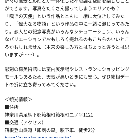
折々の風景と彫刻とが一体化した不思議な空間を楽しむこと
ができます。写真をたくさん撮ってしまうエリアかも？
「嘆きの天使」という作品とともに一緒に大泣きしてみた
り、「偉大なる物語」という作品の中に一緒に混じってみた
り。恋人との記念写真がいろんなシチュエーション、いろん
なバリエーションでおもしろく撮れるのもこちらのいいとこ
ろかもしれません（本来の楽しみ方とはちょっと違うとは思
いますが……）。
彫刻の森美術館には室内展示場やレストランにショッピング
モールもあるため、天気が悪いときにも安心。ぜひ箱根デー
トの折に立ち寄ってみてください。
＜観光情報＞
■住所
神奈川県足柄下郡箱根町箱根町二ノ平1121
■交通（アクセス）
箱根登山鉄道「彫刻の森」駅下車、徒歩2分
http://www.hakone-oam.or.jp/