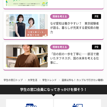
PR
将来を考える
なぜ愛知は働きやすい？ 東京経験者
が語る、暮らしが充実する愛知県の魅
力
PR
将来を考える
「目の前の一歩を丁寧に──部活で磨
いたタフネスが、国の未来を考える仕
事に...
学生の窓口トップ
大学生活
学生トレンド
温泉以外も！ カップルで行きたい箱根の
学生の窓口会員になってきっかけを探そう！