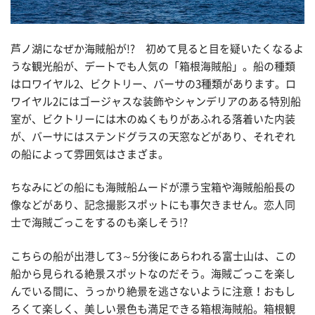
芦ノ湖になぜか海賊船が!? 初めて見ると目を疑いたくなるよ
うな観光船が、デートでも人気の「箱根海賊船」。船の種類
はロワイヤル2、ビクトリー、バーサの3種類があります。ロ
ワイヤル2にはゴージャスな装飾やシャンデリアのある特別船
室が、ビクトリーには木のぬくもりがあふれる落着いた内装
が、バーサにはステンドグラスの天窓などがあり、それぞれ
の船によって雰囲気はさまざま。
ちなみにどの船にも海賊船ムードが漂う宝箱や海賊船船長の
像などがあり、記念撮影スポットにも事欠きません。恋人同
士で海賊ごっこをするのも楽しそう!?
こちらの船が出港して3～5分後にあらわれる富士山は、この
船から見られる絶景スポットなのだそう。海賊ごっこを楽し
んでいる間に、うっかり絶景を逃さないように注意！おもし
ろくて楽しく、美しい景色も満足できる箱根海賊船。箱根観