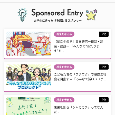
大学生にきっかけを届けるスポンサー
PR
将来を考える
【就活生必見】業界研究ー道路・舗
装・建設ー 「みんなの“あたりま
え”を...
PR
将来を考える
こどもたちの「ワクワク」で脱炭素社
会を目指す – 「みんなで減CO2（ゲ...
PR
将来を考える
未来を創る「シャカカチ」ってなん
だ？