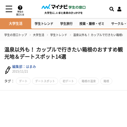
学生の
窓口とは
大学生活
学生トレンド
学生旅行
授業・履修・ゼミ
サークル・
学生の窓口トップ
大学生活
学生トレンド
温泉以外も！ カップルで行きたい箱根の
温泉以外も！ カップルで行きたい箱根のおすすめ観
光地＆デートスポット14選
編集部：はまみ
2015/11/21
タグ：
デート
デートスポット
初デート
箱根の温泉
箱根