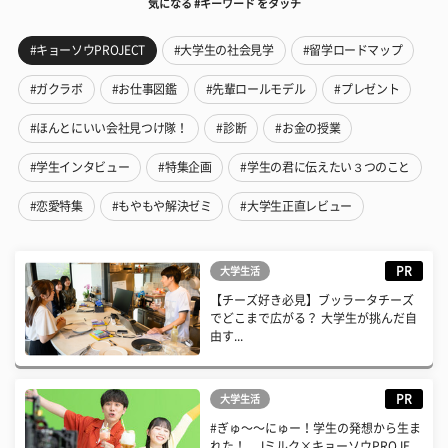
気になる #キーワード をタッチ
#キョーソウPROJECT
#大学生の社会見学
#留学ロードマップ
#ガクラボ
#お仕事図鑑
#先輩ロールモデル
#プレゼント
#ほんとにいい会社見つけ隊！
#診断
#お金の授業
#学生インタビュー
#特集企画
#学生の君に伝えたい３つのこと
#恋愛特集
#もやもや解決ゼミ
#大学生正直レビュー
PR
大学生活
【チーズ好き必見】ブッラータチーズ
でどこまで広がる？ 大学生が挑んだ自
由す...
PR
大学生活
#ぎゅ〜〜にゅー！学生の発想から生ま
れた！ Jミルク×キョーソウPROJE...