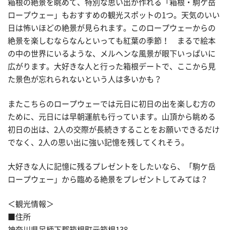
箱根の絶景を眺めて、特別な思い出が作れる「箱根・駒ケ岳
ロープウェー」もおすすめの観光スポットの1つ。天気のいい
日は怖いほどの絶景が見られます。このロープウェーからの
絶景を楽しむならなんといっても紅葉の季節！ まるで絵本
の中の世界にいるような、メルヘンな風景が眼下いっぱいに
広がります。大好きな人と行った箱根デートで、ここから見
た景色が忘れられないという人は多いかも？
またこちらのロープウェーでは元日に初日の出を楽しむ方の
ために、元日には早朝運航も行っています。山頂から眺める
初日の出は、2人の交際が長続きすることをお願いできるだけ
でなく、2人の思い出に強い記憶を残してくれそう。
大好きな人に記憶に残るプレゼントをしたいなら、「駒ケ岳
ロープウェー」から臨める絶景をプレゼントしてみては？
＜観光情報＞
■住所
神奈川県足柄下郡箱根町元箱根138