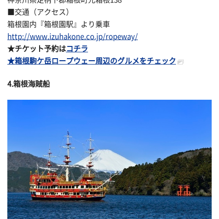
■交通（アクセス）
箱根園内『箱根園駅』より乗車
http://www.izuhakone.co.jp/ropeway/
★チケット予約は
コチラ
★箱根駒ケ岳ロープウェー周辺のグルメをチェック
4.箱根海賊船