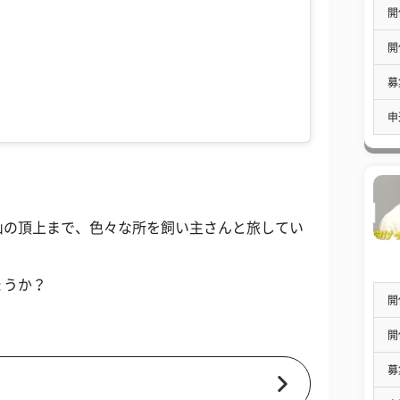
開
開
募
申
山の頂上まで、色々な所を飼い主さんと旅してい
ょうか？
開
開
募