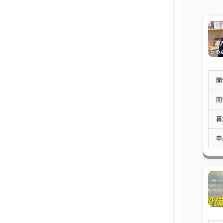
開
開
募
申