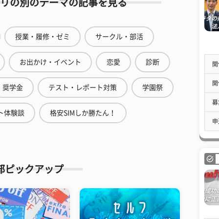
リの別のテーマの記事を見る
授業・履修・ゼミ
サークル・部活
お出かけ・イベント
恋愛
診断
開
開
奨学金
テスト・レポート対策
学園祭
募
ト体験談
格安SIMしか勝たん！
申
部ピックアップ