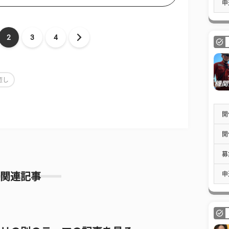
申
2
3
4
癒し
開
開
募
申
関連記事