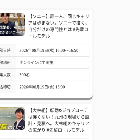
【ソニー】誰一人、同じキャリ
アは歩まない。ソニーで描く、
自分だけの専門性とは #先輩ロ
ールモデル
催日時
2026年08月19日(水) 16:00〜16:50
催場所
オンラインにて実施
集人数
300名
込締切
2026年08月19日(水) 15:00
【大林組】転勤&ジョブローテ
は怖くない！九州の現場から設
計・見積へ。大林組のキャリア
の広がり #先輩ロールモデル