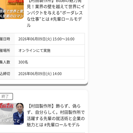
【村田製作所】BtoBの魅力発
見！業界の壁を越えて世界にイ
ンパクトを与える“ボーダレス
な仕事”とは #先輩ロールモデ
ル
催日時
2026年06月09日(火) 15:00〜16:00
催場所
オンラインにて実施
集人数
300名
込締切
2026年06月09日(火) 14:00
終了
【村田製作所】飾らず、偽ら
ず、自分らしく。村田製作所で
活躍する先輩の就活術と企業の
魅力とは #先輩ロールモデル