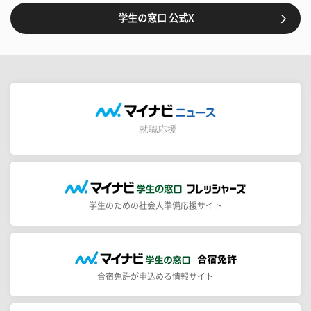
学生の窓口 公式X
学生のための社会人準備応援サイト
合宿免許が申込める情報サイト