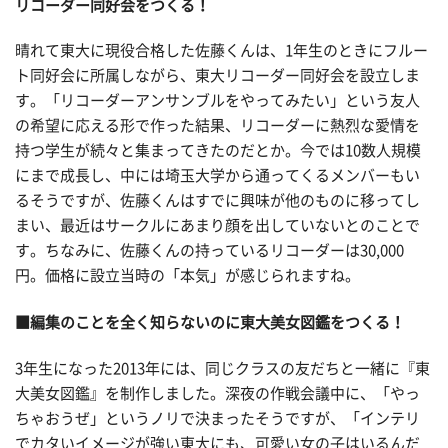
リコーダー同好会をつくる！
晴れて東大に現役合格した佐藤くんは、1年生のときにフルー
ト同好会に所属しながら、東大リコーダー同好会を設立しま
す。「リコーダーアンサンブルをやってみたい」という友人
の希望に応える形で作った結果、リコーダーに熱烈な愛情を
持つ学生が続々と集まってきたのだとか。今では10数人規模
にまで成長し、中には埼玉大学から通ってくるメンバーもい
るそうですが、佐藤くんはすでに興味が他のものに移ってし
まい、最近はサークルにあまり顔を出していないとのことで
す。ちなみに、佐藤くんの持っているリコーダーは30,000
円。価格に設立当時の「本気」が感じられますね。
■編集のことを全く知らないのに東大美女図鑑をつくる！
3年生になった2013年には、同じクラスの友だちと一緒に『東
大美女図鑑』を制作しました。深夜の作戦会議中に、「やっ
ちゃおうぜ」というノリで決まったそうですが、「インテリ
でカタいイメージが強い東大にも、可愛い女の子はいるんだ