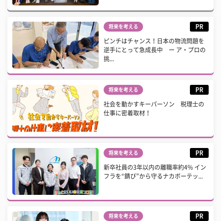
PR
将来を考える
ピンチはチャンス！日本の物流問題を
逆手にとって急成長中 ー ア・プロの
挑...
PR
将来を考える
社会を動かすキーパーソン 税理士の
仕事に密着取材！
PR
将来を考える
新卒社員の3年以内の離職率約4% イン
フラを“錆び”から守るナカボーテッ...
PR
将来を考える