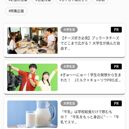
#特集企画
PR
大学生活
【チーズ好き必見】ブッラータチーズ
でどこまで広がる？ 大学生が挑んだ自
由す...
PR
大学生活
#ぎゅ〜〜にゅー！学生の発想から生ま
れた！ Jミルク×キョーソウPROJE...
PR
大学生活
「牛乳」は学校給食だけで飲むも
の？ “牛乳をもっと身近に”――「牛
乳でスマ...