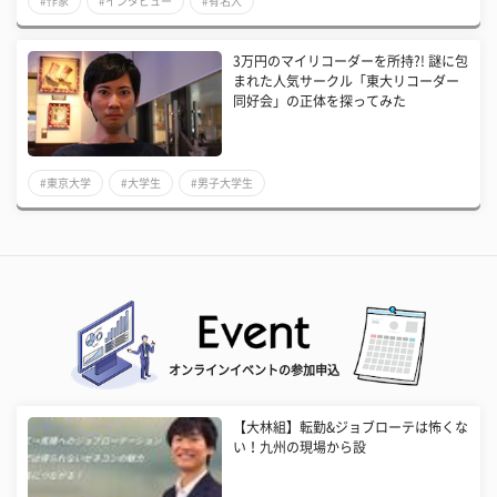
#作家
#インタビュー
#有名人
3万円のマイリコーダーを所持?! 謎に包
まれた人気サークル「東大リコーダー
同好会」の正体を探ってみた
#東京大学
#大学生
#男子大学生
オンラインイベントの参加申込
【大林組】転勤&ジョブローテは怖くな
い！九州の現場から設