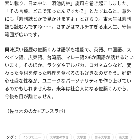
索に載り、日本中に「酒池肉林」旋風を巻き起こしました。
「その言葉、どこで知ったんですか？」とたずねると、意外
にも「週刊誌とかで見かけますよ」とさらり。東大生は週刊
誌も読むんですね……。さすがはマルチすぎる東大生、守備
範囲が広いです。
興味深い経歴の佐藤くんは語学も堪能で、英語、中国語、ス
ペイン語、広東語、台湾語、マレー語の6か国語が話せるとい
います。そのほか、ラクダやアルパカ、コガネムシなど、変
わった食材を使った料理を食べるのも好きなのだそう。好奇
心旺盛な性格が、ユニークなパーソナリティを作り上げてい
るのかもしれませんね。来年は社会人になる佐藤くんから、
今後も目が離せません。
（佐々木ののか+プレスラボ）
タグ：
インタビュー
大学生の本音
大学生
男子大学生
東大生