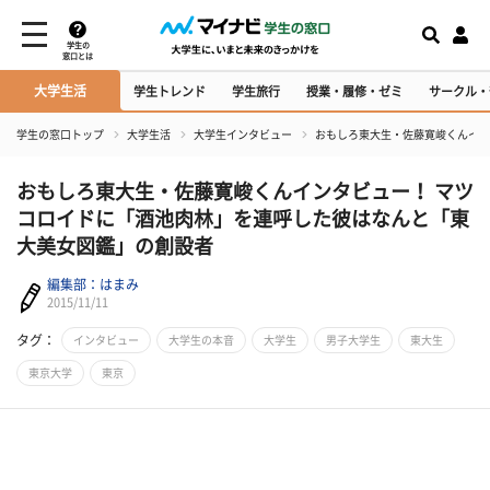
学生の
窓口とは
大学生活
学生トレンド
学生旅行
授業・履修・ゼミ
サークル・
学生の窓口トップ
大学生活
大学生インタビュー
おもしろ東大生・佐藤寛峻くんイン
おもしろ東大生・佐藤寛峻くんインタビュー！ マツ
コロイドに「酒池肉林」を連呼した彼はなんと「東
大美女図鑑」の創設者
編集部：はまみ
2015/11/11
タグ：
インタビュー
大学生の本音
大学生
男子大学生
東大生
東京大学
東京