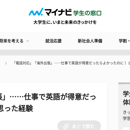
将来を考える
就活応援
新社会人準備
学割
「電話対応」「海外出張」……仕事で英語が得意だったらよかったのに！ 
学
張」……仕事で英語が得意だっ
体
思った経験
き
学
あとで読む