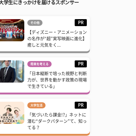
大学生にきっかけを届けるスポンサー
PR
その他
【ディズニー・アニメーション
の名作が“超”実写映画に進化】
癒しと元気をく...
PR
将来を考える
「日本縦断で培った視野と判断
力が、世界を動かす政策の現場
で生きている」
PR
大学生活
「気づいたら課金!?」ネットに
潜む“ダークパターン”て、知っ
てる？