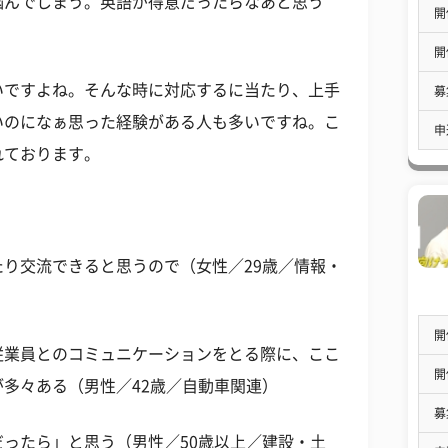
悩んでしまう。英語が得意だったらなあと思う
開
開
いですよね。そんな時に対応するに当たり、上手
募
いのになぁ思った経験がある人も多いですね。こ
申
れております。
り交流できると思うので（女性／29歳／情報・
開
従業員とのコミュニケーションをとる際に、ここ
開
多々ある（男性／42歳／自動車関連）
募
ったら」と思う（男性／50歳以上／建設・土