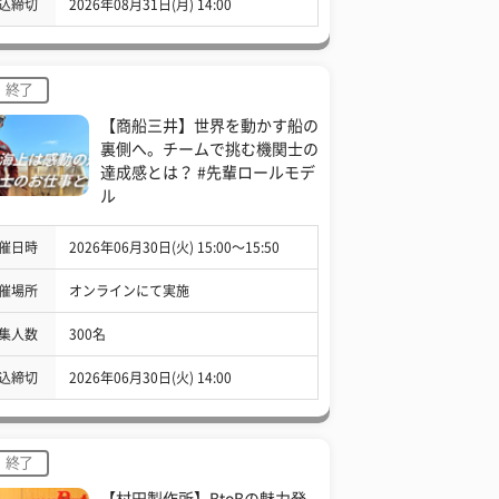
込締切
2026年08月31日(月) 14:00
終了
【商船三井】世界を動かす船の
裏側へ。チームで挑む機関士の
達成感とは？ #先輩ロールモデ
ル
催日時
2026年06月30日(火) 15:00〜15:50
催場所
オンラインにて実施
集人数
300名
込締切
2026年06月30日(火) 14:00
終了
【村田製作所】BtoBの魅力発