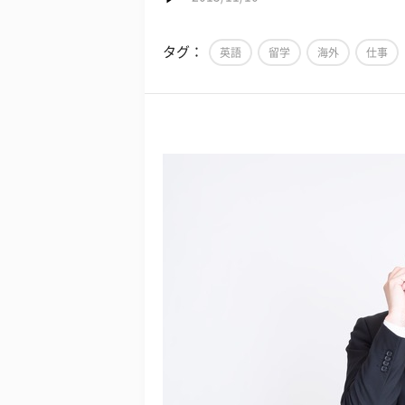
タグ：
英語
留学
海外
仕事