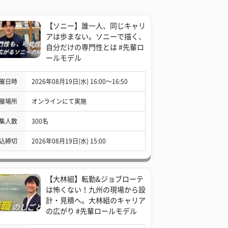
【ソニー】誰一人、同じキャリ
アは歩まない。ソニーで描く、
自分だけの専門性とは #先輩ロ
ールモデル
催日時
2026年08月19日(水) 16:00〜16:50
催場所
オンラインにて実施
集人数
300名
込締切
2026年08月19日(水) 15:00
【大林組】転勤&ジョブローテ
は怖くない！九州の現場から設
計・見積へ。大林組のキャリア
の広がり #先輩ロールモデル