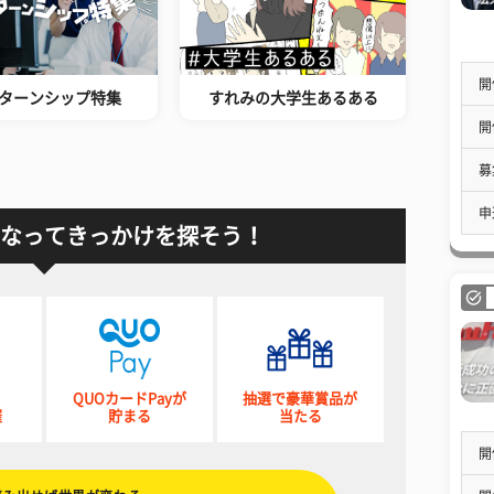
開
ターンシップ特集
すれみの大学生あるある
開
募
申
なってきっかけを探そう！
QUOカードPayが
抽選で豪華賞品が
催
貯まる
当たる
開