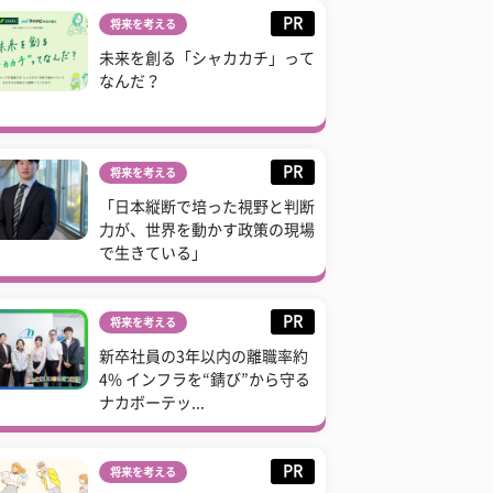
PR
将来を考える
未来を創る「シャカカチ」って
なんだ？
PR
将来を考える
「日本縦断で培った視野と判断
力が、世界を動かす政策の現場
で生きている」
PR
将来を考える
新卒社員の3年以内の離職率約
4% インフラを“錆び”から守る
ナカボーテッ...
PR
将来を考える