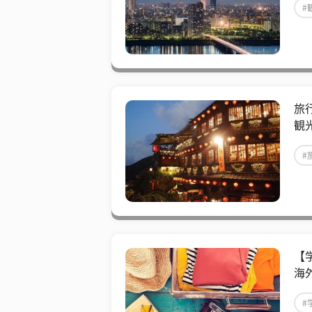
#
旅
観
#
【
海
#