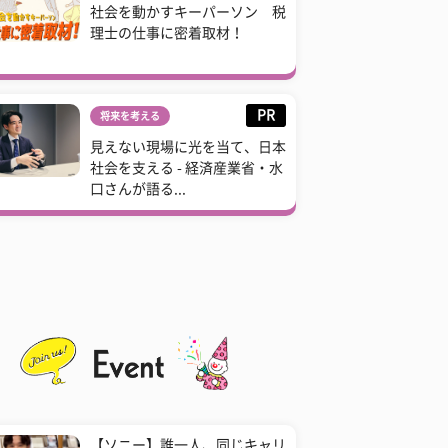
社会を動かすキーパーソン 税
理士の仕事に密着取材！
PR
将来を考える
見えない現場に光を当て、日本
社会を支える - 経済産業省・水
口さんが語る...
【ソニー】誰一人、同じキャリ