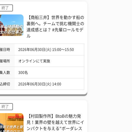
終了
【商船三井】世界を動かす船の
裏側へ。チームで挑む機関士の
達成感とは？ #先輩ロールモデ
ル
催日時
2026年06月30日(火) 15:00〜15:50
催場所
オンラインにて実施
集人数
300名
込締切
2026年06月30日(火) 14:00
終了
【村田製作所】BtoBの魅力発
見！業界の壁を越えて世界にイ
ンパクトを与える“ボーダレス