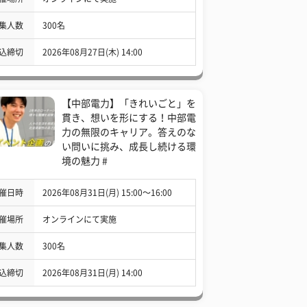
集人数
300名
込締切
2026年08月27日(木) 14:00
【中部電力】「きれいごと」を
貫き、想いを形にする！中部電
力の無限のキャリア。答えのな
い問いに挑み、成長し続ける環
境の魅力 #
催日時
2026年08月31日(月) 15:00〜16:00
催場所
オンラインにて実施
集人数
300名
込締切
2026年08月31日(月) 14:00