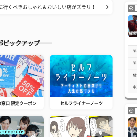
対に行くべきおしゃれ＆おいしい店がズラリ！
部ピックアップ
開
開
募
申
の窓口 限定クーポン
セルフライナーノーツ