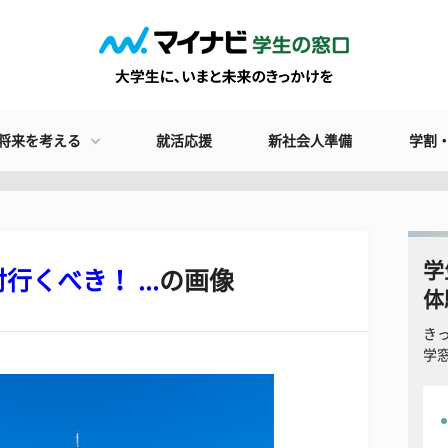
将来を考える
就活応援
新社会人準備
学割
学
くべき！ ...
の画像
体
き
学