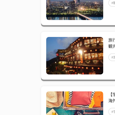
#
旅
観
#
【
海
#