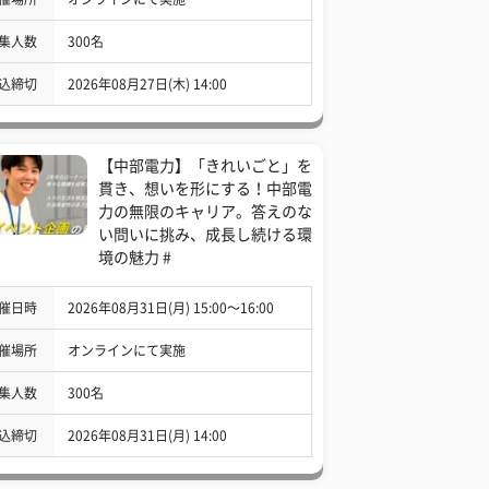
集人数
300名
込締切
2026年08月27日(木) 14:00
【中部電力】「きれいごと」を
貫き、想いを形にする！中部電
力の無限のキャリア。答えのな
い問いに挑み、成長し続ける環
境の魅力 #
催日時
2026年08月31日(月) 15:00〜16:00
催場所
オンラインにて実施
集人数
300名
込締切
2026年08月31日(月) 14:00