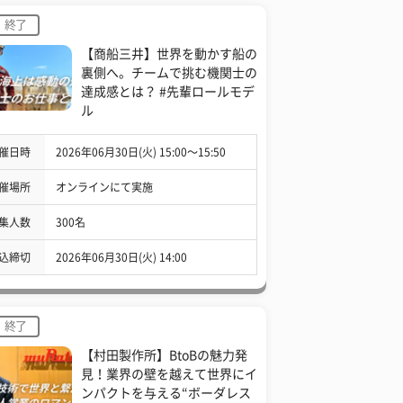
終了
【商船三井】世界を動かす船の
裏側へ。チームで挑む機関士の
達成感とは？ #先輩ロールモデ
ル
催日時
2026年06月30日(火) 15:00〜15:50
催場所
オンラインにて実施
集人数
300名
込締切
2026年06月30日(火) 14:00
終了
【村田製作所】BtoBの魅力発
見！業界の壁を越えて世界にイ
ンパクトを与える“ボーダレス