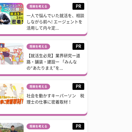
PR
将来を考える
一人で悩んでいた就活を、相談
しながら前へ! エージェントを
活用して内々定...
PR
将来を考える
【就活生必見】業界研究ー道
路・舗装・建設ー 「みんな
の“あたりまえ”を...
PR
将来を考える
社会を動かすキーパーソン 税
理士の仕事に密着取材！
PR
将来を考える