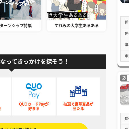
開
ターンシップ特集
すれみの大学生あるある
開
募
申
なってきっかけを探そう！
QUOカードPayが
抽選で豪華賞品が
催
貯まる
当たる
開