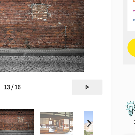
next
13 / 16