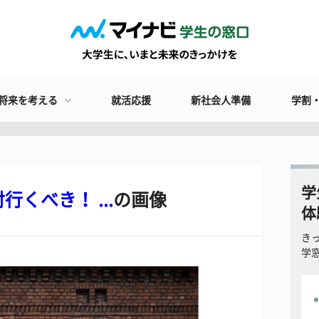
将来を考える
就活応援
新社会人準備
学割
学
くべき！ ...
の画像
体
き
学