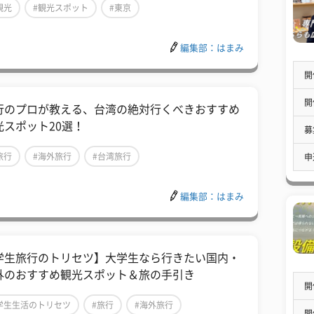
観光
#観光スポット
#東京
編集部：はまみ
開
開
行のプロが教える、台湾の絶対行くべきおすすめ
光スポット20選！
募
旅行
#海外旅行
#台湾旅行
申
編集部：はまみ
学生旅行のトリセツ】大学生なら行きたい国内・
外のおすすめ観光スポット＆旅の手引き
開
学生生活のトリセツ
#旅行
#海外旅行
開