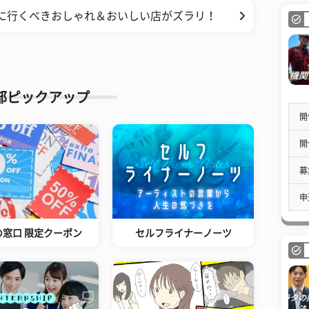
対に行くべきおしゃれ＆おいしい店がズラリ！
部ピックアップ
開
開
募
申
の窓口 限定クーポン
セルフライナーノーツ