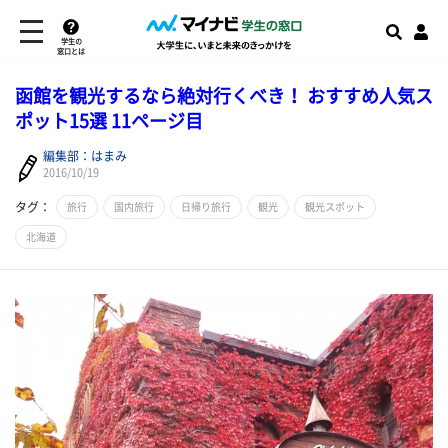
学生の
窓口とは
函館を観光するなら絶対行くべき！ おすすめ人気ス
ポット15選 11ページ目
編集部：はまみ
2016/10/19
タグ：
旅行
国内旅行
日帰り旅行
観光
観光スポット
北海道