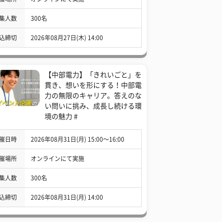
集人数
300名
込締切
2026年08月27日(木) 14:00
【中部電力】「きれいごと」を
貫き、想いを形にする！中部電
力の無限のキャリア。答えのな
い問いに挑み、成長し続ける環
境の魅力 #
催日時
2026年08月31日(月) 15:00〜16:00
催場所
オンラインにて実施
集人数
300名
込締切
2026年08月31日(月) 14:00