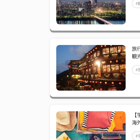
#
旅
観
#
【
海
#