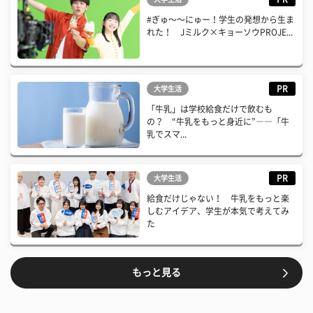
#ぎゅ〜〜にゅー！学生の発想から生ま
れた！ Jミルク×キョーソウPROJE...
PR
大学生活
「牛乳」は学校給食だけで飲むも
の？ “牛乳をもっと身近に”――「牛
乳でスマ...
PR
大学生活
給食だけじゃない！ 牛乳をもっと楽
しむアイデア、学生が本気で考えてみ
た
もっと見る