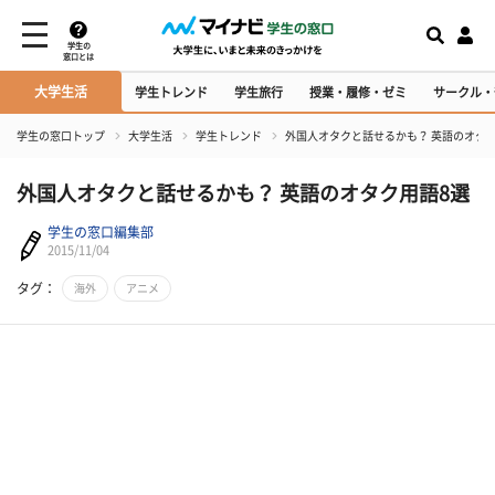
学生の
窓口とは
大学生活
学生トレンド
学生旅行
授業・履修・ゼミ
サークル・
学生の窓口トップ
大学生活
学生トレンド
外国人オタクと話せるかも？ 英語のオタク
外国人オタクと話せるかも？ 英語のオタク用語8選
学生の窓口編集部
2015/11/04
タグ：
海外
アニメ