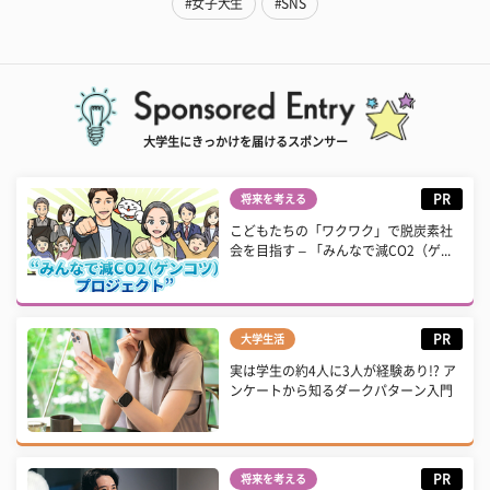
#女子大生
#SNS
大学生にきっかけを届けるスポンサー
PR
将来を考える
こどもたちの「ワクワク」で脱炭素社
会を目指す – 「みんなで減CO2（ゲ...
PR
大学生活
実は学生の約4人に3人が経験あり!? ア
ンケートから知るダークパターン入門
PR
将来を考える