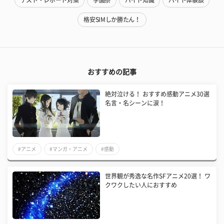
テスト・レポート対策
学園祭
バイト知識
バイト体験談
格安SIMしか勝たん！
おすすめの記事
絶対泣ける！ おすすめ感動アニメ30選
名言・名シーンに涙！
#アニメ
#マンガ・アニメ
#感動
世界観が秀逸な名作SFアニメ20選！ ワ
クワクしたい人におすすめ