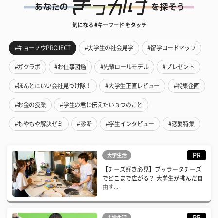
気になる #キーワード をタッチ
#キョーソウPROJECT
#大学生の社会見学
#留学ロードマップ
#ガクラボ
#お仕事図鑑
#先輩ロールモデル
#プレゼント
#ほんとにいい会社見つけ隊！
#大学生正直レビュー
#特集企画
#お金の授業
#学生の君に伝えたい３つのこと
#もやもや解決ゼミ
#診断
#学生インタビュー
#恋愛特集
PR
大学生活
【チーズ好き必見】ブッラータチーズ
でどこまで広がる？ 大学生が挑んだ自
由す...
PR
大学生活