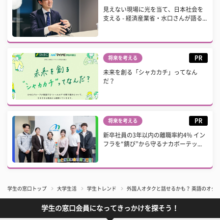
見えない現場に光を当て、日本社会を
支える - 経済産業省・水口さんが語る...
PR
将来を考える
未来を創る「シャカカチ」ってなん
だ？
PR
将来を考える
新卒社員の3年以内の離職率約4% イン
フラを“錆び”から守るナカボーテッ...
学生の窓口トップ
大学生活
学生トレンド
外国人オタクと話せるかも？ 英語のオタク
学生の窓口会員になってきっかけを探そう！