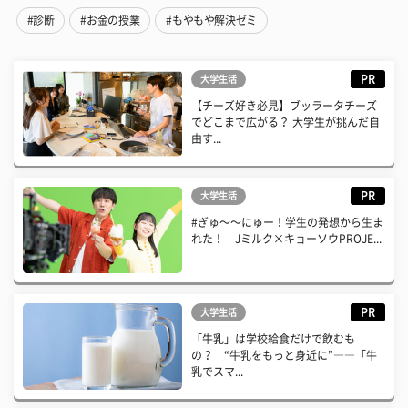
#診断
#お金の授業
#もやもや解決ゼミ
PR
大学生活
【チーズ好き必見】ブッラータチーズ
でどこまで広がる？ 大学生が挑んだ自
由す...
PR
大学生活
#ぎゅ〜〜にゅー！学生の発想から生ま
れた！ Jミルク×キョーソウPROJE...
PR
大学生活
「牛乳」は学校給食だけで飲むも
の？ “牛乳をもっと身近に”――「牛
乳でスマ...