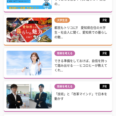
の...
PR
大学生活
都民もトリコに⁉ 愛知県在住の大学
生・社会人に聞く、愛知県での暮らし
の魅...
PR
将来を考える
できる準備をしておけば、自信を持っ
て踏み出せる――ヒコロヒーが教えて
くれ...
PR
将来を考える
「技術」と「改革マインド」で日本を
動かす