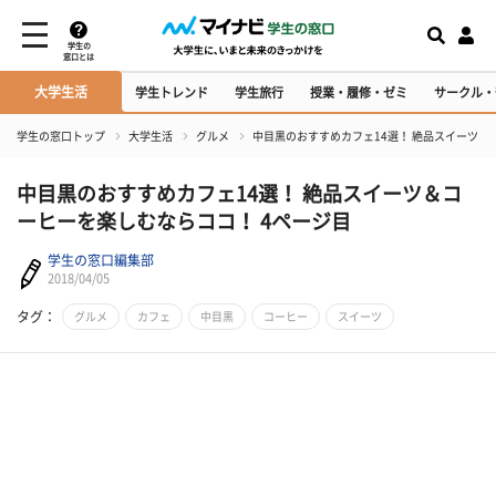
学生の
窓口とは
大学生活
学生トレンド
学生旅行
授業・履修・ゼミ
サークル・
学生の窓口トップ
大学生活
グルメ
中目黒のおすすめカフェ14選！ 絶品スイーツ＆
中目黒のおすすめカフェ14選！ 絶品スイーツ＆コ
ーヒーを楽しむならココ！ 4ページ目
学生の窓口編集部
2018/04/05
タグ：
グルメ
カフェ
中目黒
コーヒー
スイーツ