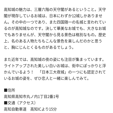
高知城の魅力は、三層六階の天守閣があるということ。天守
閣が現存しているお城は、日本にわずか12城しかありませ
ん。その中の一つであり、また四国随一の名城と言われてい
るのが高知城なのです。決して華美なお城でも、大きなお城
でもありませんが、天守閣から見る景色は格別なもの。歴史
上、名のある人物たちもこんな景色を楽しんだのかと思う
と、胸にじんとくるものがあるでしょう。
また近年では、高知城の夜の姿にも注目が集まっています。
ライトアップされた美しい白いお城は、街中にぽっかりと浮
かんでいるよう！ 「日本三大夜城」の一つにも認定されて
いるお城の姿を、ぜひ恋人と一緒に楽しんでみて。
■住所
高知県高知市丸ノ内1丁目2番1号
■交通（アクセス）
高知自動車道 高知ICより15分