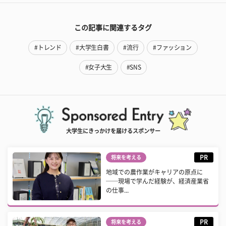
この記事に関連するタグ
#トレンド
#大学生白書
#流行
#ファッション
#女子大生
#SNS
大学生にきっかけを届けるスポンサー
PR
将来を考える
地域での農作業がキャリアの原点に
──現場で学んだ経験が、経済産業省
の仕事...
PR
将来を考える