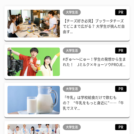
PR
大学生活
【チーズ好き必見】ブッラータチーズ
でどこまで広がる？ 大学生が挑んだ自
由す...
PR
大学生活
#ぎゅ〜〜にゅー！学生の発想から生ま
れた！ Jミルク×キョーソウPROJE...
PR
大学生活
「牛乳」は学校給食だけで飲むも
の？ “牛乳をもっと身近に”――「牛
乳でスマ...
PR
大学生活