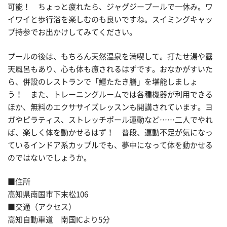
可能！ ちょっと疲れたら、ジャグジープールで一休み。ワ
イワイと歩行浴を楽しむのも良いですね。スイミングキャッ
プ持参でお出かけしてみてください。
プールの後は、もちろん天然温泉を満喫して。打たせ湯や露
天風呂もあり、心も体も癒されるはずです。おなかがすいた
ら、併設のレストランで「鰹たたき膳」を堪能しましょ
う！ また、トレーニングルームでは各種機器が利用できる
ほか、無料のエクササイズレッスンも開講されています。ヨ
ガやピラティス、ストレッチポール運動など……二人でやれ
ば、楽しく体を動かせるはず！ 普段、運動不足が気になっ
ているインドア系カップルでも、夢中になって体を動かせる
のではないでしょうか。
■住所
高知県南国市下末松106
■交通（アクセス）
高知自動車道 南国ICより5分