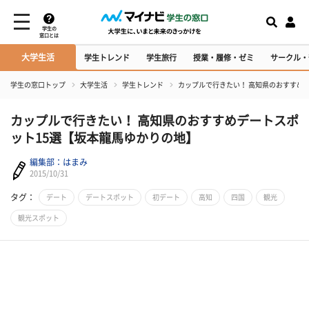
学生の
窓口とは
大学生活
学生トレンド
学生旅行
授業・履修・ゼミ
サークル・
学生の窓口トップ
大学生活
学生トレンド
カップルで行きたい！ 高知県のおすすめ
カップルで行きたい！ 高知県のおすすめデートスポ
ット15選【坂本龍馬ゆかりの地】
編集部：はまみ
2015/10/31
タグ：
デート
デートスポット
初デート
高知
四国
観光
観光スポット