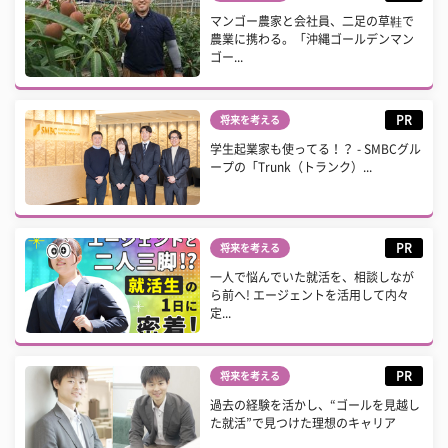
マンゴー農家と会社員、二足の草鞋で
農業に携わる。「沖縄ゴールデンマン
ゴー...
PR
将来を考える
学生起業家も使ってる！？ - SMBCグル
ープの「Trunk（トランク）...
PR
将来を考える
一人で悩んでいた就活を、相談しなが
ら前へ! エージェントを活用して内々
定...
PR
将来を考える
過去の経験を活かし、“ゴールを見越し
た就活”で見つけた理想のキャリア