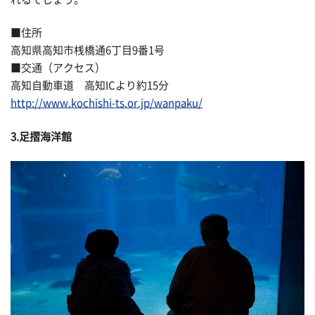
■住所
高知県高知市桟橋通6丁目9番1号
■交通（アクセス）
高知自動車道 高知ICより約15分
http://www.kochishi-ts.or.jp/wanpaku/
3.足摺海洋館