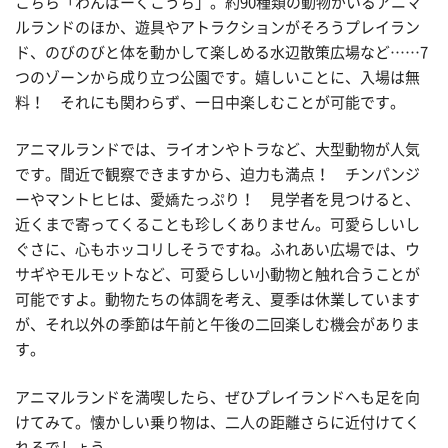
こちら「わんぱーくこうち」。約90種類の動物がいるアニマ
ルランドのほか、遊具やアトラクションがそろうプレイラン
ド、のびのびと体を動かして楽しめる水辺散策広場など……7
つのゾーンから成り立つ公園です。嬉しいことに、入場は無
料！ それにも関わらず、一日中楽しむことが可能です。
アニマルランドでは、ライオンやトラなど、大型動物が人気
です。間近で観察できますから、迫力も満点！ チンパンジ
ーやマントヒヒは、愛嬌たっぷり！ 見学者を見つけると、
近くまで寄ってくることも珍しくありません。可愛らしいし
ぐさに、心もホッコリしそうですね。ふれあい広場では、ウ
サギやモルモットなど、可愛らしい小動物と触れ合うことが
可能ですよ。動物たちの体調を考え、夏季は休業しています
が、それ以外の季節は午前と午後の二回楽しむ機会がありま
す。
アニマルランドを満喫したら、ぜひプレイランドへも足を向
けてみて。懐かしい乗り物は、二人の距離さらに近付けてく
れるでしょう。