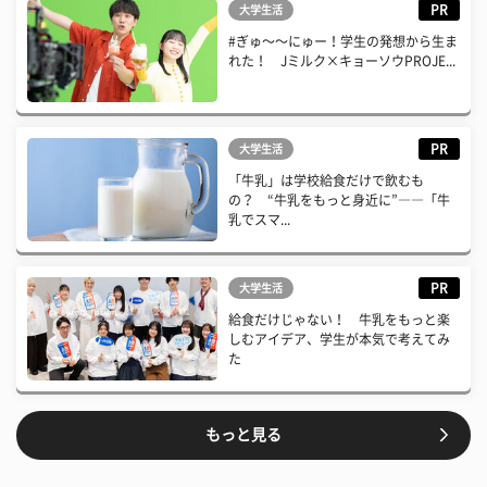
PR
大学生活
#ぎゅ〜〜にゅー！学生の発想から生ま
れた！ Jミルク×キョーソウPROJE...
PR
大学生活
「牛乳」は学校給食だけで飲むも
の？ “牛乳をもっと身近に”――「牛
乳でスマ...
PR
大学生活
給食だけじゃない！ 牛乳をもっと楽
しむアイデア、学生が本気で考えてみ
た
もっと見る