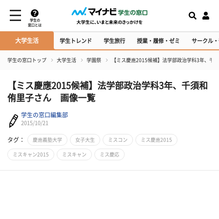
学生の
窓口とは
大学生活
学生トレンド
学生旅行
授業・履修・ゼミ
サークル・
学生の窓口トップ
大学生活
学園祭
【ミス慶應2015候補】法学部政治学科3年、千
【ミス慶應2015候補】法学部政治学科3年、千須和
侑里子さん 画像一覧
学生の窓口編集部
2015/10/21
タグ：
慶應義塾大学
女子大生
ミスコン
ミス慶應2015
ミスキャン2015
ミスキャン
ミス慶応