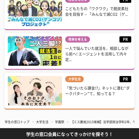
こどもたちの「ワクワク」で脱炭素社
会を目指す – 「みんなで減CO2（ゲ...
PR
将来を考える
一人で悩んでいた就活を、相談しなが
ら前へ! エージェントを活用して内々
定...
PR
大学生活
「気づいたら課金!?」ネットに潜む“ダ
ークパターン”て、知ってる？
学生の窓口トップ
大学生活
学園祭
【ミス慶應2015候補】法学部政治学科3年、千
学生の窓口会員になってきっかけを探そう！