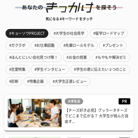
気になる #キーワード をタッチ
#キョーソウPROJECT
#大学生の社会見学
#留学ロードマップ
#ガクラボ
#お仕事図鑑
#先輩ロールモデル
#プレゼント
#ほんとにいい会社見つけ隊！
#お金の授業
#もやもや解決ゼミ
#恋愛特集
#学生インタビュー
#学生の君に伝えたい３つのこと
#診断
#特集企画
#大学生正直レビュー
PR
大学生活
【チーズ好き必見】ブッラータチーズ
でどこまで広がる？ 大学生が挑んだ自
由す...