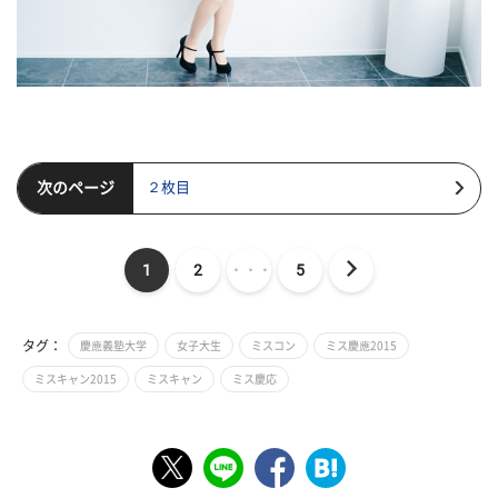
次のページ
２枚目
1
2
・・・
5
タグ：
慶應義塾大学
女子大生
ミスコン
ミス慶應2015
ミスキャン2015
ミスキャン
ミス慶応