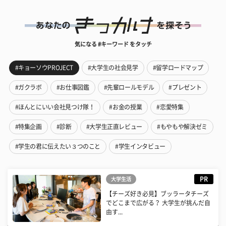
気になる #キーワード をタッチ
#キョーソウPROJECT
#大学生の社会見学
#留学ロードマップ
#ガクラボ
#お仕事図鑑
#先輩ロールモデル
#プレゼント
#ほんとにいい会社見つけ隊！
#お金の授業
#恋愛特集
#特集企画
#診断
#大学生正直レビュー
#もやもや解決ゼミ
#学生の君に伝えたい３つのこと
#学生インタビュー
PR
大学生活
【チーズ好き必見】ブッラータチーズ
でどこまで広がる？ 大学生が挑んだ自
由す...