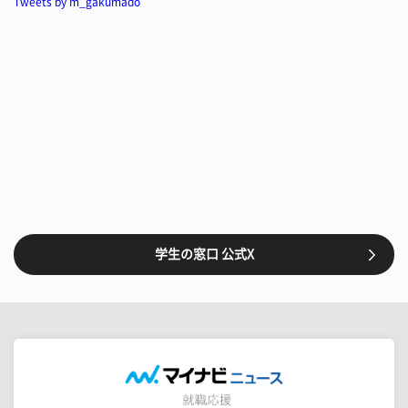
Tweets by m_gakumado
学生の窓口 公式X