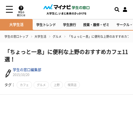
学生の
窓口とは
大学生活
学生トレンド
学生旅行
授業・履修・ゼミ
サークル・
学生の窓口トップ
大学生活
グルメ
「ちょっと一息」に便利な上野のおすすめカフェ
「ちょっと一息」に便利な上野のおすすめカフェ11
選！
学生の窓口編集部
2015/10/20
タグ：
カフェ
グルメ
上野
喫茶店