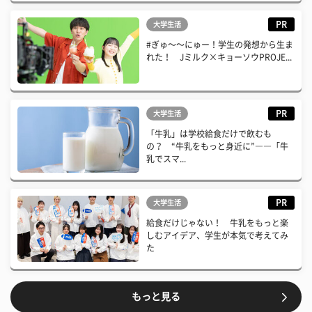
PR
大学生活
#ぎゅ〜〜にゅー！学生の発想から生ま
れた！ Jミルク×キョーソウPROJE...
PR
大学生活
「牛乳」は学校給食だけで飲むも
の？ “牛乳をもっと身近に”――「牛
乳でスマ...
PR
大学生活
給食だけじゃない！ 牛乳をもっと楽
しむアイデア、学生が本気で考えてみ
た
もっと見る