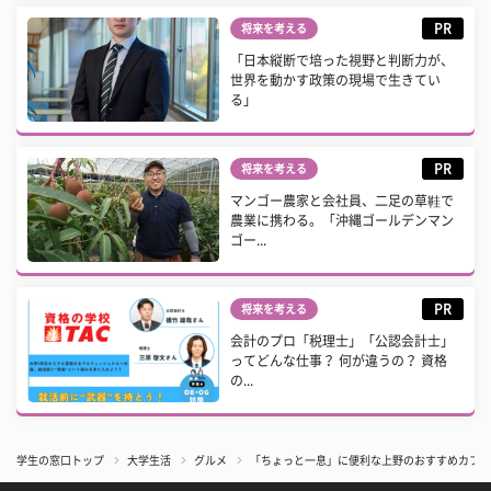
PR
将来を考える
「日本縦断で培った視野と判断力が、
世界を動かす政策の現場で生きてい
る」
PR
将来を考える
マンゴー農家と会社員、二足の草鞋で
農業に携わる。「沖縄ゴールデンマン
ゴー...
PR
将来を考える
会計のプロ「税理士」「公認会計士」
ってどんな仕事？ 何が違うの？ 資格
の...
学生の窓口トップ
大学生活
グルメ
「ちょっと一息」に便利な上野のおすすめカフェ