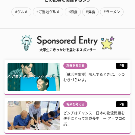
#グルメ
#ご当地グルメ
#和食
#洋食
#ラーメン
大学生にきっかけを届けるスポンサー
PR
将来を考える
【就活生応援】噛んでるときは、うつ
むきづらいよ。
PR
将来を考える
ピンチはチャンス！日本の物流問題を
逆手にとって急成長中 ー ア・プロの
挑...