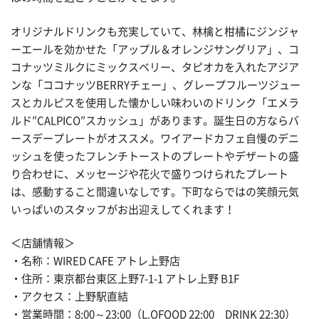
オリジナルドリンクも充実していて、林檎と柑橘にジンジャ
ーエールを効かせた「アップル＆オレンジサングリア」、コ
コナッツミルクにミックスベリー、タピオカを入れたアジア
ンな「ココナッツBERRYチェー」、グレープフルーツジュー
スとカルピスを使用した懐かしい味わいのドリンク「エメラ
ルド″CALPICO″スカッシュ」があります。誕生日の方ならバ
ースデープレートがオススメ。ワイアードカフェ自慢のデニ
ッシュを使ったフレンチトーストのプレートやデザートの盛
り合わせに、メッセージや花火で盛りつけられたプレート
は、感動すること間違いなしです。下町ならではの笑顔元気
いっぱいのスタッフがお出迎えしてくれます！
＜店舗情報＞
・名称：WIRED CAFE アトレ上野店
・住所：東京都台東区上野7-1-1 アトレ上野 B1F
・アクセス：上野駅直結
・営業時間：8:00～23:00（L.OFOOD 22:00 DRINK 22:30）