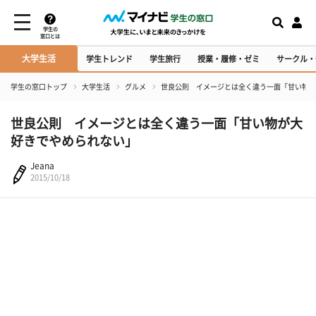
学生の
窓口とは
大学生活
学生トレンド
学生旅行
授業・履修・ゼミ
サークル・
学生の窓口トップ
大学生活
グルメ
世良公則 イメージとは全く違う一面「甘い物が
世良公則 イメージとは全く違う一面「甘い物が大
好きでやめられない」
Jeana
2015/10/18