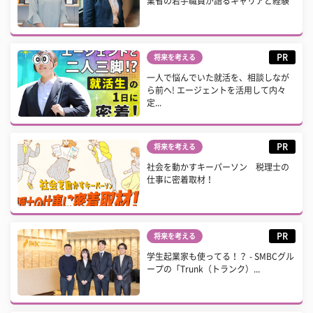
業省の若手職員が語るキャリアと経験
PR
将来を考える
一人で悩んでいた就活を、相談しなが
ら前へ! エージェントを活用して内々
定...
PR
将来を考える
社会を動かすキーパーソン 税理士の
仕事に密着取材！
PR
将来を考える
学生起業家も使ってる！？ - SMBCグル
ープの「Trunk（トランク）...