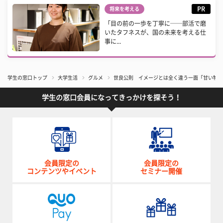
PR
将来を考える
「目の前の一歩を丁寧に──部活で磨
いたタフネスが、国の未来を考える仕
事に...
学生の窓口トップ
大学生活
グルメ
世良公則 イメージとは全く違う一面「甘い物が
学生の窓口会員になってきっかけを探そう！
会員限定の
会員限定の
コンテンツやイベント
セミナー開催