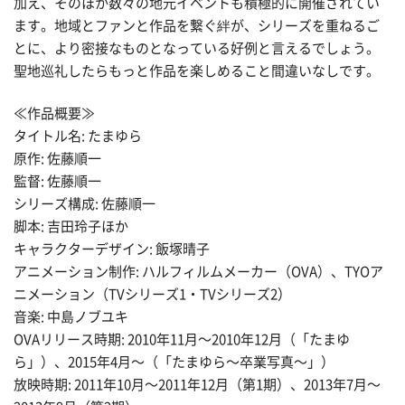
加え、そのほか数々の地元イベントも積極的に開催されてい
ます。地域とファンと作品を繋ぐ絆が、シリーズを重ねるご
とに、より密接なものとなっている好例と言えるでしょう。
聖地巡礼したらもっと作品を楽しめること間違いなしです。
≪作品概要≫
タイトル名: たまゆら
原作: 佐藤順一
監督: 佐藤順一
シリーズ構成: 佐藤順一
脚本: 吉田玲子ほか
キャラクターデザイン: 飯塚晴子
アニメーション制作: ハルフィルムメーカー（OVA）、TYOア
ニメーション（TVシリーズ1・TVシリーズ2）
音楽: 中島ノブユキ
OVAリリース時期: 2010年11月〜2010年12月（「たまゆ
ら」）、2015年4月〜（「たまゆら〜卒業写真〜」）
放映時期: 2011年10月〜2011年12月（第1期）、2013年7月〜