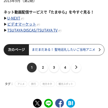
2013年9月（第2期）
ネット動画配信サービスで『たまゆら』を今すぐ見る！
▶
U-NEXT
▶
ビデオマーケット
▶
TSUTAYA DISCAS/TSUTAYA TV
次のページ
まだまだある！ 聖地巡礼したいご当地アニメ
1
2
3
4
タグ：
アニメ
旅行
地方ネタ
観光スポット