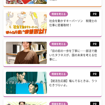
PR
将来を考える
社会を動かすキーパーソン 税理士の
仕事に密着取材！
PR
将来を考える
「目の前の一歩を丁寧に──部活で磨
いたタフネスが、国の未来を考える仕
事に...
PR
将来を考える
【就活生応援】噛んでるときは、うつ
むきづらいよ。
PR
将来を考える