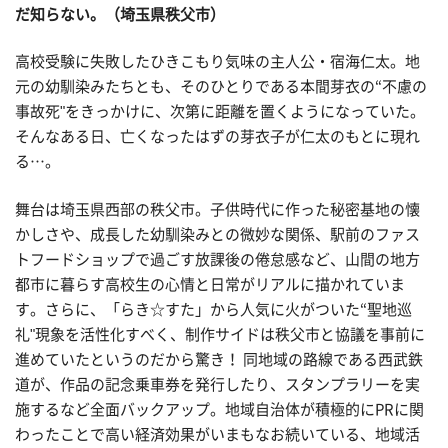
だ知らない。（埼玉県秩父市）
高校受験に失敗したひきこもり気味の主人公・宿海仁太。地
元の幼馴染みたちとも、そのひとりである本間芽衣の“不慮の
事故死"をきっかけに、次第に距離を置くようになっていた。
そんなある日、亡くなったはずの芽衣子が仁太のもとに現れ
る…。
舞台は埼玉県西部の秩父市。子供時代に作った秘密基地の懐
かしさや、成長した幼馴染みとの微妙な関係、駅前のファス
トフードショップで過ごす放課後の倦怠感など、山間の地方
都市に暮らす高校生の心情と日常がリアルに描かれていま
す。さらに、「らき☆すた」から人気に火がついた“聖地巡
礼"現象を活性化すべく、制作サイドは秩父市と協議を事前に
進めていたというのだから驚き！ 同地域の路線である西武鉄
道が、作品の記念乗車券を発行したり、スタンプラリーを実
施するなど全面バックアップ。地域自治体が積極的にPRに関
わったことで高い経済効果がいまもなお続いている、地域活