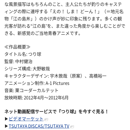
な風景描写はもちろんのこと、主人公たちが釣りのキャステ
ィングの際に連呼する「えの！ しま！ どーん！」（＝地元名
物「江の島丼」）のかけ声が妙に印象に残ります。多くの観
光客が訪れる“江の島"を、また違った角度から楽しむことがで
きる、新感覚のご当地青春アニメです。
≪作品概要≫
タイトル名: つり球
監督: 中村健治
シリーズ構成: 大野敏哉
キャラクターデザイン: 宇木敦哉（原案）、高橋裕一
アニメーション制作: A-1 Pictures
音楽: 栗コーダーカルテット
放映時期: 2012年4月〜2012年6月
ネット動画配信サービスで『つり球』を今すぐ見る！
▶
ビデオマーケット
▶
TSUTAYA DISCAS/TSUTAYA TV