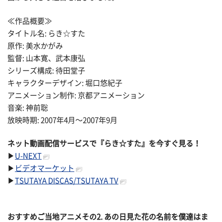
≪作品概要≫
タイトル名: らき☆すた
原作: 美水かがみ
監督: 山本寛、武本康弘
シリーズ構成: 待田堂子
キャラクターデザイン: 堀口悠紀子
アニメーション制作: 京都アニメーション
音楽: 神前聡
放映時期: 2007年4月〜2007年9月
ネット動画配信サービスで『らき☆すた』を今すぐ見る！
▶
U-NEXT
▶
ビデオマーケット
▶
TSUTAYA DISCAS/TSUTAYA TV
おすすめご当地アニメその
2. あの日見た花の名前を僕達はま