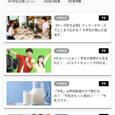
#大学生正直レビュー
#お金の授業
#恋愛特集
PR
大学生活
【チーズ好き必見】ブッラータチーズ
でどこまで広がる？ 大学生が挑んだ自
由す...
PR
大学生活
#ぎゅ〜〜にゅー！学生の発想から生ま
れた！ Jミルク×キョーソウPROJE...
PR
大学生活
「牛乳」は学校給食だけで飲むも
の？ “牛乳をもっと身近に”――「牛
乳でスマ...