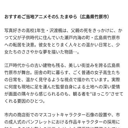
おすすめご当地アニメその
5. たまゆら（広島県竹原市）
写真好きの高校1年生・沢渡楓は、父親の死をきっかけに、か
つて父が子供時代に住んでいた瀬戸内海の町・広島県竹原市
への転居を決意。彼女をとりまく人々との温かい日常と、少
女たちのささやかな夢を描いた物語…。
江戸時代からの古い建物も残る、美しい街並みを誇る広島県
竹原市が舞台。田舎の町に暮らす、ごく普通の女子高生たち
の日常を、温かく見守るような視点で描かれています。実際
に何度も現地に足を運んだ監督自身による土地への深い愛情
が画面の隅々から感じられるのも、観る者を“ほっこり"させて
くれる要因のひとつ。
市内の商店街でのマスコットキャラクター石像の設置や、市
の成人式のパンフレットにおける作品キャラクターの採用に