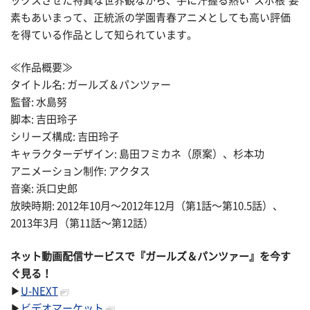
ックスさせた特異な世界観ながら、手に汗握る熱い“スポ根"要
素もあいまって、正統派の学園青春アニメとしても高い評価
を得ている作品として知られています。
≪作品概要≫
タイトル名: ガールズ＆パンツァー
監督: 水島努
脚本: 吉田玲子
シリーズ構成: 吉田玲子
キャラクターデザイン: 島田フミカネ（原案）、杉本功
アニメーション制作: アクタス
音楽: 浜口史郎
放映時期: 2012年10月〜2012年12月（第1話〜第10.5話）、
2013年3月（第11話〜第12話）
ネット動画配信サービスで『ガールズ＆パンツァー』を今す
ぐ見る！
▶
U-NEXT
▶
ビデオマーケット