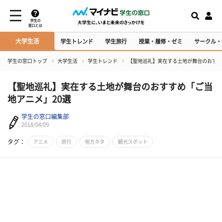
学生の
窓口とは
大学生活
学生トレンド
学生旅行
授業・履修・ゼミ
サークル・
学生の窓口トップ
大学生活
学生トレンド
【聖地巡礼】実在する土地が舞台のおすす
【聖地巡礼】実在する土地が舞台のおすすめ「ご当
地アニメ」20選
学生の窓口編集部
2018/04/09
タグ：
アニメ
旅行
地方ネタ
観光スポット