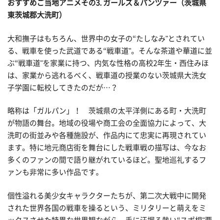
おすすめご当地アニメその
3. ガールズ＆パンツァー（茨城県
東茨城郡大洗町）
大和撫子はもちろん、世界中の女子の“たしなみ"とされてい
る、戦車を使った武道である“戦車道"。そんな茶道や華道に並
ぶ“戦車道"を家業に持つ、内気な性格の高校2年生・西住みほ
は、家業から逃れるべく、戦車道の授業のない茨城県大洗女
子学園に転校してきたのだが…？
略称は「ガルパン」！ 茨城県の太平洋側にある町・大洗町
が物語の舞台。地域の役場や商工会の全面協力によって、大
洗町の街並みや各種施設が、作品内にて忠実に再現されてい
ます。特に地元商店街を舞台にした戦車戦の描写は、今なお
多くのファンの間で語り継がれているほど。聖地巡礼するフ
ァンも非常に多い作品です。
個性溢れる美少女キャラクターたちが、第二次大戦中に開発
された世界各国の戦車を操るという、ミリタリーと萌えをミ