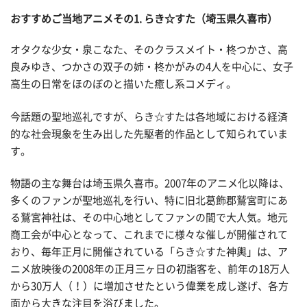
おすすめご当地アニメその
1. らき☆すた（埼玉県久喜市）
オタクな少女・泉こなた、そのクラスメイト・柊つかさ、高
良みゆき、つかさの双子の姉・柊かがみの4人を中心に、女子
高生の日常をほのぼのと描いた癒し系コメディ。
今話題の聖地巡礼ですが、らき☆すたは各地域における経済
的な社会現象を生み出した先駆者的作品として知られていま
す。
物語の主な舞台は埼玉県久喜市。2007年のアニメ化以降は、
多くのファンが聖地巡礼を行い、特に旧北葛飾郡鷲宮町にあ
る鷲宮神社は、その中心地としてファンの間で大人気。地元
商工会が中心となって、これまでに様々な催しが開催されて
おり、毎年正月に開催されている「らき☆すた神輿」は、ア
ニメ放映後の2008年の正月三ヶ日の初詣客を、前年の18万人
から30万人（！）に増加させたという偉業を成し遂げ、各方
面から大きな注目を浴びました。