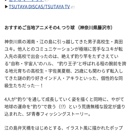
▶
TSUTAYA DISCAS/TSUTAYA TV
おすすめご当地アニメその
4. つり球 （神奈川県藤沢市）
神奈川県の湘南・江の島に引っ越してきた男子高校生・真田
ユキ。他人とのコミュニケーションが極端に苦手なユキが転
入先の高校で出会ったのは、絶えず釣り竿をたずさえてい
る“自称・宇宙人"のハル、 “釣り王子"と呼ばれる程の腕前を誇
る地元育ちの高校生・宇佐美夏樹、25歳にも関わらず転入し
てきた謎の釣り好きインド人・アキラといった、個性的な同
級生たちだった…！
4人が“釣り"を通して成長していく姿を描くと同時に、やがて
地球の運命を“釣り"で救う（!?）という荒唐無稽な設定が盛り
込まれた、SF青春フィッシングストーリー。
江の島弁天橋をはじめとする、イラスト風に描かれたポップ