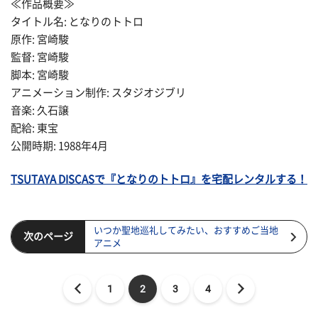
≪作品概要≫
タイトル名: となりのトトロ
原作: 宮崎駿
監督: 宮崎駿
脚本: 宮崎駿
アニメーション制作: スタジオジブリ
音楽: 久石譲
配給: 東宝
公開時期: 1988年4月
TSUTAYA DISCASで『となりのトトロ』を宅配レンタルする！
いつか聖地巡礼してみたい、おすすめご当地
次のページ
アニメ
1
2
3
4