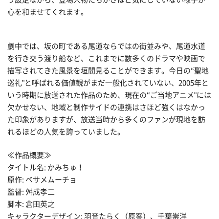
心を和ませてくれます。
劇中では、坂の町である尾道ならではの街並みや、尾道水道
を行き交う渡り船など、これまでに数多くのドラマや映画で
描写されてきた風景を垣間見ることができます。今日の“聖地
巡礼"と呼ばれる価値観がまだ一般化されていない、2005年と
いう時期に放送された作品のため、現在の“ご当地アニメ"には
欠かせない、地域と制作サイドの連携はさほど強くはなかっ
た印象がありますが、放送当時から多くのファンが現地を訪
れるほどの人気を誇っていました。
≪作品概要≫
タイトル名: かみちゅ！
原作: ベサメムーチョ
監督: 舛成孝二
脚本: 倉田英之
キャラクターデザイン: 羽音たらく（原案）、千葉崇洋