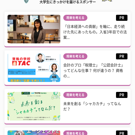
大学生にきっかけを届けるスポンサー
PR
将来を考える
「日本経済への貢献」を軸に、走り続
けた先にあったもの。入省3年目での法
案...
PR
将来を考える
会計のプロ「税理士」「公認会計士」
ってどんな仕事？ 何が違うの？ 資格
の...
PR
将来を考える
未来を創る「シャカカチ」ってなん
だ？
PR
将来を考える