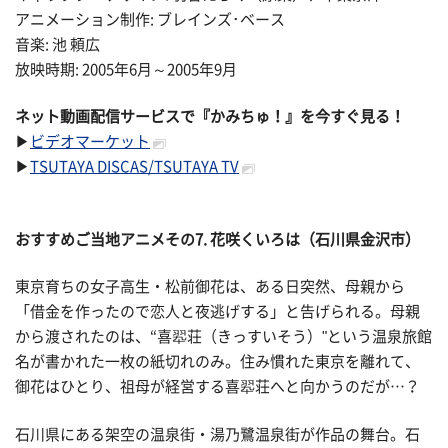
アニメーション制作: ブレインズ･ベース
音楽: 池 頼広
放映時期: 2005年6月～2005年9月
ネット動画配信サービスで『かみちゅ！』を今すぐ見る！
▶
ビデオマーケット
▶
TSUTAYA DISCAS/TSUTAYA TV
おすすめご当地アニメその
7. 花咲くいろは（石川県金沢市）
東京育ちの女子高生・松前御花は、ある日突然、母親から
「借金を作ったので恋人と夜逃げする」と告げられる。母親
から渡されたのは、“喜翆荘（きっすいそう）"という温泉旅館
名が書かれた一枚の紙切れのみ。住み慣れた東京を離れて、
御花はひとり、祖母が経営する喜翆荘へと向かうのだが…？
石川県にある架空の温泉街・湯乃鷺温泉街が作品の舞台。石