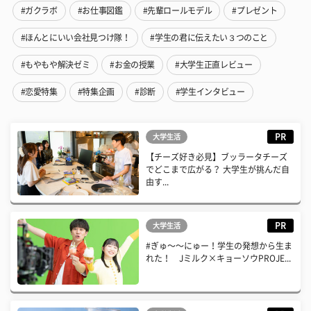
#ガクラボ
#お仕事図鑑
#先輩ロールモデル
#プレゼント
#ほんとにいい会社見つけ隊！
#学生の君に伝えたい３つのこと
#もやもや解決ゼミ
#お金の授業
#大学生正直レビュー
#恋愛特集
#特集企画
#診断
#学生インタビュー
PR
大学生活
【チーズ好き必見】ブッラータチーズ
でどこまで広がる？ 大学生が挑んだ自
由す...
PR
大学生活
#ぎゅ〜〜にゅー！学生の発想から生ま
れた！ Jミルク×キョーソウPROJE...