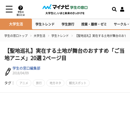
学生の
窓口とは
大学生活
学生トレンド
学生旅行
授業・履修・ゼミ
サークル・
学生の窓口トップ
大学生活
学生トレンド
【聖地巡礼】実在する土地が舞台のおすす
【聖地巡礼】実在する土地が舞台のおすすめ「ご当
地アニメ」20選 2ページ目
学生の窓口編集部
2018/04/09
タグ：
アニメ
旅行
地方ネタ
観光スポット