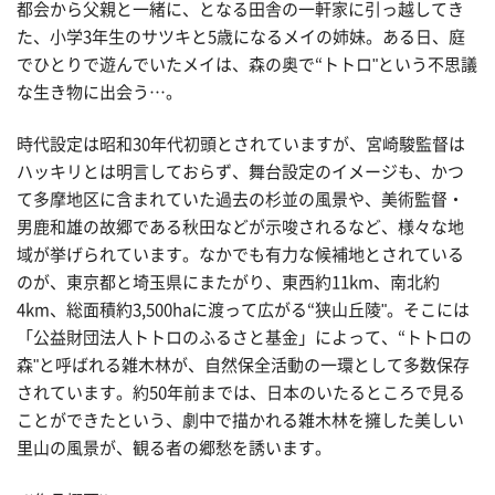
都会から父親と一緒に、となる田舎の一軒家に引っ越してき
た、小学3年生のサツキと5歳になるメイの姉妹。ある日、庭
でひとりで遊んでいたメイは、森の奥で“トトロ"という不思議
な生き物に出会う…。
時代設定は昭和30年代初頭とされていますが、宮崎駿監督は
ハッキリとは明言しておらず、舞台設定のイメージも、かつ
て多摩地区に含まれていた過去の杉並の風景や、美術監督・
男鹿和雄の故郷である秋田などが示唆されるなど、様々な地
域が挙げられています。なかでも有力な候補地とされている
のが、東京都と埼玉県にまたがり、東西約11km、南北約
4km、総面積約3,500haに渡って広がる“狭山丘陵"。そこには
「公益財団法人トトロのふるさと基金」によって、“トトロの
森"と呼ばれる雑木林が、自然保全活動の一環として多数保存
されています。約50年前までは、日本のいたるところで見る
ことができたという、劇中で描かれる雑木林を擁した美しい
里山の風景が、観る者の郷愁を誘います。