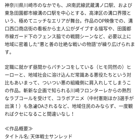
神奈川県川崎市のなかでも、JR南武線武蔵溝ノ口駅、および
東急田園都市線溝の口駅を中心とする、高津区の溝口界隈と
いう、極めてニッチなエリアが舞台。作品のOP映像での、溝
口西口商店街の看板から主人公がダイブする描写や、田園都
市線ガード下のフェンス脇での戦闘シーンなど、必要以上に
地域に密着した“悪と善の壮絶な戦いの物語"が繰り広げられま
す。
定職に就かず昼間からパチンコをしている（ヒモ同然の）ヒ
ーローと、地域社会に溶け込んだ常識ある悪役たちという対
比もあいまって、ついつい悪の組織側に肩入れしてしまうこ
の作品。斬新な企画で知られる川崎フロンターレからの熱烈
なラブコールを受けて、コラボアニメ（中村憲剛ほか3選手が
出演！）も急遽OAされるなど、地域住民のみならず、一度観
ればクセになること間違いなし！
≪作品概要≫
タイトル名: 天体戦士サンレッド