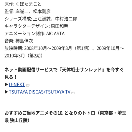
原作: くぼたまこと
監督: 岸誠二、松本剛彦
シリーズ構成: 上江洲誠、中村浩二郎
キャラクターデザイン: 森田和明
アニメーション制作: AIC ASTA
音楽: 柿島伸次
放映時期: 2008年10月〜2009年3月（第1期）、2009年10月〜
2010年3月（第2期）
ネット動画配信サービスで『天体戦士サンレッド』を今すぐ
見る！
▶
U-NEXT
▶
TSUTAYA DISCAS/TSUTAYA TV
おすすめご当地アニメその
10. となりのトトロ（東京都・埼玉
県 狭山丘陵）