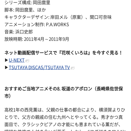
シリーズ構成: 岡田麿里
脚本: 岡田麿里、ほか
キャラクターデザイン: 岸田メル（原案）、関口可奈味
アニメーション制作: P.A.WORKS
音楽: 浜口史郎
放映時期: 2011年4月～2011年9月
ネット動画配信サービスで『花咲くいろは』を今すぐ見る！
▶
U-NEXT
▶
TSUTAYA DISCAS/TSUTAYA TV
おすすめご当地アニメその
8. 坂道のアポロン（長崎県佐世保
市）
高校1年の西見薫は、父親の仕事の都合により、横須賀よりひ
とりで、父方の親戚の住む九州へとやってくる。秀才かつ真
面目で、クラシックピアノの才能にも恵まれている薫だが、