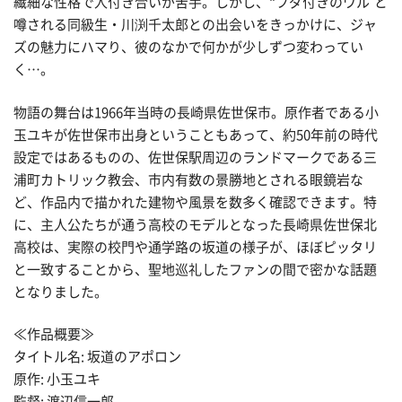
繊細な性格で人付き合いが苦手。しかし、“フダ付きのワル"と
噂される同級生・川渕千太郎との出会いをきっかけに、ジャ
ズの魅力にハマり、彼のなかで何かが少しずつ変わってい
く…。
物語の舞台は1966年当時の長崎県佐世保市。原作者である小
玉ユキが佐世保市出身ということもあって、約50年前の時代
設定ではあるものの、佐世保駅周辺のランドマークである三
浦町カトリック教会、市内有数の景勝地とされる眼鏡岩な
ど、作品内で描かれた建物や風景を数多く確認できます。特
に、主人公たちが通う高校のモデルとなった長崎県佐世保北
高校は、実際の校門や通学路の坂道の様子が、ほぼピッタリ
と一致することから、聖地巡礼したファンの間で密かな話題
となりました。
≪作品概要≫
タイトル名: 坂道のアポロン
原作: 小玉ユキ
監督: 渡辺信一郎