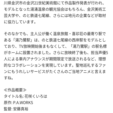
川県金沢市の金沢21世紀美術館にて作品製作発表が行われ、
モデルとなった湯涌温泉の観光協会はもちろん、金沢美術工
芸大学や、のと鉄道七尾線、さらには地元の企業などが取材
に協力しています。
そのなかでも、主人公が働く温泉旅館・喜翆荘の最寄り駅で
ある「湯乃鷺駅」は、のと鉄道七尾線の西岸駅をモデルとし
ており、TV放映開始後まもなくして、「湯乃鷺駅」の駅名標
がホームに設置されました。さらに放映終了後も、担当声優5
人による車内アナウンスが期間限定で放送されるなど、理想
的なコラボレーションを実現しています。聖地巡礼するファ
ンにもうれしいサービスがたくさんのご当地アニメと言えま
すね。
≪作品概要≫
タイトル名: 花咲くいろは
原作: P.A.WORKS
監督: 安藤真裕