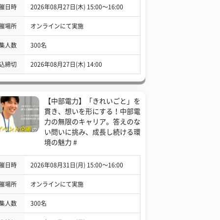
催日時
2026年08月27日(木) 15:00〜16:00
催場所
オンラインにて実施
集人数
300名
込締切
2026年08月27日(木) 14:00
【中部電力】「きれいごと」を
貫き、想いを形にする！中部電
力の無限のキャリア。答えのな
い問いに挑み、成長し続ける環
境の魅力 #
催日時
2026年08月31日(月) 15:00〜16:00
催場所
オンラインにて実施
集人数
300名