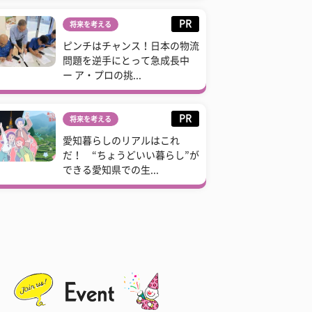
PR
将来を考える
ピンチはチャンス！日本の物流
問題を逆手にとって急成長中
ー ア・プロの挑...
PR
将来を考える
愛知暮らしのリアルはこれ
だ！ “ちょうどいい暮らし”が
できる愛知県での生...