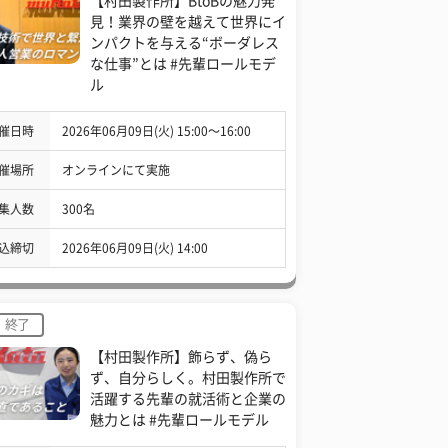
【村田製作所】BtoBの魅力発
見！業界の壁を越えて世界にイ
ンパクトを与える“ボーダレス
な仕事”とは #先輩ロールモデ
ル
催日時
2026年06月09日(火) 15:00〜16:00
催場所
オンラインにて実施
集人数
300名
込締切
2026年06月09日(火) 14:00
終了
【村田製作所】飾らず、偽ら
ず、自分らしく。村田製作所で
活躍する先輩の就活術と企業の
魅力とは #先輩ロールモデル