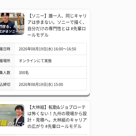
【ソニー】誰一人、同じキャリ
アは歩まない。ソニーで描く、
自分だけの専門性とは #先輩ロ
ールモデル
催日時
2026年08月19日(水) 16:00〜16:50
催場所
オンラインにて実施
集人数
300名
込締切
2026年08月19日(水) 15:00
【大林組】転勤&ジョブローテ
は怖くない！九州の現場から設
計・見積へ。大林組のキャリア
の広がり #先輩ロールモデル