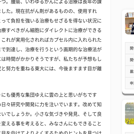
一つ。腫瘍、いわゆるがんによる治療は長年の課
ました。現在抗がん剤があるものの、使用すれ
とって負担を強いる治療もせざるを得ない状況に
治療すべきがん細胞にダイレクトに治療ができる
。これが実用化されればカプセル内に入れられた
開
まで到達し、治療を行うという画期的な治療法が
には時間がかかりそうですが、私たちが予想もし
開
究と努力を重ねる東大には、今後ますます目が離
募
申
りにも優秀な集団ゆえに雲の上と思いがちです
め日々研究や開発に力を注いでいます。改めて知
ないでしょうか。小さな気づきや発見、そして良
を変える事を考えると、みなさんにもできること
に目を向けてよりよくするためのヒントを見つけ