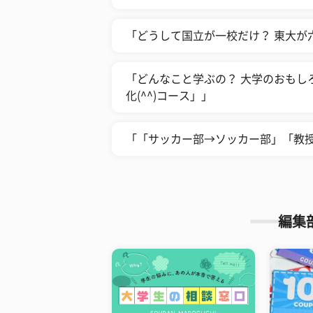
「どうして国立が一校だけ？ 東大が
「どんなこと学ぶの？ 大学のおもし
化(^^)コース」」
「「サッカー部→ソッカー部」「教
編集