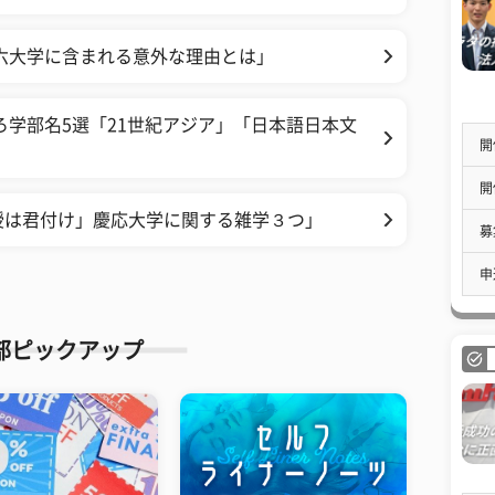
六大学に含まれる意外な理由とは」
ろ学部名5選「21世紀アジア」「日本語日本文
開
開
授は君付け」慶応大学に関する雑学３つ」
募
申
部ピックアップ