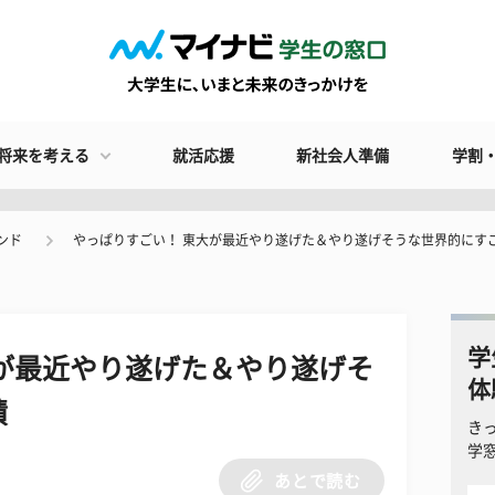
将来を考える
就活応援
新社会人準備
学割
ンド
やっぱりすごい！ 東大が最近やり遂げた＆やり遂げそうな世界的にす
学
が最近やり遂げた＆やり遂げそ
体
績
き
学
あとで読む