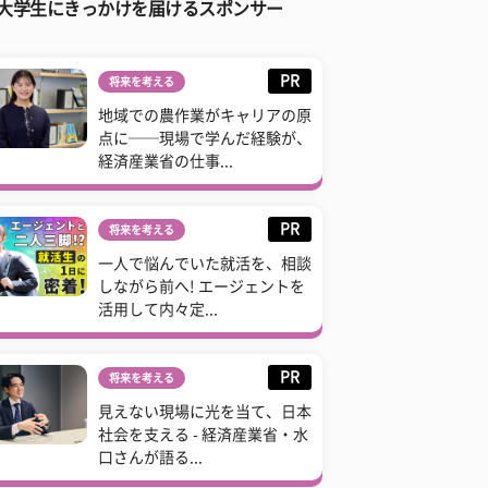
大学生にきっかけを届けるスポンサー
PR
将来を考える
地域での農作業がキャリアの原
点に──現場で学んだ経験が、
経済産業省の仕事...
PR
将来を考える
一人で悩んでいた就活を、相談
しながら前へ! エージェントを
活用して内々定...
PR
将来を考える
見えない現場に光を当て、日本
社会を支える - 経済産業省・水
口さんが語る...