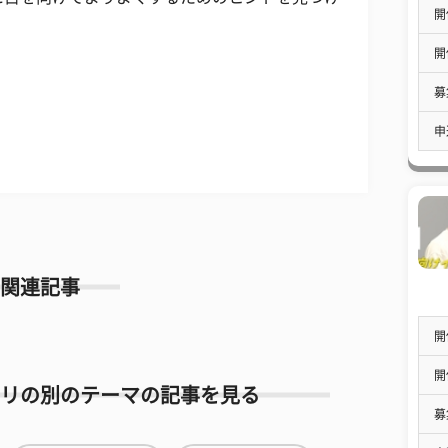
開
開
募
申
関連記事
開
開
リの別のテーマの記事を見る
募