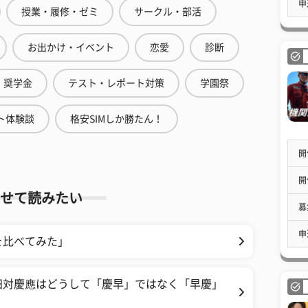
申
授業・履修・ゼミ
サークル・部活
お出かけ・イベント
恋愛
診断
奨学金
テスト・レポート対策
学園祭
ト体験談
格安SIMしか勝たん！
開
開
せて読みたい
募
申
を比べてみた」
田対慶應はどうして「慶早」ではなく「早慶」