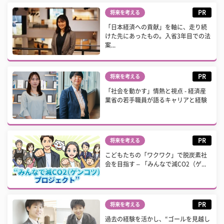
PR
将来を考える
「日本経済への貢献」を軸に、走り続
けた先にあったもの。入省3年目での法
案...
PR
将来を考える
「社会を動かす」情熱と視点 - 経済産
業省の若手職員が語るキャリアと経験
PR
将来を考える
こどもたちの「ワクワク」で脱炭素社
会を目指す – 「みんなで減CO2（ゲ...
PR
将来を考える
過去の経験を活かし、“ゴールを見越し