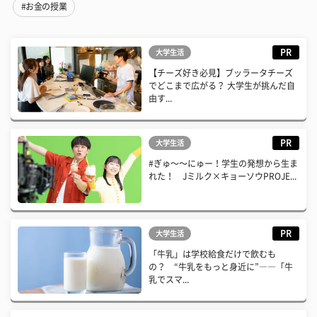
#お金の授業
PR
大学生活
【チーズ好き必見】ブッラータチーズ
でどこまで広がる？ 大学生が挑んだ自
由す...
PR
大学生活
#ぎゅ〜〜にゅー！学生の発想から生ま
れた！ Jミルク×キョーソウPROJE...
PR
大学生活
「牛乳」は学校給食だけで飲むも
の？ “牛乳をもっと身近に”――「牛
乳でスマ...