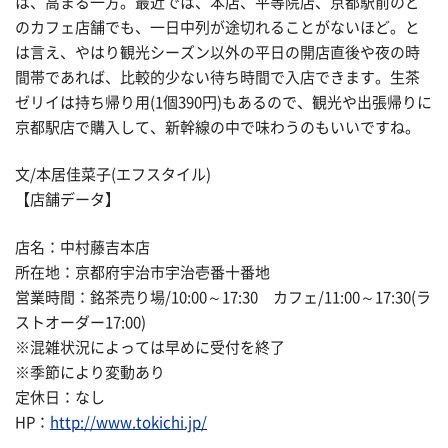
は、高まる一方。最近では、本店、平等院店、京都駅前のど
のカフェ店舗でも、一日中列が途切れることがないほど。と
は言え、やはり観光シーズン以外の平日の開店直後や夜の時
間帯であれば、比較的少ない待ち時間で入店できます。生茶
ゼリイは持ち帰り用(1個390円)もあるので、観光や出張帰りに
京都駅店で購入して、新幹線の中で味わうのもいいですね。
文/本居佳菜子(エフスタイル)
【店舗データ】
店名：中村藤吉本店
所在地：京都府宇治市宇治壱番十番地
営業時間：銘茶売り場/10:00～17:30 カフェ/11:00～17:30(ラ
ストオーダー17:00)
※混雑状況によっては早めに受付を終了
※季節により変動あり
定休日：なし
HP：
http://www.tokichi.jp/