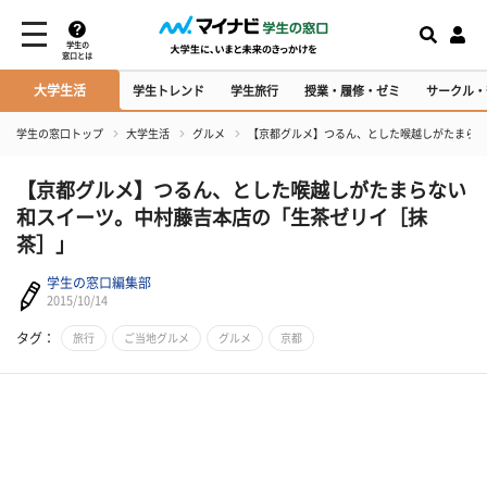
学生の
窓口とは
大学生活
学生トレンド
学生旅行
授業・履修・ゼミ
サークル・
学生の窓口トップ
大学生活
グルメ
​【京都グルメ】つるん、とした喉越しがたまら
​【京都グルメ】つるん、とした喉越しがたまらない
和スイーツ。中村藤吉本店の「生茶ゼリイ［抹
茶］」
学生の窓口編集部
2015/10/14
タグ：
旅行
ご当地グルメ
グルメ
京都