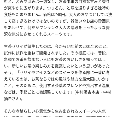
むと、苦みや渋みは一切なく、お茶本来の自然な甘みと香り
が爽やかに広がります。つぅるん、と喉を通りすぎる独特の
食感もたまりません。価格は740円。大人のおやつとしては決
して高すぎるわけではないのですが、器使いやお店の雰囲気
もあわせて、何だかワンランク大人の階段を上ったような贅
沢な気分にさせてくれるスイーツです。
生茶ゼリイが誕生したのは、今から14年前の2001年のこと。
試作に試作を重ねて開発されました。その根底には、普段、
急須でお茶を飲まない人にもお茶のおいしさを知ってほし
い、新しいお茶の楽しみ方を提案したいという思いがあった
そう。「ゼリイやアイスなどのスイーツを作る際に一番に考
えているのは、お茶ならではの風味や魅力を最大限にいかす
こと。そのために、使用する茶葉のブレンドや抽出する温度
などは、季節ごとに微調整しています」(中村藤吉本店・中村
抽希さん)。
そんな老舗らしい心意気から生み出されるスイーツの人気