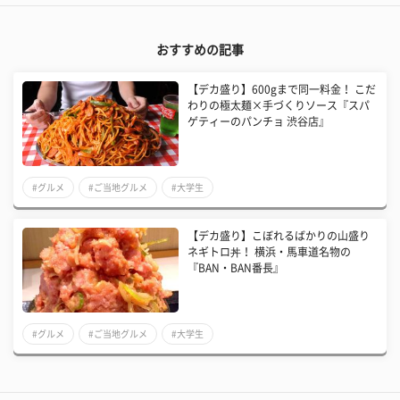
おすすめの記事
【デカ盛り】600gまで同一料金！ ​こだ
わりの極太麺×手づくりソース『スパ
ゲティーのパンチョ 渋谷店』
#グルメ
#ご当地グルメ
#大学生
​【デカ盛り】こぼれるばかりの山盛り
ネギトロ丼！ 横浜・馬車道名物の
『BAN・BAN番長』
#グルメ
#ご当地グルメ
#大学生