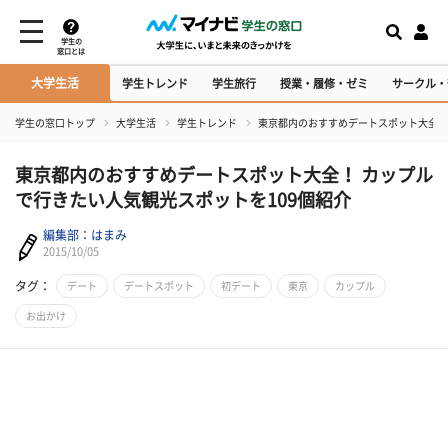
学生の
窓口とは
大学生活
学生トレンド
学生旅行
授業・履修・ゼミ
サークル・
学生の窓口トップ
大学生活
学生トレンド
東京都内のおすすめデートスポット大全！
東京都内のおすすめデートスポット大全！ カップル
で行きたい人気観光スポットを109個紹介
編集部：はまみ
2015/10/05
タグ：
デート
デートスポット
初デート
東京
カップル
お出かけ