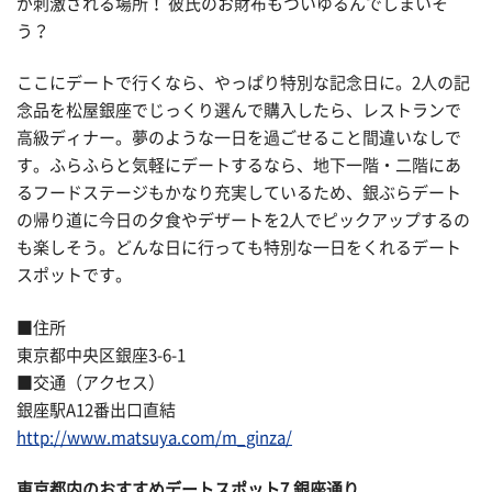
が刺激される場所！ 彼氏のお財布もついゆるんでしまいそ
う？
ここにデートで行くなら、やっぱり特別な記念日に。2人の記
念品を松屋銀座でじっくり選んで購入したら、レストランで
高級ディナー。夢のような一日を過ごせること間違いなしで
す。ふらふらと気軽にデートするなら、地下一階・二階にあ
るフードステージもかなり充実しているため、銀ぶらデート
の帰り道に今日の夕食やデザートを2人でピックアップするの
も楽しそう。どんな日に行っても特別な一日をくれるデート
スポットです。
■住所
東京都中央区銀座3-6-1
■交通（アクセス）
銀座駅A12番出口直結
http://www.matsuya.com/m_ginza/
東京都内のおすすめデートスポット7.銀座通り