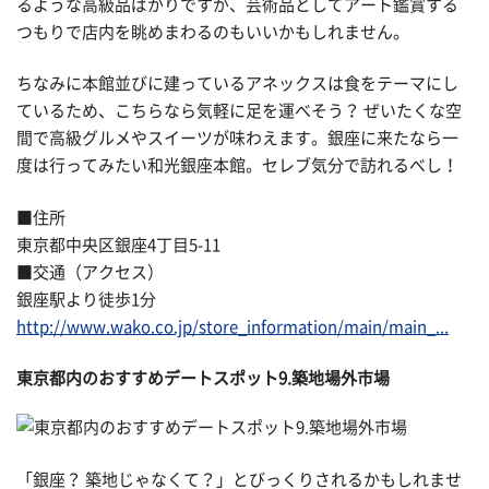
るような高級品ばかりですが、芸術品としてアート鑑賞する
つもりで店内を眺めまわるのもいいかもしれません。
ちなみに本館並びに建っているアネックスは食をテーマにし
ているため、こちらなら気軽に足を運べそう？ ぜいたくな空
間で高級グルメやスイーツが味わえます。銀座に来たなら一
度は行ってみたい和光銀座本館。セレブ気分で訪れるべし！
■住所
東京都中央区銀座4丁目5-11
■交通（アクセス）
銀座駅より徒歩1分
http://www.wako.co.jp/store_information/main/main_...
東京都内のおすすめデートスポット9.築地場外市場
「銀座？ 築地じゃなくて？」とびっくりされるかもしれませ