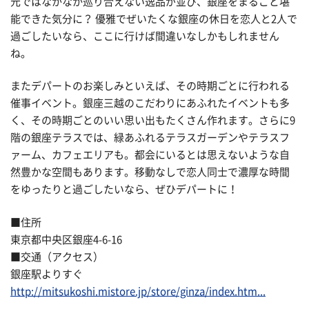
元ではなかなか巡り合えない逸品が並び、銀座をまるごと堪
能できた気分に？ 優雅でぜいたくな銀座の休日を恋人と2人で
過ごしたいなら、ここに行けば間違いなしかもしれません
ね。
またデパートのお楽しみといえば、その時期ごとに行われる
催事イベント。銀座三越のこだわりにあふれたイベントも多
く、その時期ごとのいい思い出もたくさん作れます。さらに9
階の銀座テラスでは、緑あふれるテラスガーデンやテラスフ
ァーム、カフェエリアも。都会にいるとは思えないような自
然豊かな空間もあります。移動なしで恋人同士で濃厚な時間
をゆったりと過ごしたいなら、ぜひデパートに！
■住所
東京都中央区銀座4-6-16
■交通（アクセス）
銀座駅よりすぐ
http://mitsukoshi.mistore.jp/store/ginza/index.htm...