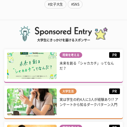
#女子大生
#SNS
大学生にきっかけを届けるスポンサー
PR
将来を考える
未来を創る「シャカカチ」ってなん
だ？
PR
大学生活
実は学生の約4人に3人が経験あり!? ア
ンケートから知るダークパターン入門