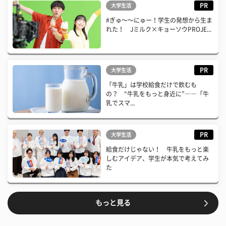
PR
大学生活
#ぎゅ〜〜にゅー！学生の発想から生ま
れた！ Jミルク×キョーソウPROJE...
PR
大学生活
「牛乳」は学校給食だけで飲むも
の？ “牛乳をもっと身近に”――「牛
乳でスマ...
PR
大学生活
給食だけじゃない！ 牛乳をもっと楽
しむアイデア、学生が本気で考えてみ
た
もっと見る