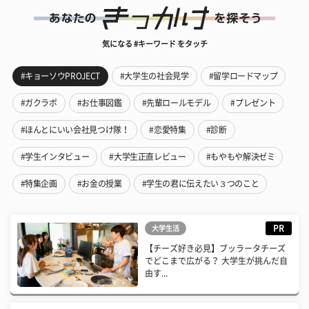
気になる #キーワード をタッチ
#キョーソウPROJECT
#大学生の社会見学
#留学ロードマップ
#ガクラボ
#お仕事図鑑
#先輩ロールモデル
#プレゼント
#ほんとにいい会社見つけ隊！
#恋愛特集
#診断
#学生インタビュー
#大学生正直レビュー
#もやもや解決ゼミ
#特集企画
#お金の授業
#学生の君に伝えたい３つのこと
PR
大学生活
【チーズ好き必見】ブッラータチーズ
でどこまで広がる？ 大学生が挑んだ自
由す...