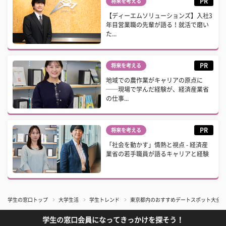
PR
将来を考える
【ディーエムソリューションズ】入社3
年目営業職の先輩が語る！就活で磨い
た...
PR
将来を考える
地域での農作業がキャリアの原点に
──現場で学んだ経験が、経済産業省
の仕事...
PR
将来を考える
「社会を動かす」情熱と視点 - 経済産
業省の若手職員が語るキャリアと経験
学生の窓口トップ
大学生活
学生トレンド
東京都内のおすすめデートスポット大全！
学生の窓口会員になってきっかけを探そう！