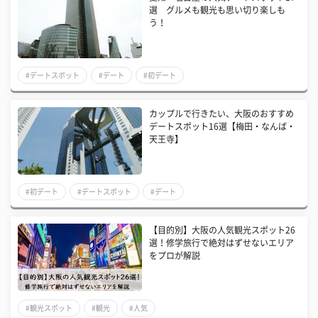
選 グルメも観光も思い切り楽しも
う！
#デートスポット
#デート
#初デート
カップルで行きたい、大阪のおすすめ
デートスポット16選【梅田・なんば・
天王寺】
#初デート
#デートスポット
#デート
【目的別】大阪の人気観光スポット26
選！修学旅行で絶対はずせないエリア
をプロが解説
#観光スポット
#観光
#人気