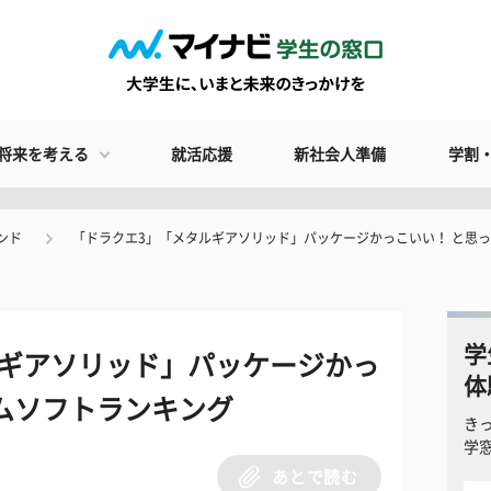
将来を考える
就活応援
新社会人準備
学割
ンド
「ドラクエ3」「メタルギアソリッド」パッケージかっこいい！ と思
学
ルギアソリッド」パッケージかっ
体
ムソフトランキング
き
学
あとで読む