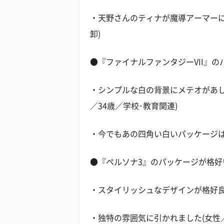
・天野さんのティナが魔導アーマーに
卸)
●『ファイナルファンタジーVII』
・シンプルな白の背景にメテオがあし
／34歳／学校･教育関連)
・今でもあの四角い白いパッケージは残
●『ペルソナ3』のパッケージが格好
・スタイリッシュなデザインが格好良か
・独特の雰囲気に引かれました(女性／