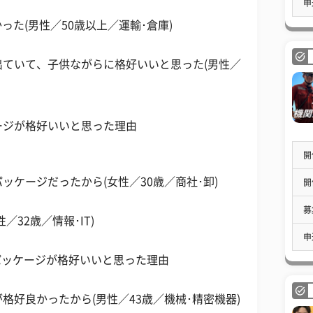
申
った(男性／50歳以上／運輸･倉庫)
ていて、子供ながらに格好いいと思った(男性／
ージが格好いいと思った理由
開
ケージだったから(女性／30歳／商社･卸)
開
募
32歳／情報･IT)
申
パッケージが格好いいと思った理由
格好良かったから(男性／43歳／機械･精密機器)