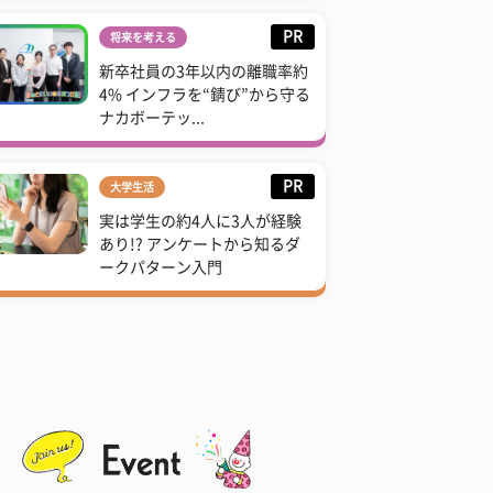
PR
将来を考える
新卒社員の3年以内の離職率約
4% インフラを“錆び”から守る
ナカボーテッ...
PR
大学生活
実は学生の約4人に3人が経験
あり!? アンケートから知るダ
ークパターン入門