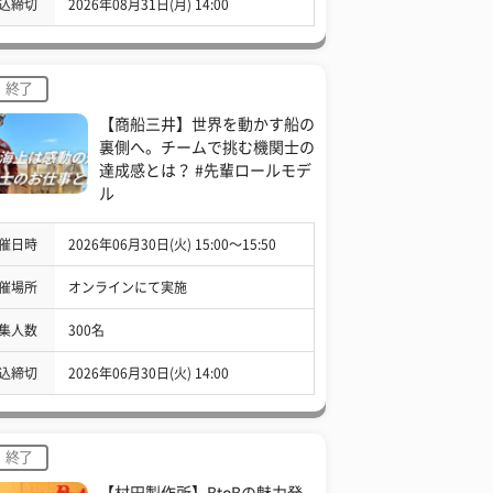
込締切
2026年08月31日(月) 14:00
終了
【商船三井】世界を動かす船の
裏側へ。チームで挑む機関士の
達成感とは？ #先輩ロールモデ
ル
催日時
2026年06月30日(火) 15:00〜15:50
催場所
オンラインにて実施
集人数
300名
込締切
2026年06月30日(火) 14:00
終了
【村田製作所】BtoBの魅力発