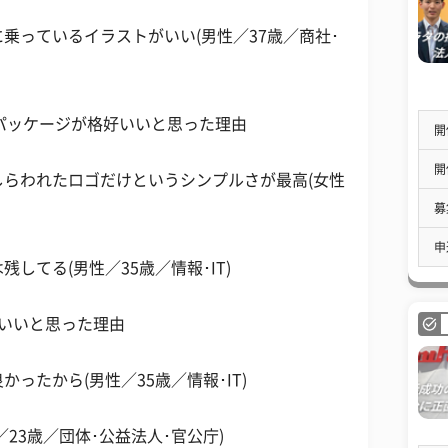
乗っているイラストがいい(男性／37歳／商社･
のパッケージが格好いいと思った理由
開
開
らわれたロゴだけというシンプルさが最高(女性
募
申
してる(男性／35歳／情報･IT)
いいと思った理由
ったから(男性／35歳／情報･IT)
23歳／団体･公益法人･官公庁)