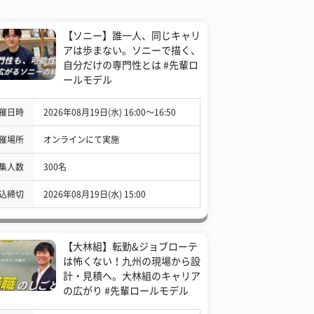
【ソニー】誰一人、同じキャリ
アは歩まない。ソニーで描く、
自分だけの専門性とは #先輩ロ
ールモデル
催日時
2026年08月19日(水) 16:00〜16:50
催場所
オンラインにて実施
集人数
300名
込締切
2026年08月19日(水) 15:00
【大林組】転勤&ジョブローテ
は怖くない！九州の現場から設
計・見積へ。大林組のキャリア
の広がり #先輩ロールモデル