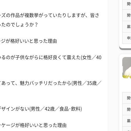
開
ーズの作品が複数挙がっていたりしますが、皆さ
開
ったのでしょうか？
募
申
ケージが格好いいと思った理由
るのが子供ながらに格好良くて震えた(女性／40
あって、魅力バッチリだったから(男性／35歳／
開
インがない(男性／42歳／食品･飲料)
開
募
ッケージが格好いいと思った理由