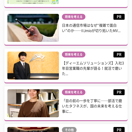
PR
将来を考える
日本の通信市場はなぜ“複雑で面白
い”のか──IIJmioが切り拓いたMV...
PR
将来を考える
【ディーエムソリューションズ】入社3
年目営業職の先輩が語る！就活で磨い
た...
PR
将来を考える
「目の前の一歩を丁寧に──部活で磨
いたタフネスが、国の未来を考える仕
事に...
PR
その他