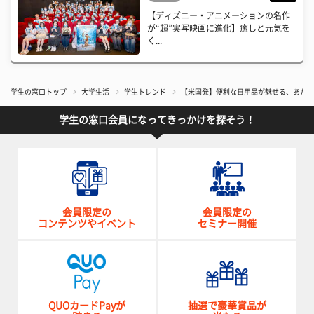
【ディズニー・アニメーションの名作
が“超”実写映画に進化】癒しと元気を
く...
学生の窓口トップ
大学生活
学生トレンド
【米国発】便利な日用品が魅せる、あたら
学生の窓口会員になってきっかけを探そう！
会員限定の
会員限定の
コンテンツやイベント
セミナー開催
QUOカードPayが
抽選で豪華賞品が