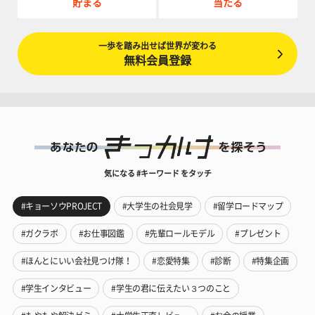
貯まる
当たる
一歩を踏み出せば世界が変わる
無料会員登録
気になる #キーワード をタッチ
#キョーソウPROJECT
#大学生の社会見学
#留学ロードマップ
#ガクラボ
#お仕事図鑑
#先輩ロールモデル
#プレゼント
#ほんとにいい会社見つけ隊！
#恋愛特集
#診断
#特集企画
#学生インタビュー
#学生の君に伝えたい３つのこと