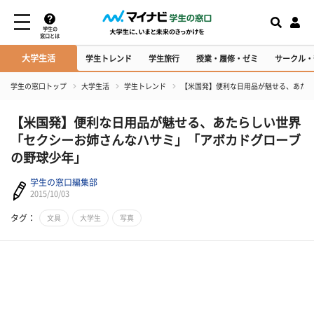
学生の
窓口とは
大学生活
学生トレンド
学生旅行
授業・履修・ゼミ
サークル・
学生の窓口トップ
大学生活
学生トレンド
【米国発】便利な日用品が魅せる、あたら
【米国発】便利な日用品が魅せる、あたらしい世界
「セクシーお姉さんなハサミ」「アボカドグローブ
の野球少年」
学生の窓口編集部
2015/10/03
タグ：
文具
大学生
写真