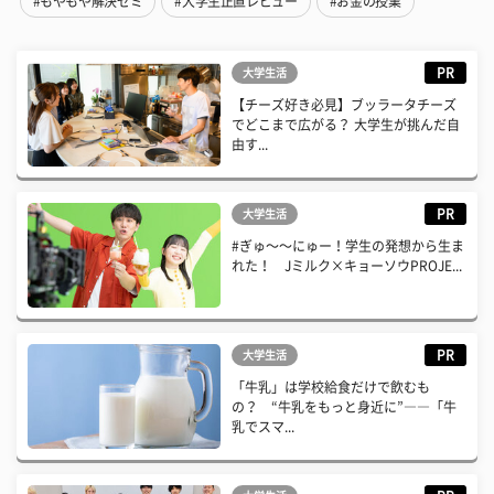
#もやもや解決ゼミ
#大学生正直レビュー
#お金の授業
PR
大学生活
【チーズ好き必見】ブッラータチーズ
でどこまで広がる？ 大学生が挑んだ自
由す...
PR
大学生活
#ぎゅ〜〜にゅー！学生の発想から生ま
れた！ Jミルク×キョーソウPROJE...
PR
大学生活
「牛乳」は学校給食だけで飲むも
の？ “牛乳をもっと身近に”――「牛
乳でスマ...