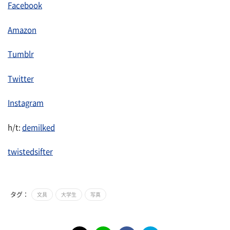
Facebook
Amazon
Tumblr
Twitter
Instagram
h/t:
demilked
twistedsifter
タグ：
文具
大学生
写真