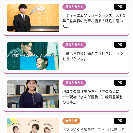
PR
将来を考える
【ディーエムソリューションズ】入社3
年目営業職の先輩が語る！就活で磨い
た...
PR
将来を考える
【就活生応援】噛んでるときは、うつ
むきづらいよ。
PR
将来を考える
地域での農作業がキャリアの原点に
──現場で学んだ経験が、経済産業省
の仕事...
PR
大学生活
「気づいたら課金!?」ネットに潜む“ダ