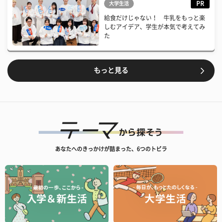
PR
大学生活
給食だけじゃない！ 牛乳をもっと楽
しむアイデア、学生が本気で考えてみ
た
もっと見る
あなたへのきっかけが詰まった、6つのトビラ