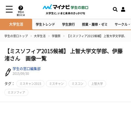
学生の
窓口とは
大学生活
学生トレンド
学生旅行
授業・履修・ゼミ
サークル・
学生の窓口トップ
大学生活
学園祭
【ミスソフィア2015候補】 上智大学文学部、
【ミスソフィア2015候補】 上智大学文学部、伊藤
渚さん 画像一覧
学生の窓口編集部
2015/09/30
タグ：
ミスキャン2015
ミスキャン
ミスコン
上智大学
ミスソフィア