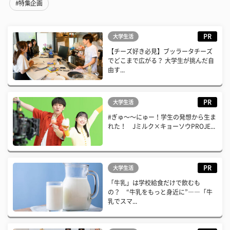
#特集企画
PR
大学生活
【チーズ好き必見】ブッラータチーズ
でどこまで広がる？ 大学生が挑んだ自
由す...
PR
大学生活
#ぎゅ〜〜にゅー！学生の発想から生ま
れた！ Jミルク×キョーソウPROJE...
PR
大学生活
「牛乳」は学校給食だけで飲むも
の？ “牛乳をもっと身近に”――「牛
乳でスマ...