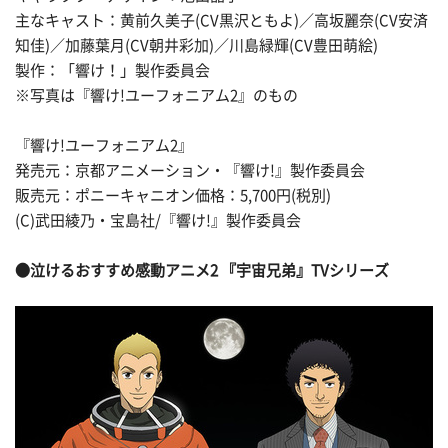
主なキャスト：黄前久美子(CV黒沢ともよ)／高坂麗奈(CV安済
知佳)／加藤葉月(CV朝井彩加)／川島緑輝(CV豊田萌絵)
製作：「響け！」製作委員会
※写真は『響け!ユーフォニアム2』のもの
『響け!ユーフォニアム2』
発売元：京都アニメーション・『響け!』製作委員会
販売元：ポニーキャニオン価格：5,700円(税別)
(C)武田綾乃・宝島社/『響け!』製作委員会
●泣けるおすすめ感動アニメ2 『宇宙兄弟』TVシリーズ