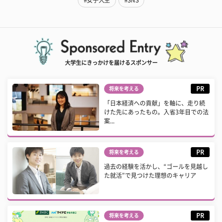
#女子大生
#SNS
大学生にきっかけを届けるスポンサー
PR
将来を考える
「日本経済への貢献」を軸に、走り続
けた先にあったもの。入省3年目での法
案...
PR
将来を考える
過去の経験を活かし、“ゴールを見越し
た就活”で見つけた理想のキャリア
PR
将来を考える