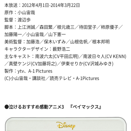
本放送：2012年4月1日-2014年3月22日
原作：小山宙哉
監督：渡辺歩
脚本：上江洲誠／森田繁／根元歳三／待田堂子／柿原優子／
加藤陽一／小山宙哉／山下憲一
美術監督：加藤浩／保木いずみ／山根佐帆／根本邦明
キャラクターデザイン：薮野浩二
主なキャスト：南波六太(CV平田広明)／南波日々人(CV KENN)
／真壁ケンジ(CV加藤将之)／伊東せりか(CV沢城みゆき)
製作：ytv、A-1 Pictures
(C)小山宙哉・講談社／読売テレビ・A-1Pictures
●
泣けるおすすめ感動アニメ
3 『ベイマックス』