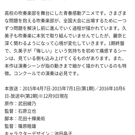
高校の吹奏楽部を舞台にした青春感動アニメです。さまざま
な問題を抱える吹奏楽部が、全国大会に出場するために一つ
ずつ問題を解決し前に進んでいく過程が描かれています。久
美子も吹奏楽に本気で取り組んでいませんでしたが、麗奈と
深く関わるようになって心境が変化していきます。1期終盤
で、久美子が「悔しい」という気持ちを初めて痛感するシー
ンは、見ている側も込み上げてくるものがあります。また、
本作は演奏シーンが指の動きまで細かく描かれているのも特
徴。コンクールでの演奏は必見です。
本放送：2015年4月7日-2015年7月1日(第1期)／2016年10月6
日-放送中(第2期)※12月9日現在
原作：武田綾乃
監督：石原立也
脚本：花田十輝美術
監督：篠原睦雄
キャラクターデザイン：池田晶子