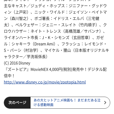
主なキャスト／ジュディ・ホップス：ジニファー・グッドウ
ィン（上戸彩）、ニック・ワイルド：ジェイソン・ベイトマ
ン（森川智之）、ボゴ署長：イドリス・エルバ（三宅健
太）、ベルウェザー：ジェニー・スレイト（竹内順子）、ク
ロウハウザー：ネイト・トレンス（高橋茂雄／サバンナ）、
ライオンハート市長：J・K・シモンズ（玄田哲章）、ガゼ
ル：シャキーラ（Dream Ami）、フラッシュ：レイモンド・
S・パーシ（村治学）、マイケル・狸山（日本版オリジナルキ
ャラクター／芋洗坂係長）
(C) 2016 Disney
『ズートピア』MovieNEX 4,000円(税別)発売中！デジタル配
信中！
http://www.disney.co.jp/movie/zootopia.html
あの大ヒットアニメ映画も！ まだまだある泣
次のページ
ける感動映画