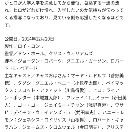
がヒロが大学入学を決意してから苦悩、葛藤する一連の流
れ。ヒロがどれだけ憧れ、入学したいのか気持ちが伝わって
くる描写になっており、見ている側も応援したくなるほどで
す。
公開日／2014年12月20日
製作／ロイ・コンリ
監督／ドン・ホール、クリス・ウィリアムズ
脚本／ジョーダン・ロバーツ、ダニエル・ガーソン、ロバー
ト・L・ベアード
主なキャスト／キャスおばさん：マーヤ・ルドルフ（菅野美
穂）、タダシ：ダニエル・ヘニー（小泉孝太郎）、ベイマッ
クス：スコット・アツィット（川島得愛）、ヒロ：ライア
ン・ポッター（本城雄太郎）、フレッド：T.J.ミラー（新田英
人）、ゴー・ゴー：ジェイミー・チャン（浅野真澄）、ワサ
ビ：デイモン・ウェイアンズ・Jr.（武田幸史）、ハニー・レ
モン：ジェネシス・ロドリゲス（山根舞）、ロバート・キャ
ラハン：ジェームズ・クロムウェル（金田明夫）、アリステ