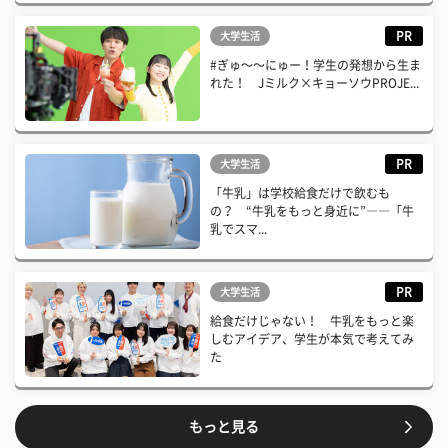
PR
大学生活
#ぎゅ〜〜にゅー！学生の発想から生ま
れた！ Jミルク×キョーソウPROJE...
PR
大学生活
「牛乳」は学校給食だけで飲むも
の？ “牛乳をもっと身近に”――「牛
乳でスマ...
PR
大学生活
給食だけじゃない！ 牛乳をもっと楽
しむアイデア、学生が本気で考えてみ
た
もっと見る