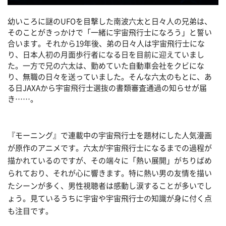
幼いころに謎のUFOを目撃した南波六太と日々人の兄弟は、
そのことがきっかけで「一緒に宇宙飛行士になろう」と誓い
合います。それから19年後、弟の日々人は宇宙飛行士にな
り、日本人初の月面歩行者になる日を目前に迎えていまし
た。一方で兄の六太は、勤めていた自動車会社をクビにな
り、無職の日々を送っていました。そんな六太のもとに、あ
る日JAXAから宇宙飛行士選抜の書類審査通過の知らせが届
き……。
『モーニング』で連載中の宇宙飛行士を題材にした人気漫画
が原作のアニメです。六太が宇宙飛行士になるまでの過程が
描かれているのですが、その端々に「熱い展開」がちりばめ
られており、それが心に響きます。特に熱い男の友情を描い
たシーンが多く、男性視聴者は感動し涙することが多いでし
ょう。見ているうちに宇宙や宇宙飛行士の知識が身に付く点
も注目です。