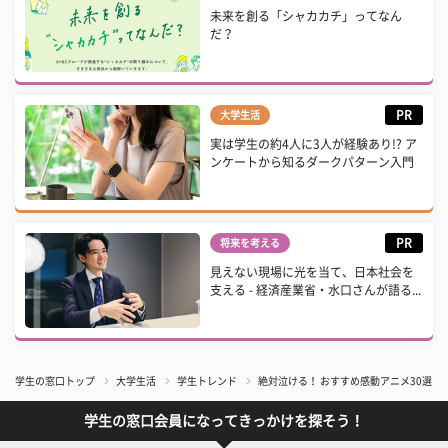
未来を創る「シャカカチ」ってなん
だ？
PR
大学生活
実は学生の約4人に3人が経験あり!? ア
ンケートから知るダークパターン入門
PR
将来を考える
見えない現場に光を当て、日本社会を
支える - 経済産業省・水口さんが語る...
学生の窓口トップ
大学生活
学生トレンド
絶対泣ける！ おすすめ感動アニメ30選 
学生の窓口会員になってきっかけを探そう！