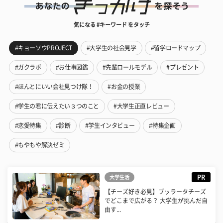
気になる #キーワード をタッチ
#キョーソウPROJECT
#大学生の社会見学
#留学ロードマップ
#ガクラボ
#お仕事図鑑
#先輩ロールモデル
#プレゼント
#ほんとにいい会社見つけ隊！
#お金の授業
#学生の君に伝えたい３つのこと
#大学生正直レビュー
#恋愛特集
#診断
#学生インタビュー
#特集企画
#もやもや解決ゼミ
PR
大学生活
【チーズ好き必見】ブッラータチーズ
でどこまで広がる？ 大学生が挑んだ自
由す...