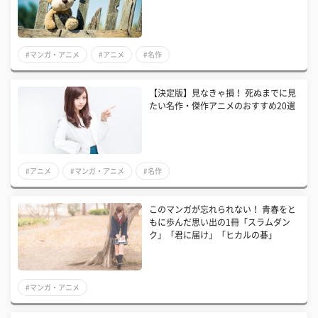
#マンガ・アニメ
#アニメ
#名作
【決定版】見なきゃ損！ 死ぬまでに見
たい名作・傑作アニメのおすすめ20選
#アニメ
#マンガ・アニメ
#名作
このマンガが忘れられない！ 青春をと
もに歩んだ思い出の1冊「スラムダン
ク」「君に届け」「ヒカルの碁」
#マンガ・アニメ