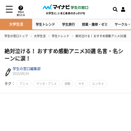
学生の
窓口とは
大学生活
学生トレンド
学生旅行
授業・履修・ゼミ
サークル・
学生の窓口トップ
大学生活
学生トレンド
絶対泣ける！ おすすめ感動アニメ30選 
絶対泣ける！ おすすめ感動アニメ30選 名言・名シ
ーンに涙！
学生の窓口編集部
2015/09/24
タグ：
アニメ
マンガ・アニメ
感動
ネタ
エンタメ