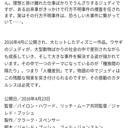
ん。理想と掛け離れた仕事ばかりでうんざりするジュディで
すが、ある出来事がきっかけで行方不明事件の捜査を任され
ます。実はその行方不明事件は、恐ろしい大事件に繋がって
いて……。
2016年4月に公開され、大ヒットしたディズニー作品。ウサギ
のジュディが、大型動物ばかりの社会の中で差別されながら
も成長していき、そして大きな事件を解決する姿が描かれて
います。その中で一つのテーマになっているのが「種族間の
隔たり」。つまり「人種差別」です。物語の中でジュディは
この残酷な現実を突き付けられるのですが、その感動のカタ
ルシスは必見です。
公開日／2016年4月23日
監督／バイロン・ハワード、リッチ・ムーア共同監督／ジャ
レド・ブッシュ
製作／クラーク・スペンサー
脚本／ジャレド・ブッシュ、フィル・ジョンストン