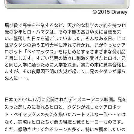
飛び級で高校を卒業するなど、天才的な科学の才能を持つ14
歳の少年ヒロ・ハマダは、その才能の高さゆえに目標を失
い、堕落した日々を過ごしていました。そんなある日、ヒロ
は兄タダシの通う工科大学に連れて行かれ、兄が作ったケア
ロボット「ベイマックス」をはじめとするさまざまな発明品
を目にします。すごい発明の数々に刺激を受けたヒロは、兄
と同じ大学に通うために入学を決意。努力の末に見事合格し
ますが、その夜原因不明の火災が起こり、兄のタダシが帰ら
ぬ人に……。
日本で2014年12月に公開されたディズニーアニメ映画。兄を
失った悲しみに暮れるヒロと、タダシが残したケアロボッ
ト・ベイマックスの交流を描いたハートフルな一作……では
なく、実際はヒロたちが悪の組織と戦うヒーローものです。
ただ、感動させてくれるシーンも多く、特にお薦めしたいの