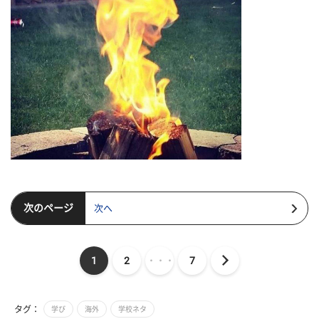
次のページ
次へ
1
2
・・・
7
タグ：
学び
海外
学校ネタ