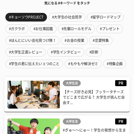
気になる #キーワード をタッチ
#キョーソウPROJECT
#大学生の社会見学
#留学ロードマップ
#ガクラボ
#お仕事図鑑
#先輩ロールモデル
#プレゼント
#ほんとにいい会社見つけ隊！
#お金の授業
#恋愛特集
#大学生正直レビュー
#学生インタビュー
#診断
#学生の君に伝えたい３つのこと
#もやもや解決ゼミ
#特集企画
PR
大学生活
【チーズ好き必見】ブッラータチーズ
でどこまで広がる？ 大学生が挑んだ自
由す...
PR
大学生活
#ぎゅ〜〜にゅー！学生の発想から生ま