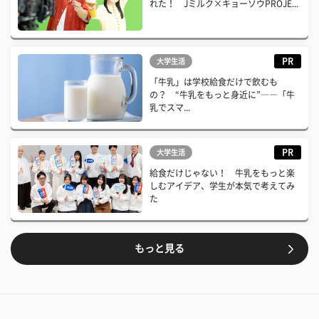
れた！ Jミルク×キョーソウPROJE...
PR
大学生活
「牛乳」は学校給食だけで飲むも
の？ “牛乳をもっと身近に”――「牛
乳でスマ...
PR
大学生活
給食だけじゃない！ 牛乳をもっと楽
しむアイデア、学生が本気で考えてみ
た
もっと見る