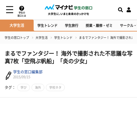
学生の
窓口とは
大学生活
学生トレンド
学生旅行
授業・履修・ゼミ
サークル・
学生の窓口トップ
大学生活
学生トレンド
まるでファンタジー！ 海外で撮影された
まるでファンタジー！ 海外で撮影された不思議な写
真7枚「空飛ぶ帆船」「炎の少女」
学生の窓口編集部
2015/09/15
タグ：
学び
海外
学校ネタ