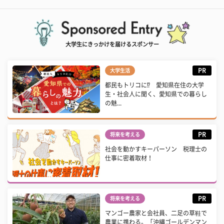
大学生にきっかけを届けるスポンサー
PR
大学生活
都民もトリコに⁉ 愛知県在住の大学
生・社会人に聞く、愛知県での暮らし
の魅...
PR
将来を考える
社会を動かすキーパーソン 税理士の
仕事に密着取材！
PR
将来を考える
マンゴー農家と会社員、二足の草鞋で
農業に携わる。「沖縄ゴールデンマン