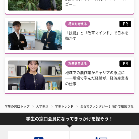
ゴー...
PR
将来を考える
「技術」と「改革マインド」で日本を
動かす
PR
将来を考える
地域での農作業がキャリアの原点に
──現場で学んだ経験が、経済産業省
の仕事...
学生の窓口トップ
大学生活
学生トレンド
まるでファンタジー！ 海外で撮影された
学生の窓口会員になってきっかけを探そう！