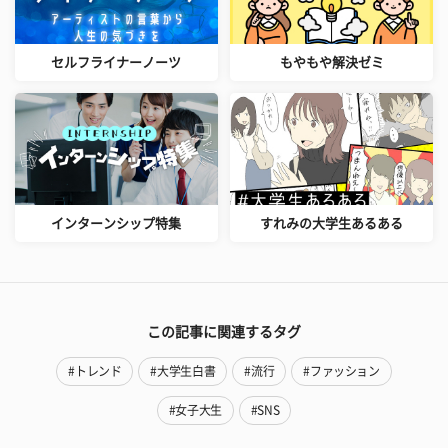
セルフライナーノーツ
もやもや解決ゼミ
インターンシップ特集
すれみの大学生あるある
この記事に関連するタグ
#トレンド
#大学生白書
#流行
#ファッション
#女子大生
#SNS