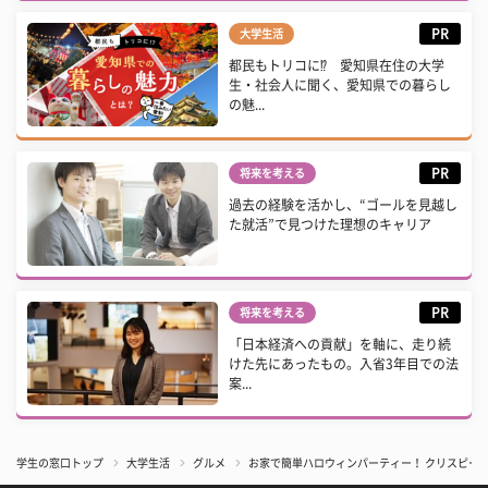
PR
大学生活
都民もトリコに⁉ 愛知県在住の大学
生・社会人に聞く、愛知県での暮らし
の魅...
PR
将来を考える
過去の経験を活かし、“ゴールを見越し
た就活”で見つけた理想のキャリア
PR
将来を考える
「日本経済への貢献」を軸に、走り続
けた先にあったもの。入省3年目での法
案...
学生の窓口トップ
大学生活
グルメ
お家で簡単ハロウィンパーティー！ クリスピー