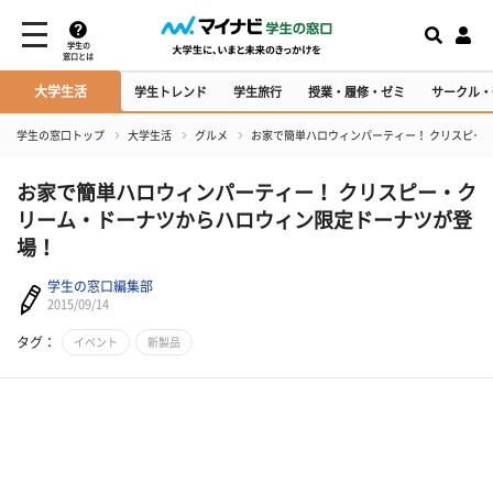
学生の
窓口とは
大学生活
学生トレンド
学生旅行
授業・履修・ゼミ
サークル・
学生の窓口トップ
大学生活
グルメ
お家で簡単ハロウィンパーティー！ クリスピー
お家で簡単ハロウィンパーティー！ クリスピー・ク
リーム・ドーナツからハロウィン限定ドーナツが登
場！
学生の窓口編集部
2015/09/14
タグ：
イベント
新製品