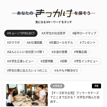
気になる #キーワード をタッチ
#キョーソウPROJECT
#大学生の社会見学
#留学ロードマップ
#ガクラボ
#お仕事図鑑
#先輩ロールモデル
#プレゼント
#ほんとにいい会社見つけ隊！
#お金の授業
#特集企画
#大学生正直レビュー
#恋愛特集
#診断
#学生インタビュー
#学生の君に伝えたい３つのこと
#もやもや解決ゼミ
PR
大学生活
【チーズ好き必見】ブッラータチーズ
でどこまで広がる？ 大学生が挑んだ自
由す...