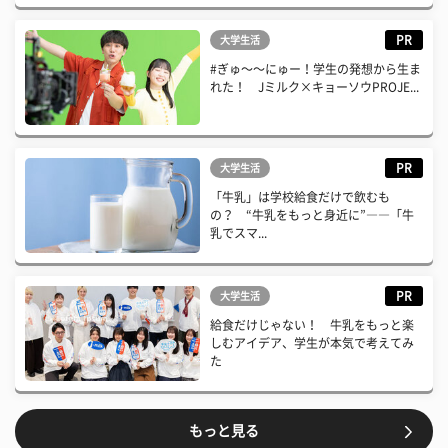
PR
大学生活
#ぎゅ〜〜にゅー！学生の発想から生ま
れた！ Jミルク×キョーソウPROJE...
PR
大学生活
「牛乳」は学校給食だけで飲むも
の？ “牛乳をもっと身近に”――「牛
乳でスマ...
PR
大学生活
給食だけじゃない！ 牛乳をもっと楽
しむアイデア、学生が本気で考えてみ
た
もっと見る