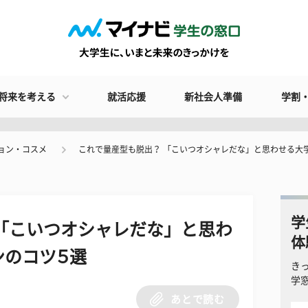
将来を考える
就活応援
新社会人準備
学割
ョン・コスメ
これで量産型も脱出？ 「こいつオシャレだな」と思わせる大
学
「こいつオシャレだな」と思わ
体
ンのコツ５選
き
学
あとで読む