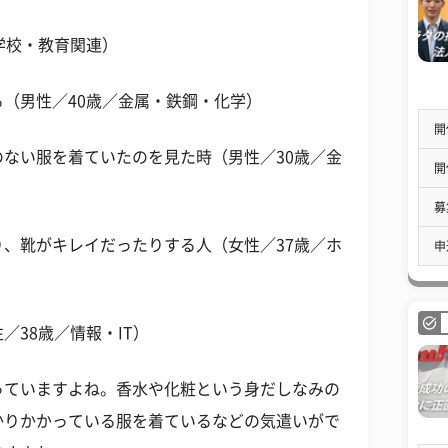
学校・教育関連）
（男性／40歳／金属・鉄鋼・化学）
開
ない服を着ていたのを見た時（男性／30歳／金
開
募
、靴がキレイだったりする人（女性／37歳／ホ
申
／38歳／情報・IT）
っていますよね。香水や化粧という身だしなみの
かりかかっている服を着ているなどの気遣いがで