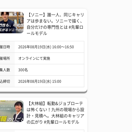
【ソニー】誰一人、同じキャリ
アは歩まない。ソニーで描く、
自分だけの専門性とは #先輩ロ
ールモデル
催日時
2026年08月19日(水) 16:00〜16:50
催場所
オンラインにて実施
集人数
300名
込締切
2026年08月19日(水) 15:00
【大林組】転勤&ジョブローテ
は怖くない！九州の現場から設
計・見積へ。大林組のキャリア
の広がり #先輩ロールモデル