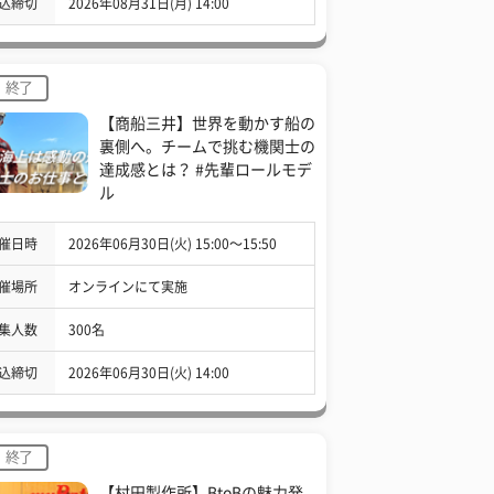
込締切
2026年08月31日(月) 14:00
終了
【商船三井】世界を動かす船の
裏側へ。チームで挑む機関士の
達成感とは？ #先輩ロールモデ
ル
催日時
2026年06月30日(火) 15:00〜15:50
催場所
オンラインにて実施
集人数
300名
込締切
2026年06月30日(火) 14:00
終了
【村田製作所】BtoBの魅力発