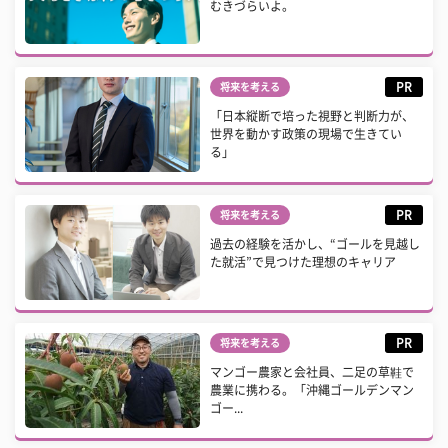
むきづらいよ。
PR
将来を考える
「日本縦断で培った視野と判断力が、
世界を動かす政策の現場で生きてい
る」
PR
将来を考える
過去の経験を活かし、“ゴールを見越し
た就活”で見つけた理想のキャリア
PR
将来を考える
マンゴー農家と会社員、二足の草鞋で
農業に携わる。「沖縄ゴールデンマン
ゴー...