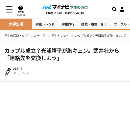
学生の
窓口とは
大学生活
学生トレンド
学生旅行
授業・履修・ゼミ
サークル・
学生の窓口トップ
大学生活
学生トレンド
カップル成立？光浦靖子が胸キュン。武井
カップル成立？光浦靖子が胸キュン。武井壮から
「連絡先を交換しよう」
Jeana
2015/09/14