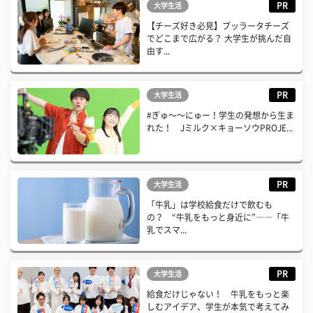
PR
大学生活
【チーズ好き必見】ブッラータチーズ
でどこまで広がる？ 大学生が挑んだ自
由す...
PR
大学生活
#ぎゅ〜〜にゅー！学生の発想から生ま
れた！ Jミルク×キョーソウPROJE...
PR
大学生活
「牛乳」は学校給食だけで飲むも
の？ “牛乳をもっと身近に”――「牛
乳でスマ...
PR
大学生活
給食だけじゃない！ 牛乳をもっと楽
しむアイデア、学生が本気で考えてみ