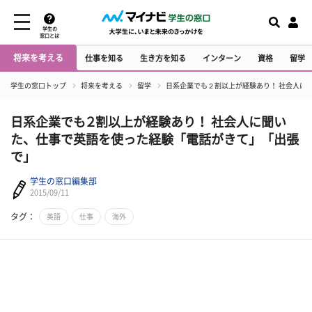
学生の
窓口とは
将来を考える
仕事を知る
生き方を知る
インターン
資格
留学
学生の窓口トップ
将来を考える
留学
日系企業でも２割以上が経験あり！ 社会人に
日系企業でも２割以上が経験あり！ 社会人に聞い
た、仕事で英語を使った経験「電話がきて」「出張
で」
学生の窓口編集部
2015/09/11
タグ：
英語
仕事
海外