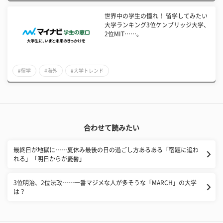
世界中の学生の憧れ！ 留学してみたい
大学ランキング3位ケンブリッジ大学、
2位MIT……。
#留学
#海外
#大学トレンド
合わせて読みたい
最終日が地獄に……夏休み最後の日の過ごし方あるある「宿題に追わ
れる」「明日からが憂鬱」
3位明治、2位法政……一番マジメな人が多そうな「MARCH」の大学
は？