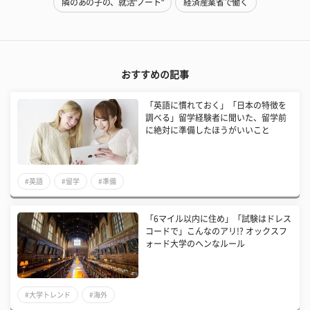
隣のあの子の、就活"ノート"
経済産業省で働く
おすすめの記事
「英語に慣れておく」「日本の特徴を
調べる」留学経験者に聞いた、留学前
に絶対に準備したほうがいいこと
#英語
#留学
#準備
「6マイル以内に住め」「試験はドレス
コードで」こんなのアリ!? オックスフ
ォード大学のヘンなルール
#大学トレンド
#海外