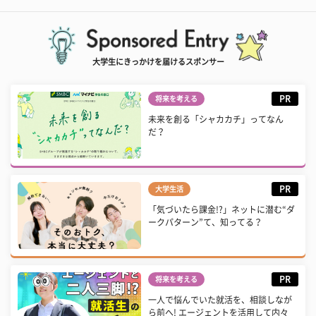
大学生にきっかけを届けるスポンサー
PR
将来を考える
未来を創る「シャカカチ」ってなん
だ？
PR
大学生活
「気づいたら課金!?」ネットに潜む“ダ
ークパターン”て、知ってる？
PR
将来を考える
一人で悩んでいた就活を、相談しなが
ら前へ! エージェントを活用して内々