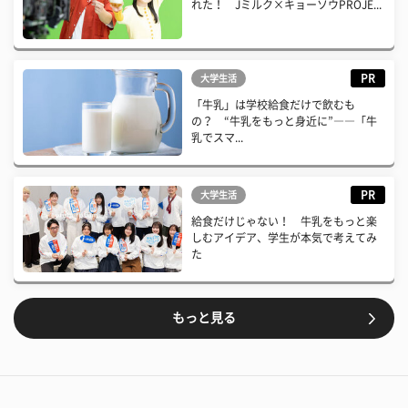
れた！ Jミルク×キョーソウPROJE...
PR
大学生活
「牛乳」は学校給食だけで飲むも
の？ “牛乳をもっと身近に”――「牛
乳でスマ...
PR
大学生活
給食だけじゃない！ 牛乳をもっと楽
しむアイデア、学生が本気で考えてみ
た
もっと見る