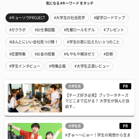
気になる #キーワード をタッチ
#キョーソウPROJECT
#大学生の社会見学
#留学ロードマップ
#ガクラボ
#お仕事図鑑
#先輩ロールモデル
#プレゼント
#ほんとにいい会社見つけ隊！
#学生の君に伝えたい３つのこと
#恋愛特集
#お金の授業
#もやもや解決ゼミ
#診断
#学生インタビュー
#特集企画
#大学生正直レビュー
PR
大学生活
【チーズ好き必見】ブッラータチーズ
でどこまで広がる？ 大学生が挑んだ自
由す...
PR
大学生活
#ぎゅ〜〜にゅー！学生の発想から生ま