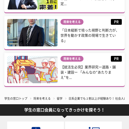
定...
PR
将来を考える
「日本縦断で培った視野と判断力が、
世界を動かす政策の現場で生きてい
る」
PR
将来を考える
【就活生必見】業界研究ー道路・舗
装・建設ー 「みんなの“あたりま
え”を...
学生の窓口トップ
将来を考える
留学
日系企業でも２割以上が経験あり！ 社会人に
学生の窓口会員になってきっかけを探そう！