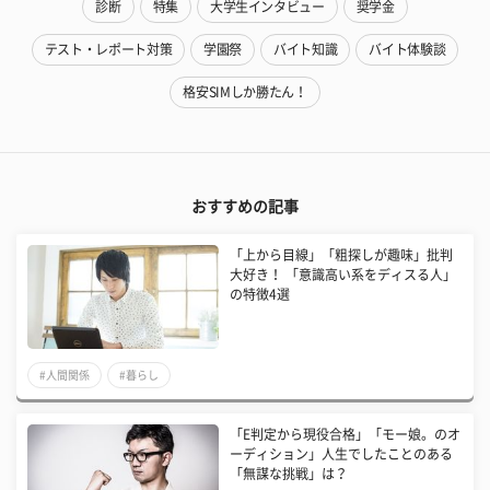
診断
特集
大学生インタビュー
奨学金
テスト・レポート対策
学園祭
バイト知識
バイト体験談
格安SIMしか勝たん！
おすすめの記事
「上から目線」「粗探しが趣味」批判
大好き！ 「意識高い系をディスる人」
の特徴4選
#人間関係
#暮らし
「E判定から現役合格」「モー娘。のオ
ーディション」人生でしたことのある
「無謀な挑戦」は？