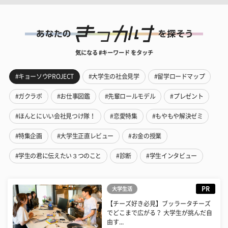
気になる #キーワード をタッチ
#キョーソウPROJECT
#大学生の社会見学
#留学ロードマップ
#ガクラボ
#お仕事図鑑
#先輩ロールモデル
#プレゼント
#ほんとにいい会社見つけ隊！
#恋愛特集
#もやもや解決ゼミ
#特集企画
#大学生正直レビュー
#お金の授業
#学生の君に伝えたい３つのこと
#診断
#学生インタビュー
PR
大学生活
【チーズ好き必見】ブッラータチーズ
でどこまで広がる？ 大学生が挑んだ自
由す...