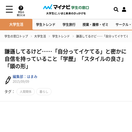
学生の
窓口とは
大学生活
学生トレンド
学生旅行
授業・履修・ゼミ
サークル・
学生の窓口トップ
大学生活
学生トレンド
​謙遜してるけど……「自分ってイケてる
​謙遜してるけど……「自分ってイケてる」と密かに
自信を持っていること「学歴」「スタイルの良さ」
「頭の形」
編集部：はまみ
2015/09/09
タグ：
人間関係
暮らし