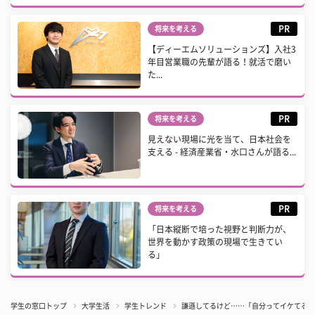
PR
将来を考える
【ディーエムソリューションズ】入社3
年目営業職の先輩が語る！就活で磨い
た...
PR
将来を考える
見えない現場に光を当て、日本社会を
支える - 経済産業省・水口さんが語る...
PR
将来を考える
「日本縦断で培った視野と判断力が、
世界を動かす政策の現場で生きてい
る」
学生の窓口トップ
大学生活
学生トレンド
​謙遜してるけど……「自分ってイケてる