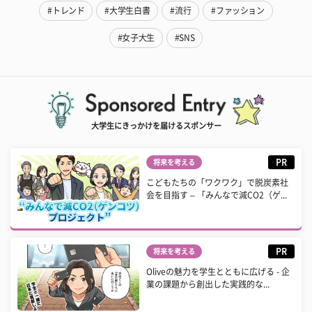
#トレンド
#大学生白書
#流行
#ファッション
#女子大生
#SNS
大学生にきっかけを届けるスポンサー
PR
将来を考える
こどもたちの「ワクワク」で脱炭素社
会を目指す – 「みんなで減CO2（ゲ...
PR
将来を考える
Oliveの魅力を学生とともに広げる - 企
業の課題から創出した実践的な...