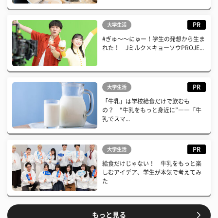
PR
大学生活
#ぎゅ〜〜にゅー！学生の発想から生ま
れた！ Jミルク×キョーソウPROJE...
PR
大学生活
「牛乳」は学校給食だけで飲むも
の？ “牛乳をもっと身近に”――「牛
乳でスマ...
PR
大学生活
給食だけじゃない！ 牛乳をもっと楽
しむアイデア、学生が本気で考えてみ
た
もっと見る