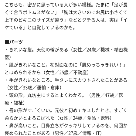
こちらも、密かに思っている人が多い模様。たまに「足が長
くて合うボトムスがない」「胸は大きいのにお尻は小さくて
上下のビキニのサイズが違う」などとグチる人は、実は「イ
ケている」と自覚しているのかも。
■パーツ
・きれいな髪。天使の輪がある（女性／24歳／機械・精密機
器）
・肌がきれいなこと。初対面なのに「肌めっちゃきれい！」
とほめられるから（女性／25歳／不動産）
・手がきれいなところ。手タレにスカウトされたことがある
（女性／33歳／運輸・倉庫）
・頭の形。丸坊主にするとよくわかる。（男性／47歳／医
療・福祉）
・唇の形がすごくいい。元彼と初めてキスしたとき、すごく
柔らかいとよろこばれた（女性／24歳／食品・飲料）
・鼻が高いこと。目鼻立ちがクッキリしているのを、何回か
褒められたことがある（男性／27歳／情報・IT）