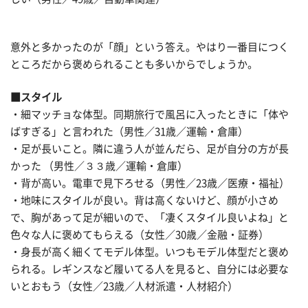
意外と多かったのが「顔」という答え。やはり一番目につく
ところだから褒められることも多いからでしょうか。
■スタイル
・細マッチョな体型。同期旅行で風呂に入ったときに「体や
ばすぎる」と言われた（男性／31歳／運輸・倉庫）
・足が長いこと。隣に違う人が並んだら、足が自分の方が長
かった （男性／３３歳／運輸・倉庫）
・背が高い。電車で見下ろせる（男性／23歳／医療・福祉）
・地味にスタイルが良い。背は高くないけど、顔が小さめ
で、胸があって足が細いので、「凄くスタイル良いよね」と
色々な人に褒めてもらえる（女性／30歳／金融・証券）
・身長が高く細くてモデル体型。いつもモデル体型だと褒め
られる。レギンスなど履いてる人を見ると、自分には必要な
いとおもう（女性／23歳／人材派遣・人材紹介）