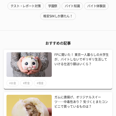
テスト・レポート対策
学園祭
バイト知識
バイト体験談
格安SIMしか勝たん！
おすすめの記事
FPに聞いた！ 東京一人暮らしの大学生
が、バイトしないでギリギリ生活して
いける仕送り額はいくら？
#お金
#貯金
#借金
ガムに唐揚げ、オリジナルスイー
ツ……中毒性あり？ 気づくとまたコン
ビニで買っているものは？