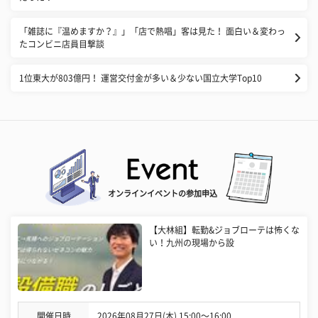
「雑誌に『温めますか？』」「店で熱唱」客は見た！ 面白い＆変わっ
たコンビニ店員目撃談
1位東大が803億円！ 運営交付金が多い＆少ない国立大学Top10
オンラインイベントの参加申込
【大林組】転勤&ジョブローテは怖くな
い！九州の現場から設
開催日時
2026年08月27日(木) 15:00〜16:00