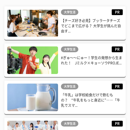
PR
大学生活
【チーズ好き必見】ブッラータチーズ
でどこまで広がる？ 大学生が挑んだ自
由す...
PR
大学生活
#ぎゅ〜〜にゅー！学生の発想から生ま
れた！ Jミルク×キョーソウPROJE...
PR
大学生活
「牛乳」は学校給食だけで飲むも
の？ “牛乳をもっと身近に”――「牛
乳でスマ...
PR
大学生活