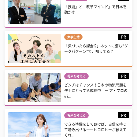
「技術」と「改革マインド」で日本を
動かす
PR
大学生活
「気づいたら課金!?」ネットに潜む“ダ
ークパターン”て、知ってる？
PR
将来を考える
ピンチはチャンス！日本の物流問題を
逆手にとって急成長中 ー ア・プロの
挑...
PR
将来を考える
できる準備をしておけば、自信を持っ
て踏み出せる――ヒコロヒーが教えて
くれ...