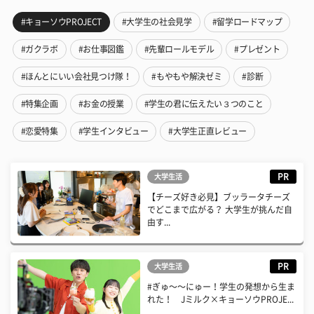
#キョーソウPROJECT
#大学生の社会見学
#留学ロードマップ
#ガクラボ
#お仕事図鑑
#先輩ロールモデル
#プレゼント
#ほんとにいい会社見つけ隊！
#もやもや解決ゼミ
#診断
#特集企画
#お金の授業
#学生の君に伝えたい３つのこと
#恋愛特集
#学生インタビュー
#大学生正直レビュー
PR
大学生活
【チーズ好き必見】ブッラータチーズ
でどこまで広がる？ 大学生が挑んだ自
由す...
PR
大学生活
#ぎゅ〜〜にゅー！学生の発想から生ま
れた！ Jミルク×キョーソウPROJE...