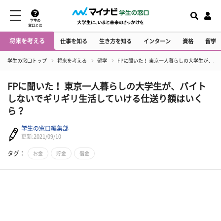
学生の
窓口とは
将来を考える
仕事を知る
生き方を知る
インターン
資格
留学
学生の窓口トップ
将来を考える
留学
FPに聞いた！ 東京一人暮らしの大学生が、
FPに聞いた！ 東京一人暮らしの大学生が、バイト
しないでギリギリ生活していける仕送り額はいく
ら？
学生の窓口編集部
更新:2021/09/10
タグ：
お金
貯金
借金