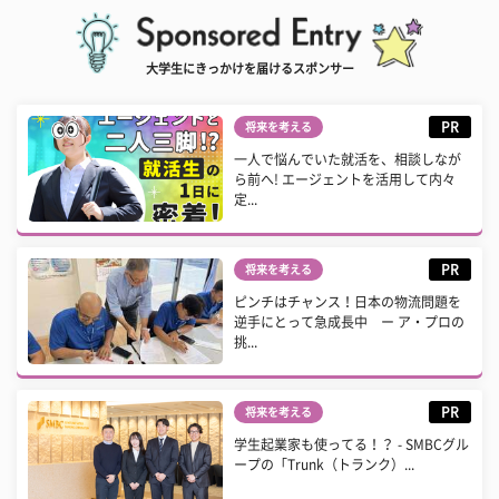
大学生にきっかけを届けるスポンサー
PR
将来を考える
一人で悩んでいた就活を、相談しなが
ら前へ! エージェントを活用して内々
定...
PR
将来を考える
ピンチはチャンス！日本の物流問題を
逆手にとって急成長中 ー ア・プロの
挑...
PR
将来を考える
学生起業家も使ってる！？ - SMBCグル
ープの「Trunk（トランク）...