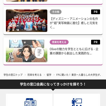
PR
その他
【ディズニー・アニメーションの名作
が“超”実写映画に進化】癒しと元気を
く...
PR
将来を考える
Oliveの魅力を学生とともに広げる - 企
業の課題から創出した実践的な...
学生の窓口トップ
将来を考える
留学
FPに聞いた！ 東京一人暮らしの大学生が、
学生の窓口会員になってきっかけを探そう！