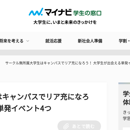
将来を考える
就活応援
新社会人準備
学割
サークル無所属大学生はキャンパスでリア充になろう！ 大学生が出会える単発
学
はキャンパスでリア充になろ
体
単発イベント4つ
き
学
あとで読む