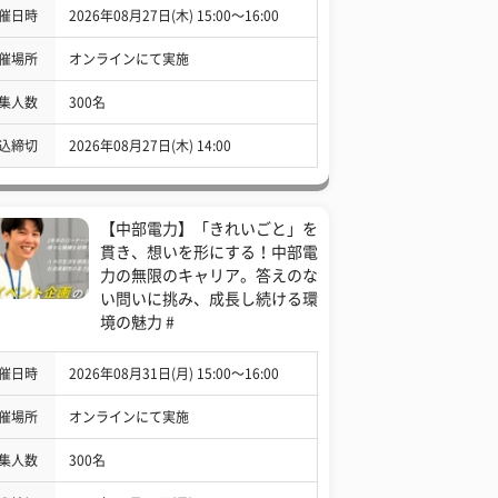
催日時
2026年08月27日(木) 15:00〜16:00
催場所
オンラインにて実施
集人数
300名
込締切
2026年08月27日(木) 14:00
【中部電力】「きれいごと」を
貫き、想いを形にする！中部電
力の無限のキャリア。答えのな
い問いに挑み、成長し続ける環
境の魅力 #
催日時
2026年08月31日(月) 15:00〜16:00
催場所
オンラインにて実施
集人数
300名