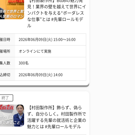
【村田製作所】BtoBの魅力発
見！業界の壁を越えて世界にイ
ンパクトを与える“ボーダレス
な仕事”とは #先輩ロールモデ
ル
催日時
2026年06月09日(火) 15:00〜16:00
催場所
オンラインにて実施
集人数
300名
込締切
2026年06月09日(火) 14:00
終了
【村田製作所】飾らず、偽ら
ず、自分らしく。村田製作所で
活躍する先輩の就活術と企業の
魅力とは #先輩ロールモデル