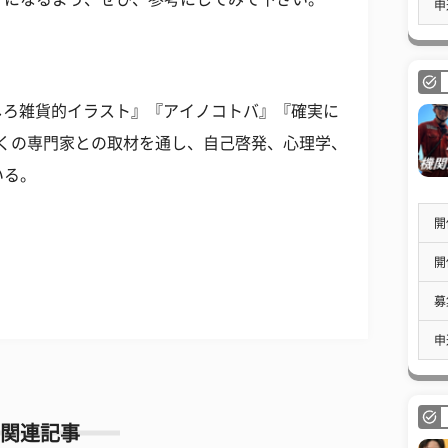
申
しろ雑貨的イラスト』『アイノコトバ』『確実に
。多くの専門家との取材を通し、自己啓発、心理学、
いる。
開
開
募
申
関連記事