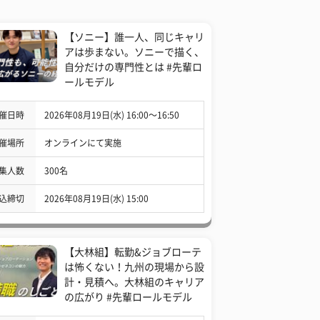
【ソニー】誰一人、同じキャリ
アは歩まない。ソニーで描く、
自分だけの専門性とは #先輩ロ
ールモデル
催日時
2026年08月19日(水) 16:00〜16:50
催場所
オンラインにて実施
集人数
300名
込締切
2026年08月19日(水) 15:00
【大林組】転勤&ジョブローテ
は怖くない！九州の現場から設
計・見積へ。大林組のキャリア
の広がり #先輩ロールモデル