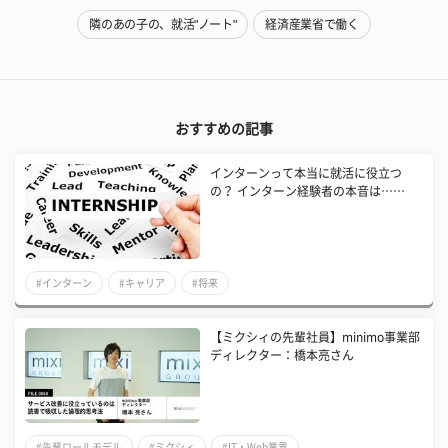
隣のあの子の、就活"ノート"
経済産業省で働く
おすすめの記事
インターンって本当に就活に役立つ
の？ インターン経験者の本音は……
#インターン
#キャリア
#将来
【ミクシィの先輩社員】minimo事業部
ディレクター：橋本亮さん
#先輩ロールモデル
#ミクシィ
#IT・Web業界