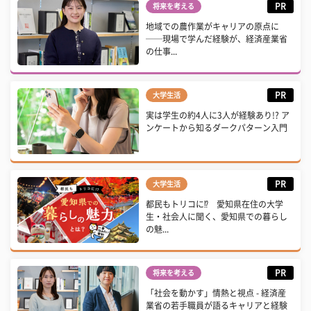
PR
将来を考える
地域での農作業がキャリアの原点に
──現場で学んだ経験が、経済産業省
の仕事...
PR
大学生活
実は学生の約4人に3人が経験あり!? ア
ンケートから知るダークパターン入門
PR
大学生活
都民もトリコに⁉ 愛知県在住の大学
生・社会人に聞く、愛知県での暮らし
の魅...
PR
将来を考える
「社会を動かす」情熱と視点 - 経済産
業省の若手職員が語るキャリアと経験