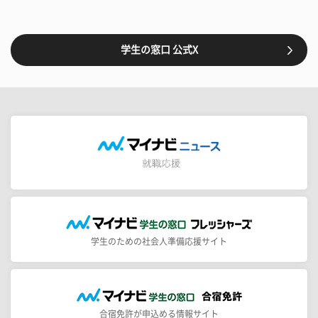
学生の窓口 公式X
学生のための社会人準備応援サイト
合宿免許が申込める情報サイト