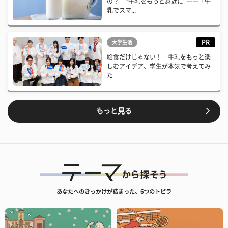
の？ “牛乳をもっと身近に”――「牛
乳でスマ...
PR
大学生活
給食だけじゃない！ 牛乳をもっと楽
しむアイデア、学生が本気で考えてみ
た
もっと見る
あなたへのきっかけが詰まった、6つのトビラ