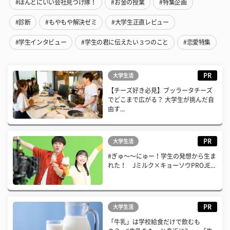
#ほんとにいい会社見つけ隊！
#お金の授業
#特集企画
#診断
#もやもや解決ゼミ
#大学生正直レビュー
#学生インタビュー
#学生の君に伝えたい３つのこと
#恋愛特集
PR
大学生活
【チーズ好き必見】ブッラータチーズ
でどこまで広がる？ 大学生が挑んだ自
由す...
PR
大学生活
#ぎゅ〜〜にゅー！学生の発想から生ま
れた！ Jミルク×キョーソウPROJE...
PR
大学生活
「牛乳」は学校給食だけで飲むも