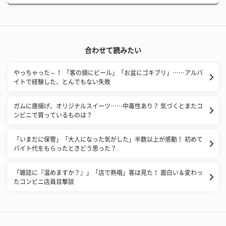
合わせて読みたい
やっちゃった～！ 「客の頭にビール」「お盆にゴキブリ」……アルバ
イトで経験した、とんでもない失敗
ガムに唐揚げ、オリジナルスイーツ……中毒性あり？ 気づくとまたコ
ンビニで買っているものは？
「いまだに保管」「大人になった気がした」半数以上が感動！ 初めて
バイト代をもらったときどう思った？
「雑誌に『温めますか？』」「店で熱唱」客は見た！ 面白い＆変わっ
たコンビニ店員目撃談