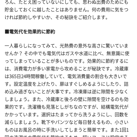
ろん、たとえ困っていないにしても、思わぬ出費のためにも
貯金しておくに越したことはありません。何の費用に気をつ
ければ節約しやすいか、その秘訣をご紹介します。
■電気代を効果的に節約
一人暮らしになってみて、光熱費の意外な高さに驚いていま
せんか？ その中でも電気代はガスや水道に比べ、無意識に使
ってしまっていることが多いものです。効果的に節約するに
は、消費電力が多い家電から攻めることが秘訣です。冷蔵庫
は365日24時間稼働していて、電気消費量の割合も大きいで
す。設定温度を上げたり、扉はすぐしめるようにしたり、詰
め込み過ぎないことが大事です。冷凍庫は逆に隙間を少なく
しましょう。また、冷蔵庫と後ろの壁に隙間を空けるのも効
果的です。洗濯機も見落としがちなのですが、結構電気代が
かかっています。選択はたまってから洗うようにし、回数を
減らしましょう。靴下やパンツなど毎日替えるもの、小さい
ものはお風呂の時に手洗いしてしまうと簡単です。また1回1