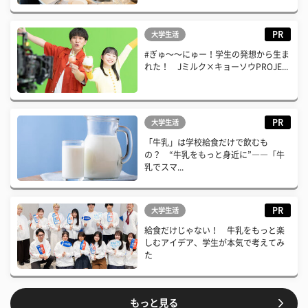
PR
大学生活
#ぎゅ〜〜にゅー！学生の発想から生ま
れた！ Jミルク×キョーソウPROJE...
PR
大学生活
「牛乳」は学校給食だけで飲むも
の？ “牛乳をもっと身近に”――「牛
乳でスマ...
PR
大学生活
給食だけじゃない！ 牛乳をもっと楽
しむアイデア、学生が本気で考えてみ
た
もっと見る