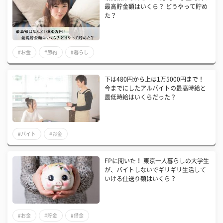
最高貯金額はいくら？ どうやって貯め
た？
#お金
#節約
#暮らし
下は480円から上は1万5000円まで！
今までにしたアルバイトの最高時給と
最低時給はいくらだった？
#バイト
#お金
FPに聞いた！ 東京一人暮らしの大学生
が、バイトしないでギリギリ生活して
いける仕送り額はいくら？
#お金
#貯金
#借金