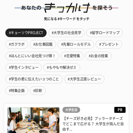
気になる #キーワード をタッチ
#キョーソウPROJECT
#大学生の社会見学
#留学ロードマップ
#ガクラボ
#お仕事図鑑
#先輩ロールモデル
#プレゼント
#ほんとにいい会社見つけ隊！
#恋愛特集
#お金の授業
#学生インタビュー
#もやもや解決ゼミ
#学生の君に伝えたい３つのこと
#大学生正直レビュー
#特集企画
#診断
PR
大学生活
【チーズ好き必見】ブッラータチーズ
でどこまで広がる？ 大学生が挑んだ自
由す...