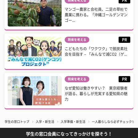
PR
将来を考える
マンゴー農家と会社員、二足の草鞋で
農業に携わる。「沖縄ゴールデンマン
ゴー...
PR
将来を考える
こどもたちの「ワクワク」で脱炭素社
会を目指す – 「みんなで減CO2（ゲ...
PR
将来を考える
なぜ愛知は働きやすい？ 東京経験者
が語る、暮らしが充実する愛知県の魅
力
学生の窓口トップ
入学・新生活
入学準備・新生活
一人暮らしなら必ずチェックすべ
学生の窓口会員になってきっかけを探そう！