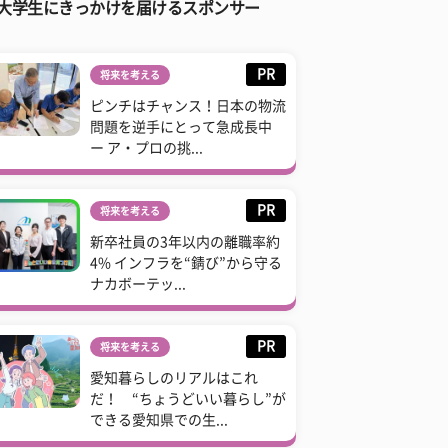
大学生にきっかけを届けるスポンサー
PR
将来を考える
ピンチはチャンス！日本の物流
問題を逆手にとって急成長中
ー ア・プロの挑...
PR
将来を考える
新卒社員の3年以内の離職率約
4% インフラを“錆び”から守る
ナカボーテッ...
PR
将来を考える
愛知暮らしのリアルはこれ
だ！ “ちょうどいい暮らし”が
できる愛知県での生...