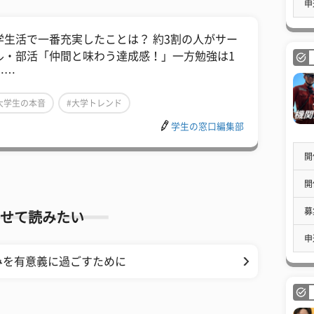
申
学生活で一番充実したことは？ 約3割の人がサー
ル・部活「仲間と味わう達成感！」一方勉強は1
……
大学生の本音
#大学トレンド
学生の窓口編集部
開
開
募
せて読みたい
申
みを有意義に過ごすために