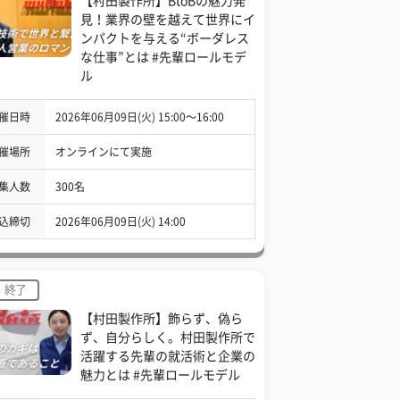
【村田製作所】BtoBの魅力発
見！業界の壁を越えて世界にイ
ンパクトを与える“ボーダレス
な仕事”とは #先輩ロールモデ
ル
催日時
2026年06月09日(火) 15:00〜16:00
催場所
オンラインにて実施
集人数
300名
込締切
2026年06月09日(火) 14:00
終了
【村田製作所】飾らず、偽ら
ず、自分らしく。村田製作所で
活躍する先輩の就活術と企業の
魅力とは #先輩ロールモデル