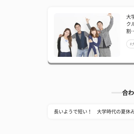
大
ク
割
#
合わ
長いようで短い！ 大学時代の夏休