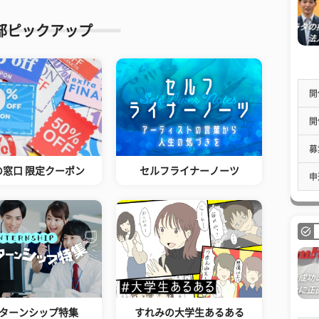
部ピックアップ
開
開
募
の窓口 限定クーポン
セルフライナーノーツ
申
ターンシップ特集
すれみの大学生あるある