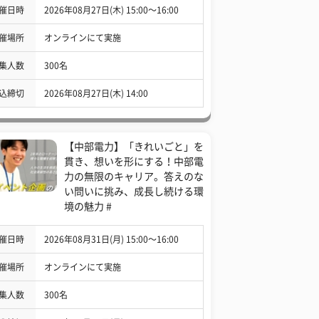
催日時
2026年08月27日(木) 15:00〜16:00
催場所
オンラインにて実施
集人数
300名
込締切
2026年08月27日(木) 14:00
【中部電力】「きれいごと」を
貫き、想いを形にする！中部電
力の無限のキャリア。答えのな
い問いに挑み、成長し続ける環
境の魅力 #
催日時
2026年08月31日(月) 15:00〜16:00
催場所
オンラインにて実施
集人数
300名