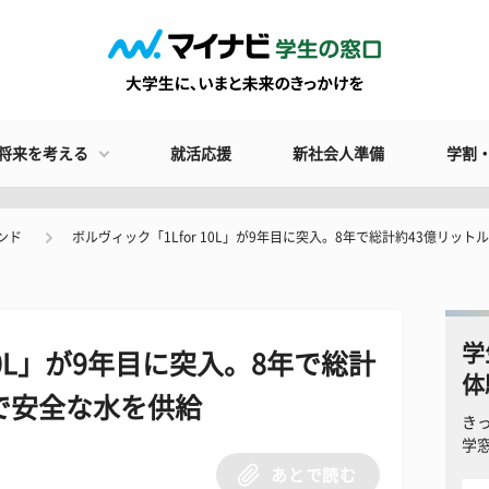
将来を考える
就活応援
新社会人準備
学割
ンド
ボルヴィック「1Lfor 10L」が9年目に突入。8年で総計約43億リッ
学
10L」が9年目に突入。8年で総計
体
で安全な水を供給
き
学
あとで読む