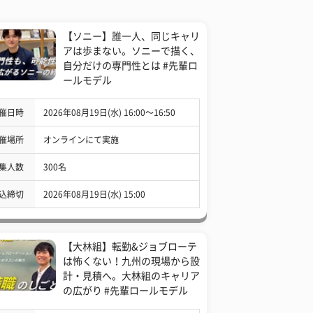
【ソニー】誰一人、同じキャリ
アは歩まない。ソニーで描く、
自分だけの専門性とは #先輩ロ
ールモデル
催日時
2026年08月19日(水) 16:00〜16:50
催場所
オンラインにて実施
集人数
300名
込締切
2026年08月19日(水) 15:00
【大林組】転勤&ジョブローテ
は怖くない！九州の現場から設
計・見積へ。大林組のキャリア
の広がり #先輩ロールモデル