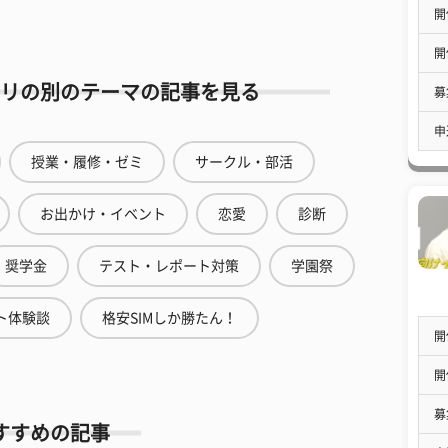
開
開
リの別のテーマの記事を見る
募
申
授業・履修・ゼミ
サークル・部活
お出かけ・イベント
恋愛
診断
奨学金
テスト・レポート対策
学園祭
ト体験談
格安SIMしか勝たん！
開
開
募
すすめの記事