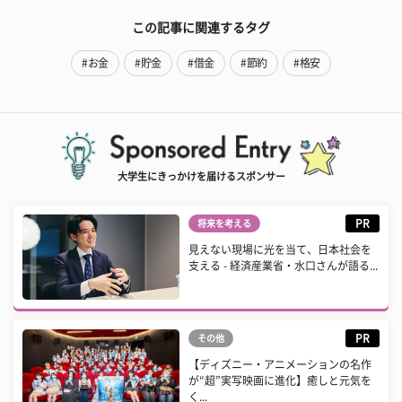
この記事に関連するタグ
#お金
#貯金
#借金
#節約
#格安
大学生にきっかけを届けるスポンサー
PR
将来を考える
見えない現場に光を当て、日本社会を
支える - 経済産業省・水口さんが語る...
PR
その他
【ディズニー・アニメーションの名作
が“超”実写映画に進化】癒しと元気を
く...