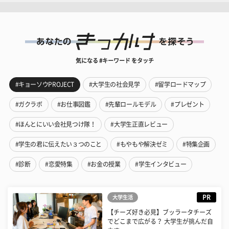
気になる #キーワード をタッチ
#キョーソウPROJECT
#大学生の社会見学
#留学ロードマップ
#ガクラボ
#お仕事図鑑
#先輩ロールモデル
#プレゼント
#ほんとにいい会社見つけ隊！
#大学生正直レビュー
#学生の君に伝えたい３つのこと
#もやもや解決ゼミ
#特集企画
#診断
#恋愛特集
#お金の授業
#学生インタビュー
PR
大学生活
【チーズ好き必見】ブッラータチーズ
でどこまで広がる？ 大学生が挑んだ自