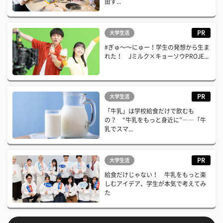
由す...
PR
大学生活
#ぎゅ〜〜にゅー！学生の発想から生ま
れた！ Jミルク×キョーソウPROJE...
PR
大学生活
「牛乳」は学校給食だけで飲むも
の？ “牛乳をもっと身近に”――「牛
乳でスマ...
PR
大学生活
給食だけじゃない！ 牛乳をもっと楽
しむアイデア、学生が本気で考えてみ
た