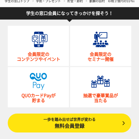
学生の窓口トップ
学割・プレゼント
貯金・節約
麒麟の田村 印税２億円の55％は
学生の窓口会員になってきっかけを探そう！
会員限定の
会員限定の
コンテンツやイベント
セミナー開催
QUOカードPayが
抽選で豪華賞品が
貯まる
当たる
一歩を踏み出せば世界が変わる
無料会員登録