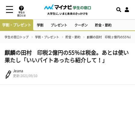
学生の
窓口とは
学割・プレゼント
学割
プレゼント
クーポン
貯金・節約
学生の窓口トップ
学割・プレゼント
貯金・節約
麒麟の田村 印税２億円の55％は
麒麟の田村 印税２億円の55％は税金。あとは使い
果たし「いいバイトあったら紹介して！」
Jeana
更新:2021/09/10