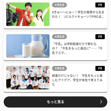
PR
大学生活
#ぎゅ〜〜にゅー！学生の発想から生ま
れた！ Jミルク×キョーソウPROJE...
PR
大学生活
「牛乳」は学校給食だけで飲むも
の？ “牛乳をもっと身近に”――「牛
乳でスマ...
PR
大学生活
給食だけじゃない！ 牛乳をもっと楽
しむアイデア、学生が本気で考えてみ
た
もっと見る