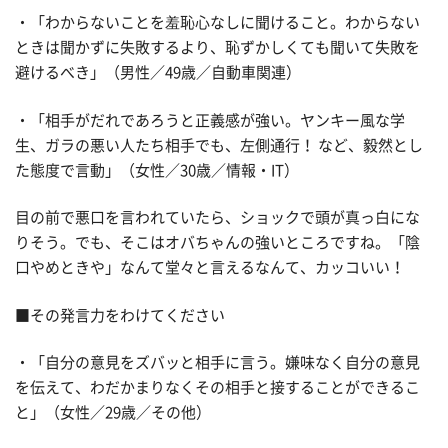
・「わからないことを羞恥心なしに聞けること。わからない
ときは聞かずに失敗するより、恥ずかしくても聞いて失敗を
避けるべき」（男性／49歳／自動車関連）
・「相手がだれであろうと正義感が強い。ヤンキー風な学
生、ガラの悪い人たち相手でも、左側通行！ など、毅然とし
た態度で言動」（女性／30歳／情報・IT）
目の前で悪口を言われていたら、ショックで頭が真っ白にな
りそう。でも、そこはオバちゃんの強いところですね。「陰
口やめときや」なんて堂々と言えるなんて、カッコいい！
■その発言力をわけてください
・「自分の意見をズバッと相手に言う。嫌味なく自分の意見
を伝えて、わだかまりなくその相手と接することができるこ
と」（女性／29歳／その他）