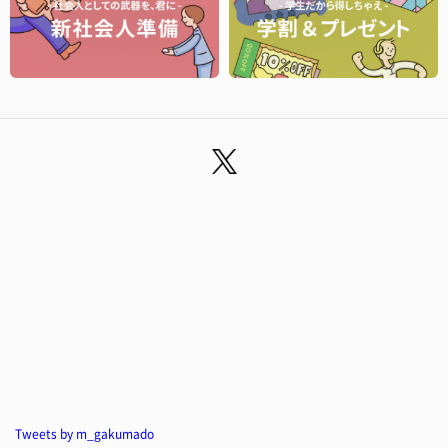
Tweets by m_gakumado