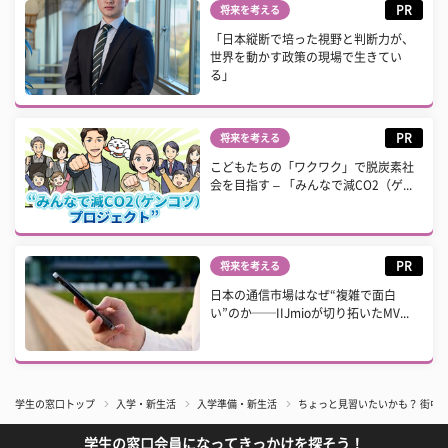
PR
将来を考える
「日本縦断で培った視野と判断力が、
世界を動かす政策の現場で生きてい
る」
PR
将来を考える
こどもたちの「ワクワク」で脱炭素社
会を目指す – 「みんなで減CO2（ゲ...
PR
将来を考える
日本の通信市場はなぜ“複雑で面白
い”のか──IIJmioが切り拓いたMV...
学生の窓口トップ
入学・新生活
入学準備・新生活
ちょっと見習いたいかも？ 街中
学生の窓口会員になってきっかけを探そう！