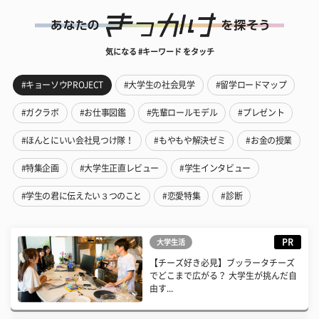
気になる #キーワード をタッチ
#キョーソウPROJECT
#大学生の社会見学
#留学ロードマップ
#ガクラボ
#お仕事図鑑
#先輩ロールモデル
#プレゼント
#ほんとにいい会社見つけ隊！
#もやもや解決ゼミ
#お金の授業
#特集企画
#大学生正直レビュー
#学生インタビュー
#学生の君に伝えたい３つのこと
#恋愛特集
#診断
PR
大学生活
【チーズ好き必見】ブッラータチーズ
でどこまで広がる？ 大学生が挑んだ自
由す...