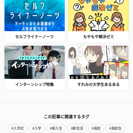
セルフライナーノーツ
もやもや解決ゼミ
インターンシップ特集
すれみの大学生あるある
この記事に関連するタグ
#入学式
#入学
#新入生
#新生活
#高校
#高校生