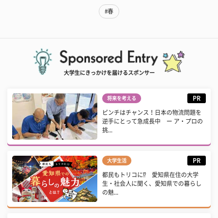
#春
大学生にきっかけを届けるスポンサー
PR
将来を考える
ピンチはチャンス！日本の物流問題を
逆手にとって急成長中 ー ア・プロの
挑...
PR
大学生活
都民もトリコに⁉ 愛知県在住の大学
生・社会人に聞く、愛知県での暮らし
の魅...