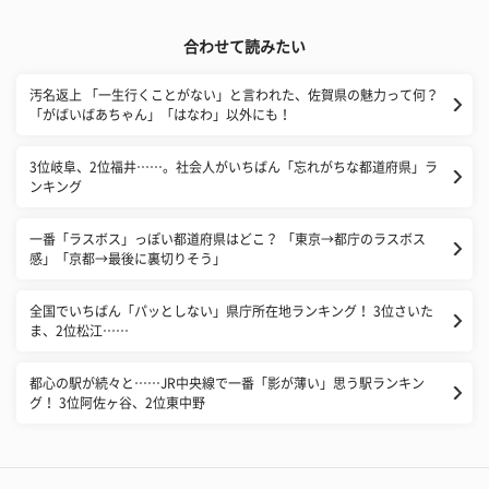
合わせて読みたい
汚名返上 「一生行くことがない」と言われた、佐賀県の魅力って何？
「がばいばあちゃん」「はなわ」以外にも！
3位岐阜、2位福井……。社会人がいちばん「忘れがちな都道府県」ラ
ンキング
一番「ラスボス」っぽい都道府県はどこ？ 「東京→都庁のラスボス
感」「京都→最後に裏切りそう」
全国でいちばん「パッとしない」県庁所在地ランキング！ 3位さいた
ま、2位松江……
都心の駅が続々と……JR中央線で一番「影が薄い」思う駅ランキン
グ！ 3位阿佐ヶ谷、2位東中野