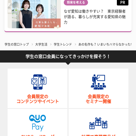
PR
将来を考える
なぜ愛知は働きやすい？ 東京経験者
が語る、暮らしが充実する愛知県の魅
力
学生の窓口トップ
大学生活
学生トレンド
あの名作も？ いまいちハマらなかった名
学生の窓口会員になってきっかけを探そう！
会員限定の
会員限定の
コンテンツやイベント
セミナー開催