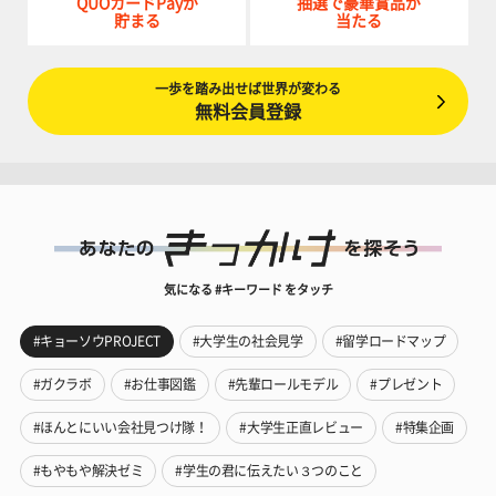
QUOカードPayが
抽選で豪華賞品が
貯まる
当たる
一歩を踏み出せば世界が変わる
無料会員登録
気になる #キーワード をタッチ
#キョーソウPROJECT
#大学生の社会見学
#留学ロードマップ
#ガクラボ
#お仕事図鑑
#先輩ロールモデル
#プレゼント
#ほんとにいい会社見つけ隊！
#大学生正直レビュー
#特集企画
#もやもや解決ゼミ
#学生の君に伝えたい３つのこと