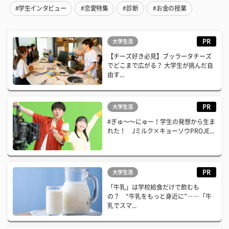
#学生インタビュー
#恋愛特集
#診断
#お金の授業
PR
大学生活
【チーズ好き必見】ブッラータチーズ
でどこまで広がる？ 大学生が挑んだ自
由す...
PR
大学生活
#ぎゅ〜〜にゅー！学生の発想から生ま
れた！ Jミルク×キョーソウPROJE...
PR
大学生活
「牛乳」は学校給食だけで飲むも
の？ “牛乳をもっと身近に”――「牛
乳でスマ...