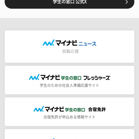
学生の窓口 公式X
学生のための社会人準備応援サイト
合宿免許が申込める情報サイト