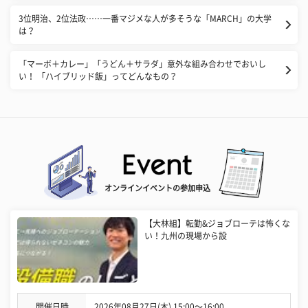
3位明治、2位法政……一番マジメな人が多そうな「MARCH」の大学
は？
「マーボ＋カレー」「うどん＋サラダ」意外な組み合わせでおいし
い！ 「ハイブリッド飯」ってどんなもの？
オンラインイベントの参加申込
【大林組】転勤&ジョブローテは怖くな
い！九州の現場から設
開催日時
2026年08月27日(木) 15:00〜16:00