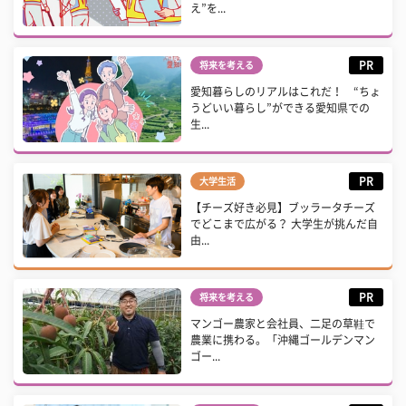
え”を...
PR
将来を考える
愛知暮らしのリアルはこれだ！ “ちょ
うどいい暮らし”ができる愛知県での
生...
PR
大学生活
【チーズ好き必見】ブッラータチーズ
でどこまで広がる？ 大学生が挑んだ自
由...
PR
将来を考える
マンゴー農家と会社員、二足の草鞋で
農業に携わる。「沖縄ゴールデンマン
ゴー...