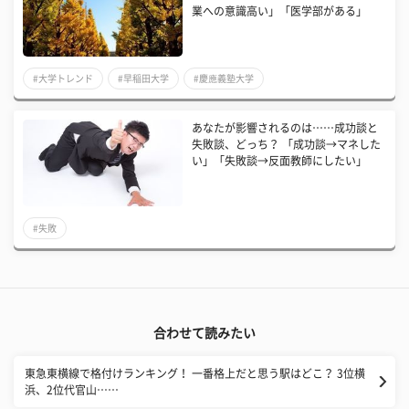
業への意識高い」「医学部がある」
#大学トレンド
#早稲田大学
#慶應義塾大学
あなたが影響されるのは……成功談と
失敗談、どっち？ 「成功談→マネした
い」「失敗談→反面教師にしたい」
#失敗
合わせて読みたい
東急東横線で格付けランキング！ 一番格上だと思う駅はどこ？ 3位横
浜、2位代官山……