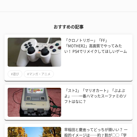
おすすめの記事
「クロノトリガー」「FF」
「MOTHER2」高画質でやってみた
い！ PS4でリメイクしてほしいゲーム
#遊び
#マンガ・アニメ
「スト2」「マリオカート」「ぷよぷ
よ」……一番ハマったスーファミのソ
フトはなに？
早稲田と慶應ってどっちが頭いい？ 一
般的イメージは……約７割が◯◯「学