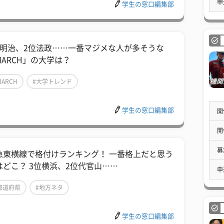
申
学生の窓口編集部
位明治、2位法政……一番マジメな人が多そうな
MARCH」の大学は？
MARCH
#大学トレンド
学生の窓口編集部
開
開
募
急東横線で格付けランキング！ 一番格上だと思う
はどこ？ 3位横浜、2位代官山……
申
都道府県
#地方ネタ
学生の窓口編集部