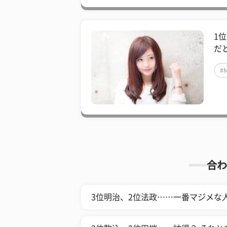
1
だ
#
合わ
3位明治、2位法政……一番マジメな人