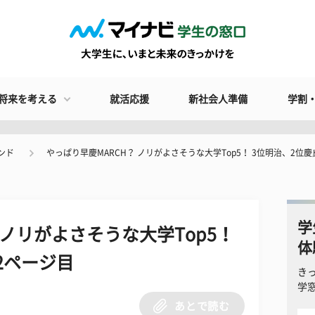
将来を考える
就活応援
新社会人準備
学割
ンド
やっぱり早慶MARCH？ ノリがよさそうな大学Top5！ 3位明治、2位
学
 ノリがよさそうな大学Top5！
体
2ページ目
き
学
あとで読む