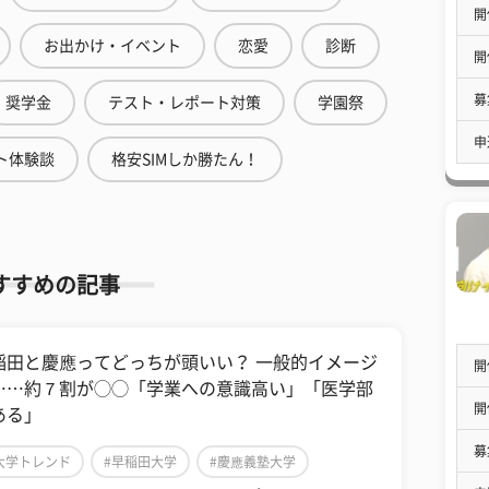
開
お出かけ・イベント
恋愛
診断
開
募
奨学金
テスト・レポート対策
学園祭
申
ト体験談
格安SIMしか勝たん！
すすめの記事
稲田と慶應ってどっちが頭いい？ 一般的イメージ
開
……約７割が◯◯「学業への意識高い」「医学部
開
ある」
募
大学トレンド
#早稲田大学
#慶應義塾大学