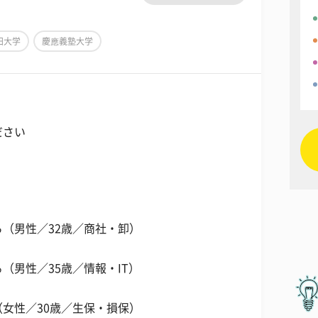
田大学
慶應義塾大学
ださい
（男性／32歳／商社・卸）
（男性／35歳／情報・IT）
女性／30歳／生保・損保）