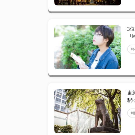
3
「
#
東
駅
#