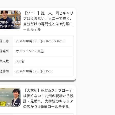
【ソニー】誰一人、同じキャリ
アは歩まない。ソニーで描く、
自分だけの専門性とは #先輩ロ
ールモデル
催日時
2026年08月19日(水) 16:00〜16:50
催場所
オンラインにて実施
集人数
300名
込締切
2026年08月19日(水) 15:00
【大林組】転勤&ジョブローテ
は怖くない！九州の現場から設
計・見積へ。大林組のキャリア
の広がり #先輩ロールモデル