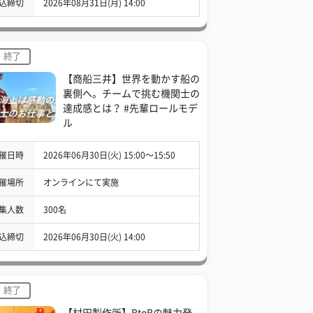
込締切
2026年08月31日(月) 14:00
終了
【商船三井】世界を動かす船の
裏側へ。チームで挑む機関士の
達成感とは？ #先輩ロールモデ
ル
催日時
2026年06月30日(火) 15:00〜15:50
催場所
オンラインにて実施
集人数
300名
込締切
2026年06月30日(火) 14:00
終了
【村田製作所】BtoBの魅力発