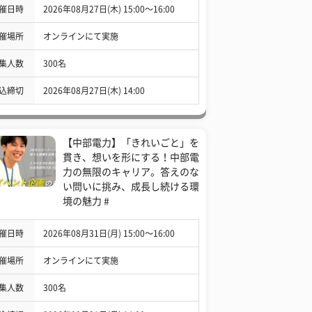
催日時
2026年08月27日(木) 15:00〜16:00
催場所
オンラインにて実施
集人数
300名
込締切
2026年08月27日(木) 14:00
【中部電力】「きれいごと」を
貫き、想いを形にする！中部電
力の無限のキャリア。答えのな
い問いに挑み、成長し続ける環
境の魅力 #
催日時
2026年08月31日(月) 15:00〜16:00
催場所
オンラインにて実施
集人数
300名