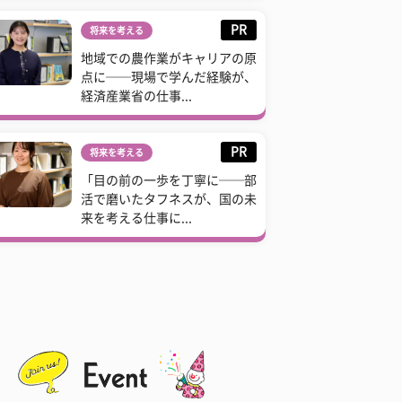
PR
将来を考える
地域での農作業がキャリアの原
点に──現場で学んだ経験が、
経済産業省の仕事...
PR
将来を考える
「目の前の一歩を丁寧に──部
活で磨いたタフネスが、国の未
来を考える仕事に...