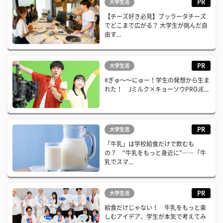
PR
大学生活
【チーズ好き必見】ブッラータチーズ
でどこまで広がる？ 大学生が挑んだ自
由す...
PR
大学生活
#ぎゅ〜〜にゅー！学生の発想から生ま
れた！ Jミルク×キョーソウPROJE...
PR
大学生活
「牛乳」は学校給食だけで飲むも
の？ “牛乳をもっと身近に”――「牛
乳でスマ...
PR
大学生活
給食だけじゃない！ 牛乳をもっと楽
しむアイデア、学生が本気で考えてみ