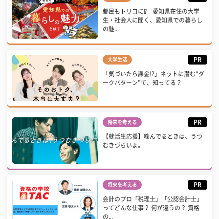
都民もトリコに⁉ 愛知県在住の大学
生・社会人に聞く、愛知県での暮らし
の魅...
PR
大学生活
「気づいたら課金!?」ネットに潜む“ダ
ークパターン”て、知ってる？
PR
将来を考える
【就活生応援】噛んでるときは、うつ
むきづらいよ。
PR
将来を考える
会計のプロ「税理士」「公認会計士」
ってどんな仕事？ 何が違うの？ 資格
の...