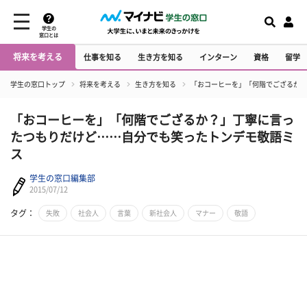
学生の
窓口とは
将来を考える
仕事を知る
生き方を知る
インターン
資格
留学
学生の窓口トップ
将来を考える
生き方を知る
「おコーヒーを」「何階でござるか？
「おコーヒーを」「何階でござるか？」丁寧に言っ
たつもりだけど……自分でも笑ったトンデモ敬語ミ
ス
学生の窓口編集部
2015/07/12
タグ：
失敗
社会人
言葉
新社会人
マナー
敬語