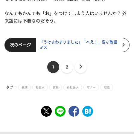
なんでもかんでも「お」をつけてしまう人はいませんか？ 外
来語には不要なのだそう。
「うけまわまりました」「へえ！」変な敬語
次のページ
ミス
1
2
タグ：
失敗
社会人
言葉
新社会人
マナー
敬語