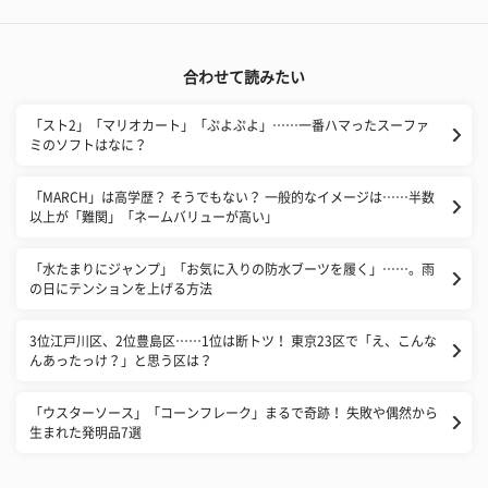
合わせて読みたい
「スト2」「マリオカート」「ぷよぷよ」……一番ハマったスーファ
ミのソフトはなに？
「MARCH」は高学歴？ そうでもない？ 一般的なイメージは……半数
以上が「難関」「ネームバリューが高い」
「水たまりにジャンプ」「お気に入りの防水ブーツを履く」……。雨
の日にテンションを上げる方法
3位江戸川区、2位豊島区……1位は断トツ！ 東京23区で「え、こんな
んあったっけ？」と思う区は？
「ウスターソース」「コーンフレーク」まるで奇跡！ 失敗や偶然から
生まれた発明品7選