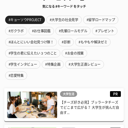
気になる #キーワード をタッチ
#キョーソウPROJECT
#大学生の社会見学
#留学ロードマップ
#ガクラボ
#お仕事図鑑
#先輩ロールモデル
#プレゼント
#ほんとにいい会社見つけ隊！
#診断
#もやもや解決ゼミ
#学生の君に伝えたい３つのこと
#お金の授業
#学生インタビュー
#特集企画
#大学生正直レビュー
#恋愛特集
PR
大学生活
【チーズ好き必見】ブッラータチーズ
でどこまで広がる？ 大学生が挑んだ自
由す...