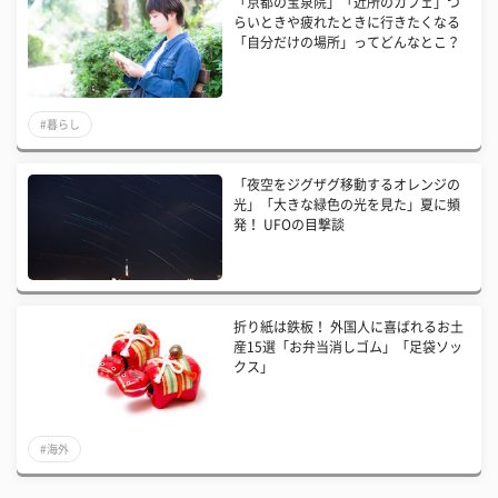
「京都の宝泉院」「近所のカフェ」つ
らいときや疲れたときに行きたくなる
「自分だけの場所」ってどんなとこ？
#暮らし
「夜空をジグザグ移動するオレンジの
光」「大きな緑色の光を見た」夏に頻
発！ UFOの目撃談
折り紙は鉄板！ 外国人に喜ばれるお土
産15選「お弁当消しゴム」「足袋ソッ
クス」
#海外