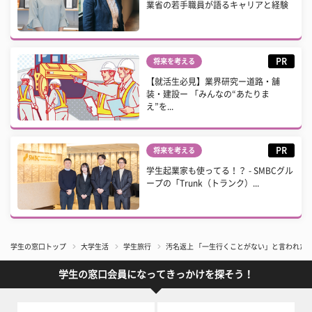
業省の若手職員が語るキャリアと経験
PR
将来を考える
【就活生必見】業界研究ー道路・舗
装・建設ー 「みんなの“あたりま
え”を...
PR
将来を考える
学生起業家も使ってる！？ - SMBCグル
ープの「Trunk（トランク）...
学生の窓口トップ
大学生活
学生旅行
汚名返上 「一生行くことがない」と言われた
学生の窓口会員になってきっかけを探そう！