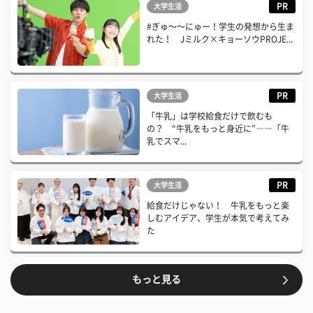
PR
大学生活
#ぎゅ〜〜にゅー！学生の発想から生ま
れた！ Jミルク×キョーソウPROJE...
PR
大学生活
「牛乳」は学校給食だけで飲むも
の？ “牛乳をもっと身近に”――「牛
乳でスマ...
PR
大学生活
給食だけじゃない！ 牛乳をもっと楽
しむアイデア、学生が本気で考えてみ
た
もっと見る