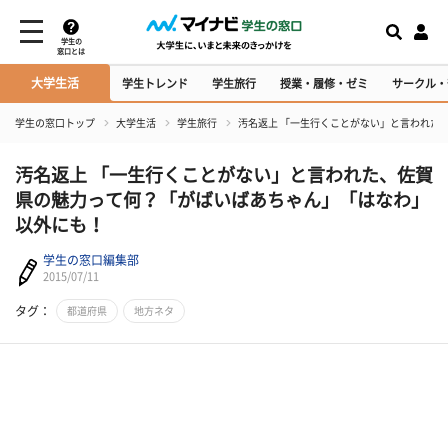
学生の
窓口とは
大学生活
学生トレンド
学生旅行
授業・履修・ゼミ
サークル・
学生の窓口トップ
大学生活
学生旅行
汚名返上 「一生行くことがない」と言われた
汚名返上 「一生行くことがない」と言われた、佐賀
県の魅力って何？「がばいばあちゃん」「はなわ」
以外にも！
学生の窓口編集部
2015/07/11
タグ：
都道府県
地方ネタ