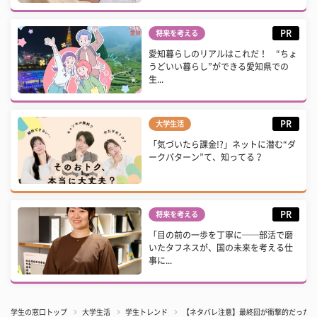
PR
将来を考える
愛知暮らしのリアルはこれだ！ “ちょ
うどいい暮らし”ができる愛知県での
生...
PR
大学生活
「気づいたら課金!?」ネットに潜む“ダ
ークパターン”て、知ってる？
PR
将来を考える
「目の前の一歩を丁寧に──部活で磨
いたタフネスが、国の未来を考える仕
事に...
学生の窓口トップ
大学生活
学生トレンド
【ネタバレ注意】最終回が衝撃的だったバ