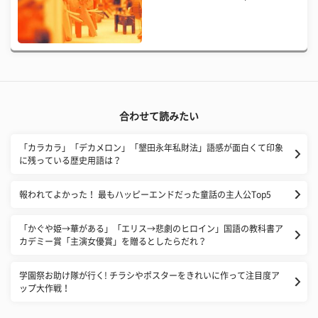
合わせて読みたい
「カラカラ」「デカメロン」「墾田永年私財法」語感が面白くて印象
に残っている歴史用語は？
報われてよかった！ 最もハッピーエンドだった童話の主人公Top5
「かぐや姫→華がある」「エリス→悲劇のヒロイン」国語の教科書ア
カデミー賞「主演女優賞」を贈るとしたらだれ？
学園祭お助け隊が行く! チラシやポスターをきれいに作って注目度ア
ップ大作戦！