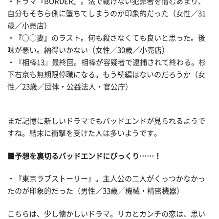
・ドラマ『BORDER』。法で裁けない犯罪者を憎むあまり、
自分もそちら側に堕ちてしまうのが印象的だった（女性／31
歳／小売店）
・『○○妻』のラスト。何も殺さなくても良いと思った。後
味が悪い。納得いかない（女性／30歳／小売店）
・『相棒13』最終回。相棒が容疑者で逮捕されて終わる。杉
下右京も無期限停職になる。もう続編はないのだろうか（女
性／23歳／団体・公益法人・官公庁）
まだ記憶に新しいドラマでもバッドエンドが見られるようで
すね。結末に衝撃を受けた人は多いようです。
■予想を裏切るバッドエンドにびっくり……！
・『東京ラブストーリー』。主人公の二人がくっつかなかっ
たのが印象的だった（男性／33歳／機械・精密機器）
こちらは、少し懐かしいドラマ。リカとカンチの恋は、思い