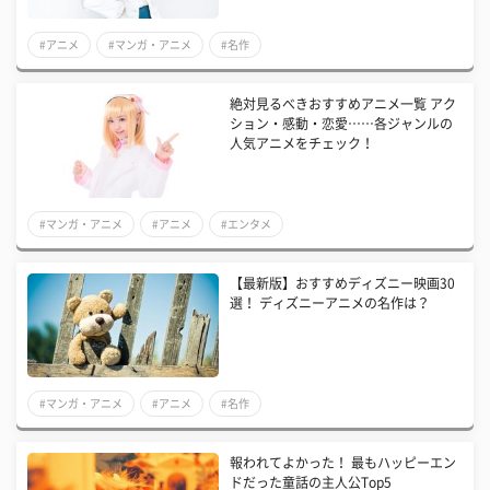
#アニメ
#マンガ・アニメ
#名作
絶対見るべきおすすめアニメ一覧 アク
ション・感動・恋愛……各ジャンルの
人気アニメをチェック！
#マンガ・アニメ
#アニメ
#エンタメ
【最新版】おすすめディズニー映画30
選！ ディズニーアニメの名作は？
#マンガ・アニメ
#アニメ
#名作
報われてよかった！ 最もハッピーエン
ドだった童話の主人公Top5