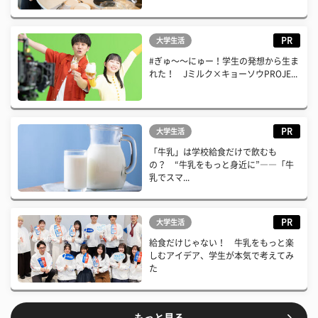
PR
大学生活
#ぎゅ〜〜にゅー！学生の発想から生ま
れた！ Jミルク×キョーソウPROJE...
PR
大学生活
「牛乳」は学校給食だけで飲むも
の？ “牛乳をもっと身近に”――「牛
乳でスマ...
PR
大学生活
給食だけじゃない！ 牛乳をもっと楽
しむアイデア、学生が本気で考えてみ
た