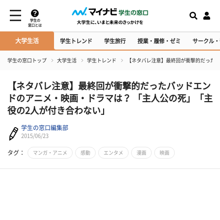
学生の
窓口とは
大学生活
学生トレンド
学生旅行
授業・履修・ゼミ
サークル・
学生の窓口トップ
大学生活
学生トレンド
【ネタバレ注意】最終回が衝撃的だったバ
【ネタバレ注意】最終回が衝撃的だったバッドエン
ドのアニメ・映画・ドラマは？ 「主人公の死」「主
役の2人が付き合わない」
学生の窓口編集部
2015/06/23
タグ：
マンガ・アニメ
感動
エンタメ
漫画
映画