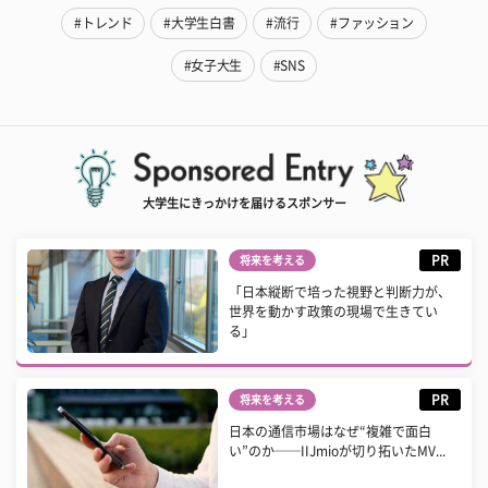
#トレンド
#大学生白書
#流行
#ファッション
#女子大生
#SNS
大学生にきっかけを届けるスポンサー
PR
将来を考える
「日本縦断で培った視野と判断力が、
世界を動かす政策の現場で生きてい
る」
PR
将来を考える
日本の通信市場はなぜ“複雑で面白
い”のか──IIJmioが切り拓いたMV...