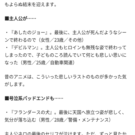
もよらぬ結末を迎えます。
■主人公が……
・『あしたのジョー』。最後に、主人公が死んだようなシー
ンで終わるので（女性／23歳／その他）
・『デビルマン』。主人公もヒロインも無残な姿で終わって
しまったので、子どものころ読んでいて何とも悲しい思いに
なった（男性／25歳／自動車関連）
昔のアニメは、こういった悲しいラストのものが多かった気
がします。
■号泣系バッドエンドも……
・『フランダースの犬』。最後に天国へ旅立つ姿が悲しく、
気分が落ち込む（男性／28歳／警備・メンテナンス）
主人公ネロの最後のセリフが泣けます。ただ、ずっと見たか