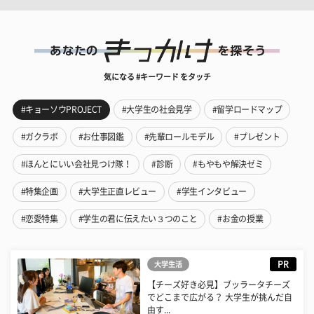
気になる #キーワード をタッチ
#キョーソウPROJECT
#大学生の社会見学
#留学ロードマップ
#ガクラボ
#お仕事図鑑
#先輩ロールモデル
#プレゼント
#ほんとにいい会社見つけ隊！
#診断
#もやもや解決ゼミ
#特集企画
#大学生正直レビュー
#学生インタビュー
#恋愛特集
#学生の君に伝えたい３つのこと
#お金の授業
PR
大学生活
【チーズ好き必見】ブッラータチーズ
でどこまで広がる？ 大学生が挑んだ自
由す...