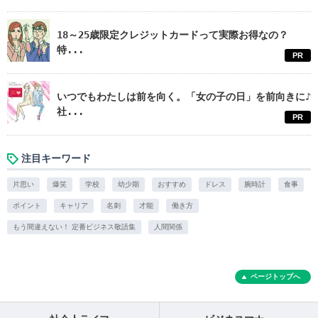
18～25歳限定クレジットカードって実際お得なの？
特...
PR
いつでもわたしは前を向く。「女の子の日」を前向きに♪
社...
PR
注目キーワード
片思い
爆笑
学校
幼少期
おすすめ
ドレス
腕時計
食事
ポイント
キャリア
名刺
才能
働き方
もう間違えない！ 定番ビジネス敬語集
人間関係
ページトップへ