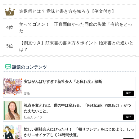
進退伺とは？ 意味と書き方を知ろう【例文付き】
笑ってゴメン！ 正直面白かった同僚の失敗「有給をとっ
4位
た...
【例文つき】顛末書の書き方＆ポイント 始末書との違いと
5位
は？
話題のコンテンツ
実はがんばりすぎ？新社会人『お疲れ度』診断
診断
PR
視点を変えれば、世の中は変わる。「Rethink PROJECT」がつ
たえたいこと。
社会人ライフ
PR
忙しい新社会人にぴったり！ 「朝リフレア」をはじめよう。しっ
かりニオイケアして24時間快適。