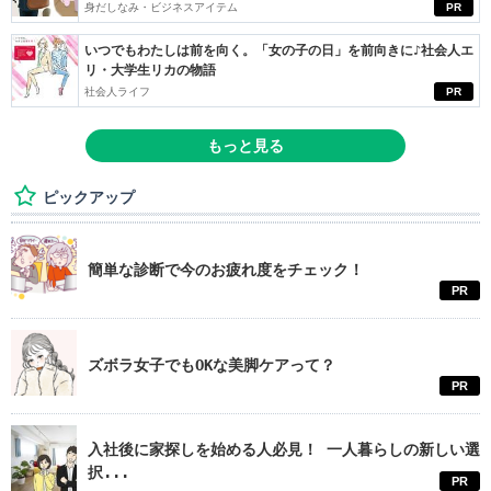
身だしなみ・ビジネスアイテム
PR
いつでもわたしは前を向く。「女の子の日」を前向きに♪社会人エ
リ・大学生リカの物語
社会人ライフ
PR
もっと見る
ピックアップ
簡単な診断で今のお疲れ度をチェック！
PR
ズボラ女子でもOKな美脚ケアって？
PR
入社後に家探しを始める人必見！ 一人暮らしの新しい選
択...
PR