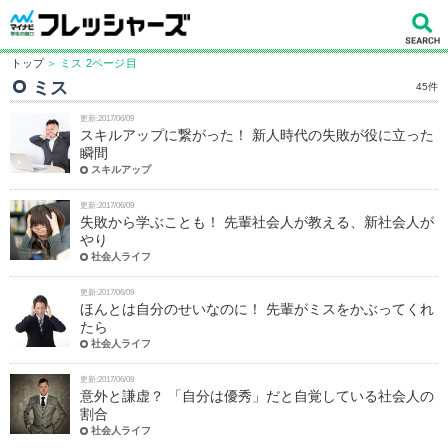
トップ
＞ ミス 2ページ目
ミス
45件
更新:2017/06/09
スキルアップに繋がった！ 新人時代の失敗が役に立った
瞬間
スキルアップ
更新:2017/06/09
失敗から学ぶことも！ 先輩社会人が教える、新社会人が
やり
社会人ライフ
更新:2017/06/09
ほんとは自分のせいなのに！ 先輩がミスをかぶってくれ
たら
社会人ライフ
更新:2017/06/09
意外と謙虚？ 「自分は優秀」だと自覚している社会人の
割合
社会人ライフ