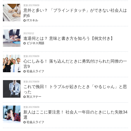
更新:2017/06/09
意外と多い？ 「ブラインドタッチ」ができない社会人は
約6
ITスキル
2017/02/12
進退伺とは？ 意味と書き方を知ろう【例文付き】
ビジネス用語
更新:2017/06/09
心にしみる！ 落ち込んだときに勇気付けられた同僚の一
言9
社会人ライフ
更新:2017/06/09
これで挽回！ トラブルが起きたとき「やるじゃん」と思
った
対人マナー
更新:2017/06/09
新人はここに要注意！ 社会人一年目のときにした失敗34
選
社会人ライフ