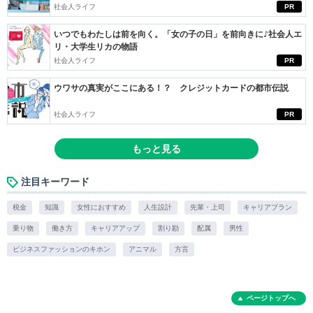
社会人ライフ
PR
いつでもわたしは前を向く。「女の子の日」を前向きに♪社会人エ
リ・大学生リカの物語
社会人ライフ
PR
ウワサの真実がここにある！？ クレジットカードの都市伝説
社会人ライフ
PR
もっと見る
注目キーワード
税金
知識
女性におすすめ
人生設計
先輩・上司
キャリアプラン
乗り物
働き方
キャリアアップ
割り勘
配属
男性
ビジネスファッションのキホン
アニマル
方言
ページトップへ