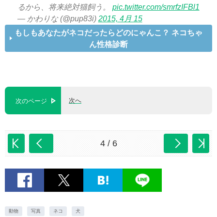
るから、将来絶対猫飼う。
pic.twitter.com/smrfzIFBl1
— かわりな (@pup83i)
2015, 4月 15
もしもあなたがネコだったらどのにゃんこ？ ネコちゃ
ん性格診断
次へ
次のページ
4 / 6
動物
写真
ネコ
犬