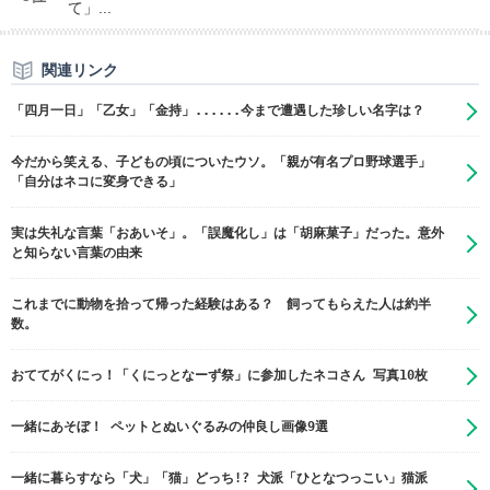
て」...
関連リンク
「四月一日」「乙女」「金持」......今まで遭遇した珍しい名字は？
今だから笑える、子どもの頃についたウソ。「親が有名プロ野球選手」
「自分はネコに変身できる」
実は失礼な言葉「おあいそ」。「誤魔化し」は「胡麻菓子」だった。意外
と知らない言葉の由来
これまでに動物を拾って帰った経験はある？ 飼ってもらえた人は約半
数。
おててがくにっ！「くにっとなーず祭」に参加したネコさん 写真10枚
一緒にあそぼ！ ペットとぬいぐるみの仲良し画像9選
一緒に暮らすなら「犬」「猫」どっち!? 犬派「ひとなつっこい」猫派