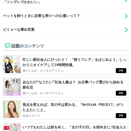
「ツンデレでかわいい」
ペットを飼うときに必要な周りへの心遣いって？
ビミョーな褒め言葉
話題のコンテンツ
忙しい新社会人にぴったり！ 「朝リフレア」をはじめよう。しっ
かりニオイケアして24時間快適。
身だしなみ・ビジネスアイテム
PR
あなたの“なりたい”社会人像は？ お仕事バッグ選びから始める
新生活
身だしなみ・ビジネスアイテム
PR
視点を変えれば、世の中は変わる。「Rethink PROJECT」がつ
たえたいこと。
社会人ライフ
PR
いつでもわたしは前を向く。「女の子の日」を前向きに♪社会人エ