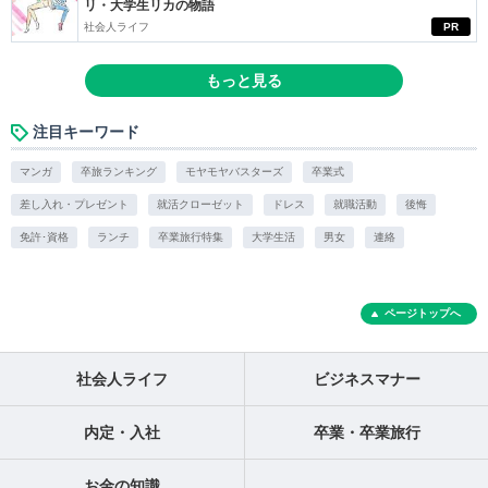
リ・大学生リカの物語
社会人ライフ
PR
もっと見る
注目キーワード
マンガ
卒旅ランキング
モヤモヤバスターズ
卒業式
差し入れ・プレゼント
就活クローゼット
ドレス
就職活動
後悔
免許･資格
ランチ
卒業旅行特集
大学生活
男女
連絡
ページトップへ
社会人ライフ
ビジネスマナー
内定・入社
卒業・卒業旅行
お金の知識