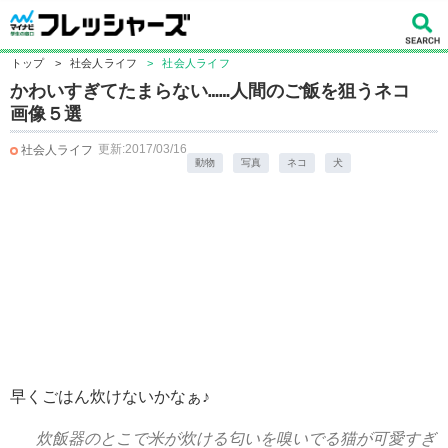
トップ
>
社会人ライフ
>
社会人ライフ
かわいすぎてたまらない……人間のご飯を狙うネコ
画像５選
更新:2017/03/16
社会人ライフ
動物
写真
ネコ
犬
早くごはん炊けないかなぁ♪
炊飯器のとこで米が炊ける匂いを嗅いでる猫が可愛すぎ