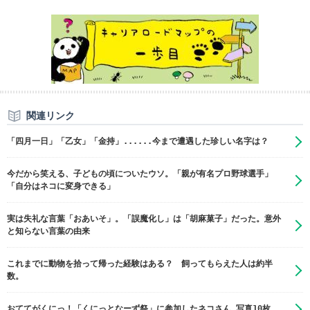
関連リンク
「四月一日」「乙女」「金持」......今まで遭遇した珍しい名字は？
今だから笑える、子どもの頃についたウソ。「親が有名プロ野球選手」
「自分はネコに変身できる」
実は失礼な言葉「おあいそ」。「誤魔化し」は「胡麻菓子」だった。意外
と知らない言葉の由来
これまでに動物を拾って帰った経験はある？ 飼ってもらえた人は約半
数。
おててがくにっ！「くにっとなーず祭」に参加したネコさん 写真10枚