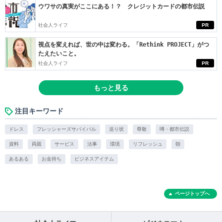
ウワサの真実がここにある！？ クレジットカードの都市伝説
社会人ライフ
PR
視点を変えれば、世の中は変わる。「Rethink PROJECT」がつ
たえたいこと。
社会人ライフ
PR
もっと見る
注目キーワード
ドレス
フレッシャーズサバイバル
送り状
尊敬
噂・都市伝説
資料
両親
サービス
法事
環境
リフレッシュ
朝
あるある
お金持ち
ビジネスアイテム
ページトップへ