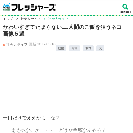
トップ
>
社会人ライフ
>
社会人ライフ
かわいすぎてたまらない……人間のご飯を狙うネコ
画像５選
更新:2017/03/16
社会人ライフ
動物
写真
ネコ
犬
一口だけでええから…な？
ええやないか・・・ どうせ半額なんやろ？