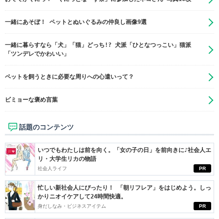
一緒にあそぼ！ ペットとぬいぐるみの仲良し画像9選
一緒に暮らすなら「犬」「猫」どっち!? 犬派「ひとなつっこい」猫派
「ツンデレでかわいい」
ペットを飼うときに必要な周りへの心遣いって？
ビミョーな褒め言葉
話題のコンテンツ
いつでもわたしは前を向く。「女の子の日」を前向きに♪社会人エ
リ・大学生リカの物語
社会人ライフ
PR
忙しい新社会人にぴったり！ 「朝リフレア」をはじめよう。しっ
かりニオイケアして24時間快適。
身だしなみ・ビジネスアイテム
PR