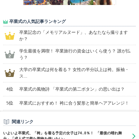
卒業式の人気記事ランキング
卒業記念の「メモリアルヌード」、あなたなら撮ります
か？
学生最後を満喫！ 卒業旅行の資金はいくら使う？ 誰が払
う？
大学の卒業式は何を着る？ 女性の半分以上は袴。振袖・
ス...
4位
卒業式の風物詩 「卒業式の第二ボタン」の思い出は？
5位
卒業式におすすめ！ 袴に合う髪形と簡単ヘアアレンジ！
関連リンク
いよいよ卒業式、「袴」を着る予定の女子は74.8％！ 「最後の晴れ舞
台」「成人式で着た着物を使いたい」