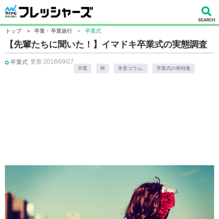
トップ
>
卒業・卒業旅行
>
卒業式
【先輩たちに聞いた！】イマドキ卒業式の実態調査
更新:2018/09/27
卒業式
卒業
袴
本音コラム.
卒業式の袴特集