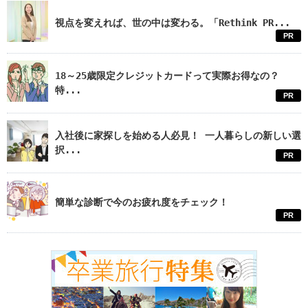
視点を変えれば、世の中は変わる。「Rethink PR...
PR
18～25歳限定クレジットカードって実際お得なの？
特...
PR
入社後に家探しを始める人必見！ 一人暮らしの新しい選
択...
PR
簡単な診断で今のお疲れ度をチェック！
PR