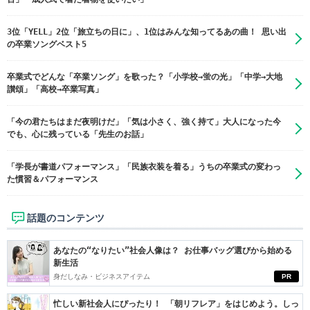
3位「YELL」2位「旅立ちの日に」、1位はみんな知ってるあの曲！ 思い出
の卒業ソングベスト5
卒業式でどんな「卒業ソング」を歌った？「小学校→蛍の光」「中学→大地
讃頌」「高校→卒業写真」
「今の君たちはまだ夜明けだ」「気は小さく、強く持て」大人になった今
でも、心に残っている「先生のお話」
「学長が書道パフォーマンス」「民族衣装を着る」うちの卒業式の変わっ
た慣習＆パフォーマンス
話題のコンテンツ
あなたの“なりたい”社会人像は？ お仕事バッグ選びから始める
新生活
身だしなみ・ビジネスアイテム
PR
忙しい新社会人にぴったり！ 「朝リフレア」をはじめよう。しっ