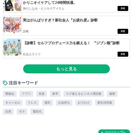
かりニオイケアして24時間快適。
身だしなみ・ビジネスアイテム
PR
実はがんばりすぎ？新社会人『お疲れ度』診断
診断
PR
【診断】セルフプロデュース力を鍛える！ “ジブン観”診断
社会人ライフ
PR
もっと見る
注目キーワード
懇親会
アプリ
音楽
新卒
スグ使えるビジネス用語集
秘密
キャンセル
ドレス
彼氏
お金持ち
おでかけ
新生活特集
出世
モテ
電気代
ページトップへ