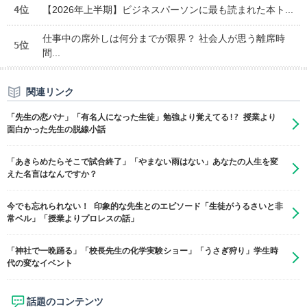
4位
【2026年上半期】ビジネスパーソンに最も読まれた本ト...
仕事中の席外しは何分までが限界？ 社会人が思う離席時
5位
間...
関連リンク
「先生の恋バナ」「有名人になった生徒」勉強より覚えてる!? 授業より
面白かった先生の脱線小話
「あきらめたらそこで試合終了」「やまない雨はない」あなたの人生を変
えた名言はなんですか？
今でも忘れられない！ 印象的な先生とのエピソード「生徒がうるさいと非
常ベル」「授業よりプロレスの話」
「神社で一晩踊る」「校長先生の化学実験ショー」「うさぎ狩り」学生時
代の変なイベント
話題のコンテンツ