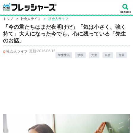
トップ
>
社会人ライフ
>
社会人ライフ
「今の君たちはまだ夜明けだ」「気は小さく、強く
持て」大人になった今でも、心に残っている「先生
のお話」
更新:2016/06/16
社会人ライフ
学生生活
学校
先生
名言
言葉