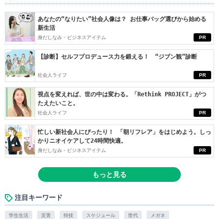
あなたの“なりたい”社会人像は？ お仕事バッグ選びから始める
新生活
身だしなみ・ビジネスアイテム
PR
【診断】セルフプロデュース力を鍛える！ “ジブン観”診断
社会人ライフ
PR
視点を変えれば、世の中は変わる。「Rethink PROJECT」がつ
たえたいこと。
社会人ライフ
PR
忙しい新社会人にぴったり！ 「朝リフレア」をはじめよう。しっ
かりニオイケアして24時間快適。
身だしなみ・ビジネスアイテム
PR
もっと見る
注目キーワード
学生生活
災害
特技
スケジュール
世代
メガネ