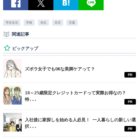
学生生活
学校
先生
名言
言葉
関連記事
ピックアップ
ズボラ女子でもOKな美脚ケアって？
PR
18～25歳限定クレジットカードって実際お得なの？
特...
PR
入社後に家探しを始める人必見！ 一人暮らしの新しい選
択...
PR